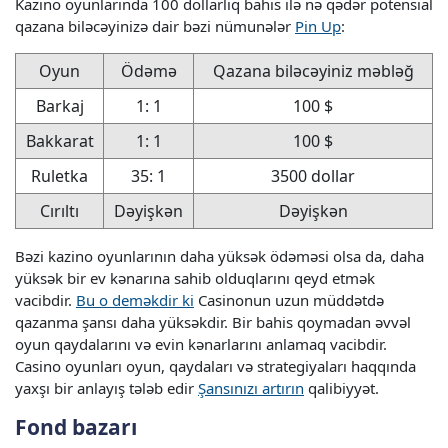
Kazino oyunlarında 100 dollarlıq bahis ilə nə qədər potensial
qazana biləcəyinizə dair bəzi nümunələr
Pin Up
:
Oyun
Ödəmə
Qazana biləcəyiniz məbləğ
Barkaj
1: 1
100 $
Bakkarat
1: 1
100 $
Ruletka
35: 1
3500 dollar
Cırıltı
Dəyişkən
Dəyişkən
Bəzi kazino oyunlarının daha yüksək ödəməsi olsa da, daha
yüksək bir ev kənarına sahib olduqlarını qeyd etmək
vacibdir.
Bu o deməkdir ki
Casinonun uzun müddətdə
qazanma şansı daha yüksəkdir. Bir bahis qoymadan əvvəl
oyun qaydalarını və evin kənarlarını anlamaq vacibdir.
Casino oyunları oyun, qaydaları və strategiyaları haqqında
yaxşı bir anlayış tələb edir
Şansınızı artırın
qalibiyyət.
Fond bazarı