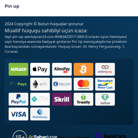
Pin up
2024 Copyright © Bütün hüquqlar qorunur
Müəllif hüququ sahibliyi üçün icazə:
Sayt pin-up-azerbaycan24.com 8048/JAZ2017-0003 (Curacao oyun lisenziyası)
saylı lisenziya əsasında fəaliyyət göstərən Pin Up lisenziyalaşdırma şirkətinin
Azərbaycandakı nümayəndəsidir. Hüquqi ünvan: Dr. Henry Fergusonveg, 1,
Curacao.