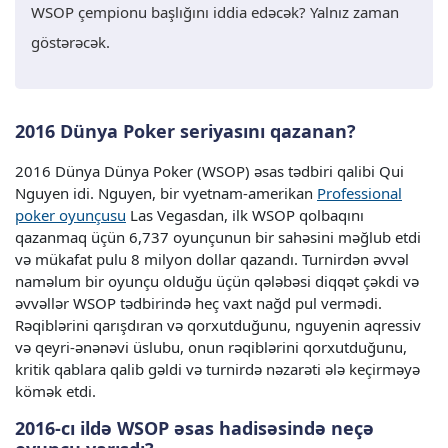
WSOP çempionu başlığını iddia edəcək? Yalnız zaman
göstərəcək.
2016 Dünya Poker seriyasını qazanan?
2016 Dünya Dünya Poker (WSOP) əsas tədbiri qalibi Qui
Nguyen idi. Nguyen, bir vyetnam-amerikan
Professional
poker oyunçusu
Las Vegasdan, ilk WSOP qolbaqını
qazanmaq üçün 6,737 oyunçunun bir sahəsini məğlub etdi
və mükafat pulu 8 milyon dollar qazandı. Turnirdən əvvəl
naməlum bir oyunçu olduğu üçün qələbəsi diqqət çəkdi və
əvvəllər WSOP tədbirində heç vaxt nağd pul vermədi.
Rəqiblərini qarışdıran və qorxutduğunu, nguyenin aqressiv
və qeyri-ənənəvi üslubu, onun rəqiblərini qorxutduğunu,
kritik qablara qalib gəldi və turnirdə nəzarəti ələ keçirməyə
kömək etdi.
2016-cı ildə WSOP əsas hadisəsində neçə