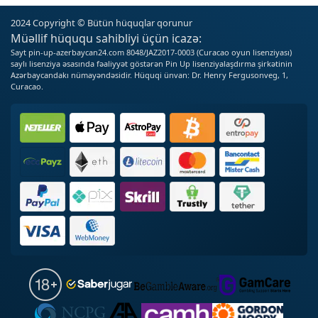
2024 Copyright © Bütün hüquqlar qorunur
Müəllif hüququ sahibliyi üçün icazə:
Sayt pin-up-azerbaycan24.com 8048/JAZ2017-0003 (Curacao oyun lisenziyası)
saylı lisenziya əsasında fəaliyyət göstərən Pin Up lisenziyalaşdırma şirkətinin
Azərbaycandakı nümayəndəsidir. Hüquqi ünvan: Dr. Henry Fergusonveg, 1,
Curacao.