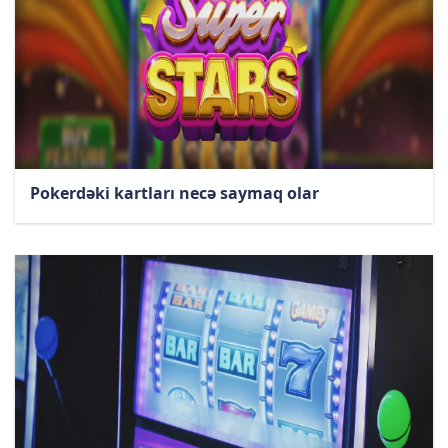
Pokerdəki kartları necə saymaq olar