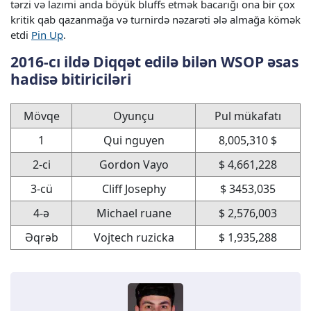
tərzi və lazımi anda böyük bluffs etmək bacarığı ona bir çox
kritik qab qazanmağa və turnirdə nəzarəti ələ almağa kömək
etdi
Pin Up
.
2016-cı ildə Diqqət edilə bilən WSOP əsas
hadisə bitiriciləri
Mövqe
Oyunçu
Pul mükafatı
1
Qui nguyen
8,005,310 $
2-ci
Gordon Vayo
$ 4,661,228
3-cü
Cliff Josephy
$ 3453,035
4-ə
Michael ruane
$ 2,576,003
Əqrəb
Vojtech ruzicka
$ 1,935,288