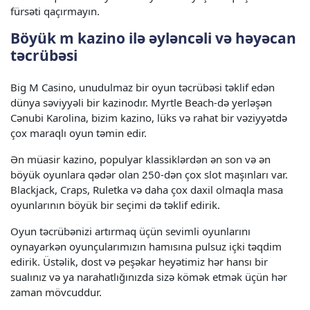
fürsəti qaçırmayın.
Böyük m kazino ilə əyləncəli və həyəcan
təcrübəsi
Big M Casino, unudulmaz bir oyun təcrübəsi təklif edən
dünya səviyyəli bir kazinodır. Myrtle Beach-də yerləşən
Cənubi Karolina, bizim kazino, lüks və rahat bir vəziyyətdə
çox maraqlı oyun təmin edir.
Ən müasir kazino, populyar klassiklərdən ən son və ən
böyük oyunlara qədər olan 250-dən çox slot maşınları var.
Blackjack, Craps, Ruletka və daha çox daxil olmaqla masa
oyunlarının böyük bir seçimi də təklif edirik.
Oyun təcrübənizi artırmaq üçün sevimli oyunlarını
oynayarkən oyunçularımızın hamısına pulsuz içki təqdim
edirik. Üstəlik, dost və peşəkar heyətimiz hər hansı bir
sualınız və ya narahatlığınızda sizə kömək etmək üçün hər
zaman mövcuddur.