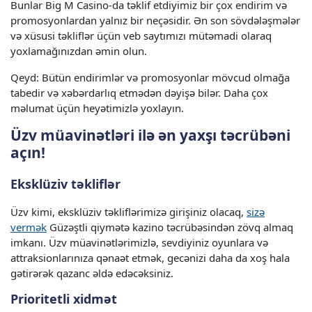
Bunlar Big M Casino-da təklif etdiyimiz bir çox endirim və
promosyonlardan yalnız bir neçəsidir. Ən son sövdələşmələr
və xüsusi təkliflər üçün veb saytımızı mütəmadi olaraq
yoxlamağınızdan əmin olun.
Qeyd: Bütün endirimlər və promosyonlar mövcud olmağa
tabedir və xəbərdarlıq etmədən dəyişə bilər. Daha çox
məlumat üçün heyətimizlə yoxlayın.
Üzv müavinətləri ilə ən yaxşı təcrübəni
açın!
Eksklüziv təkliflər
Üzv kimi, eksklüziv təkliflərimizə girişiniz olacaq,
sizə
vermək
Güzəştli qiymətə kazino təcrübəsindən zövq almaq
imkanı. Üzv müavinətlərimizlə, sevdiyiniz oyunlara və
attraksionlarınıza qənaət etmək, gecənizi daha da xoş hala
gətirərək qazanc əldə edəcəksiniz.
Prioritetli xidmət