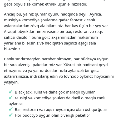
gecə boyu sizə kömək etmək üçün əlinizdədir.
Ancaq bu, yalnız qumar oyunu haqqında deyil. Ayrıca,
musiqiyə komediya şoularına qədər fantastik canlı
əyləncələrdən zövq ala bilərsiniz, hər kəs üçün bir şey var.
Araqot obyektlərinin zirvəsinə bir bar, restoran və rəqs
sahəsi daxildir, buna görə axşamınızdan maksimum
yararlana bilərsiniz və həqiqətən saçınızı aşağı sala
bilərsiniz.
Bankı sındırmaqdan narahat olmayın, hər büdcəyə uyğun
bir sıra əlverişli paketlərimiz var. Xüsusi bir hadisəni qeyd
etməyiniz və ya yalnız dostlarınızla əyləncəli bir gecə
axtarırsınızsa, indi sifariş edin və lövhədə əyləncə həyəcanını
yaşayın.
Blackjack, rulet və daha çox maraqlı oyunlar
Musiqi və komediya şouları da daxil olmaqla canlı
əyləncə
Bar, restoran və rəqs meydançası olan üst qurğular
Hər büdcəyə uyğun olan əlverişli paketlər