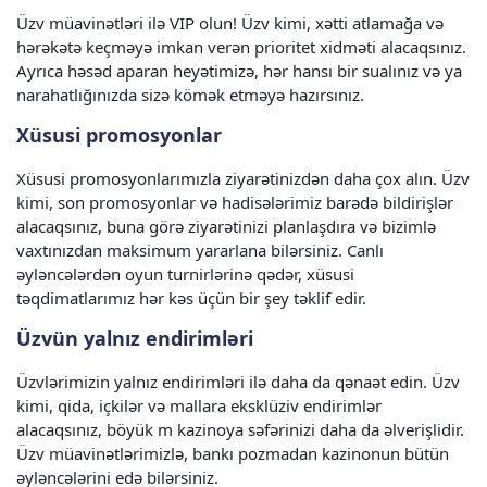
Üzv müavinətləri ilə VIP olun! Üzv kimi, xətti atlamağa və
hərəkətə keçməyə imkan verən prioritet xidməti alacaqsınız.
Ayrıca həsəd aparan heyətimizə, hər hansı bir sualınız və ya
narahatlığınızda sizə kömək etməyə hazırsınız.
Xüsusi promosyonlar
Xüsusi promosyonlarımızla ziyarətinizdən daha çox alın. Üzv
kimi, son promosyonlar və hadisələrimiz barədə bildirişlər
alacaqsınız, buna görə ziyarətinizi planlaşdıra və bizimlə
vaxtınızdan maksimum yararlana bilərsiniz. Canlı
əyləncələrdən oyun turnirlərinə qədər, xüsusi
təqdimatlarımız hər kəs üçün bir şey təklif edir.
Üzvün yalnız endirimləri
Üzvlərimizin yalnız endirimləri ilə daha da qənaət edin. Üzv
kimi, qida, içkilər və mallara eksklüziv endirimlər
alacaqsınız, böyük m kazinoya səfərinizi daha da əlverişlidir.
Üzv müavinətlərimizlə, bankı pozmadan kazinonun bütün
əyləncələrini edə bilərsiniz.