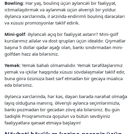
Bowling
: Hər yaş, boulinq üçün əyləncəli bir fəaliyyət,
ictimailəşdirmək və əylənmək üçün əlverişli bir yoldur.
Əyləncə xərclərində, il ərzində endirimli boulinq dərəcələri
və xüsusi promosyonlar təklif edirik.
Mini-golf
: Əyləncəli açıq bir fəaliyyət axtarır? Mini-golf
kurslarımız ailələr və dost qrupları üçün idealdır. Qiymətlər
başına 5 dollar qədər aşağı olan, bankı sındırmadan mini-
golfdan həzz ala bilərsiniz.
Yemək
: Yemək bahalı olmamalıdır. Yemək tərəfdaşlarımız
yemək və içkilər haqqında xüsusi sövdələşmələr təklif edir,
buna görə özünüzə bəxt sərf etmədən bir gecəyə müalicə
edə bilərsiniz.
Əyləncə xərclərində, hər kəs, dəyəri barədə narahat olmağa
layiq olduğuna inanırıq. Əlverişli əyləncə seçimlərimizlə,
bankı pozmadan bir gecədən zövq ala bilərsiniz. Bu gün
Sadiqlik Proqramımıza qoşulun və bütün sevdiyiniz
fəaliyyətlərə qənaət etməyə başlayın!