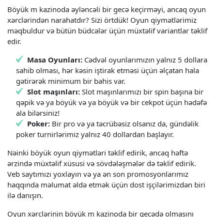
Böyük m kazinoda əyləncəli bir gecə keçirməyi, ancaq oyun
xərclərindən narahatdır? Sizi örtdük! Oyun qiymətlərimiz
məqbuldur və bütün büdcələr üçün müxtəlif variantlar təklif
edir.
Masa Oyunları:
Cədvəl oyunlarımızın yalnız 5 dollara
sahib olması, hər kəsin iştirak etməsi üçün əlçatan hala
gətirərək minimum bir bahis var.
Slot maşınları:
Slot maşınlarımızı bir spin başına bir
qəpik və ya böyük və ya böyük və bir cekpot üçün hədəfə
ala bilərsiniz!
Poker:
Bir pro və ya təcrübəsiz olsanız da, gündəlik
poker turnirlərimiz yalnız 40 dollardan başlayır.
Nəinki böyük oyun qiymətləri təklif edirik, ancaq həftə
ərzində müxtəlif xüsusi və sövdələşmələr də təklif edirik.
Veb saytımızı yoxlayın və ya ən son promosyonlarımız
haqqında məlumat əldə etmək üçün dost işçilərimizdən biri
ilə danışın.
Oyun xərclərinin böyük m kazinoda bir gecədə olmasını