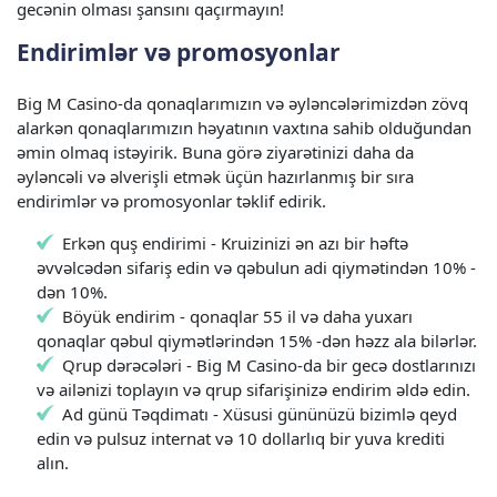
gecənin olması şansını qaçırmayın!
Endirimlər və promosyonlar
Big M Casino-da qonaqlarımızın və əyləncələrimizdən zövq
alarkən qonaqlarımızın həyatının vaxtına sahib olduğundan
əmin olmaq istəyirik. Buna görə ziyarətinizi daha da
əyləncəli və əlverişli etmək üçün hazırlanmış bir sıra
endirimlər və promosyonlar təklif edirik.
Erkən quş endirimi - Kruizinizi ən azı bir həftə
əvvəlcədən sifariş edin və qəbulun adi qiymətindən 10% -
dən 10%.
Böyük endirim - qonaqlar 55 il və daha yuxarı
qonaqlar qəbul qiymətlərindən 15% -dən həzz ala bilərlər.
Qrup dərəcələri - Big M Casino-da bir gecə dostlarınızı
və ailənizi toplayın və qrup sifarişinizə endirim əldə edin.
Ad günü Təqdimatı - Xüsusi gününüzü bizimlə qeyd
edin və pulsuz internat və 10 dollarlıq bir yuva krediti
alın.