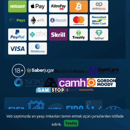
Veb saytımızda ən yaxşı imkanları təmin etmək üçün çərəzlərdən istifadə
Təsdiq
edirik.