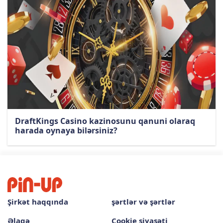
DraftKings Casino kazinosunu qanuni olaraq
harada oynaya bilərsiniz?
Şirkət haqqında
şərtlər və şərtlər
Əlaqə
Cookie siyasəti