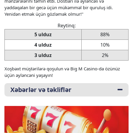
mənzərələrini təmin etdi. Dostları ilə əyləncəli və
yaddaqalan bir gecə üçün mükəmməl bir quruluş idi.
Yenidən etmək üçün gözləmək olmur!"
Reytinq:
5 ulduz
88%
4 ulduz
10%
3 ulduz
2%
Xoşbəxt müştərilərə qoşulun və Big M Casino-da özünüz
üçün əyləncəni yaşayın!
Xəbərlər və təkliflər