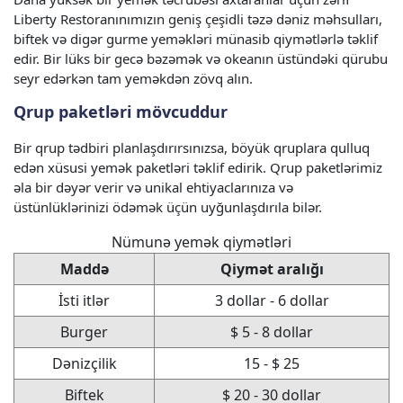
Liberty Restoranınımızın geniş çeşidli təzə dəniz məhsulları,
biftek və digər gurme yeməkləri münasib qiymətlərlə təklif
edir. Bir lüks bir gecə bəzəmək və okeanın üstündəki qürubu
seyr edərkən tam yeməkdən zövq alın.
Qrup paketləri mövcuddur
Bir qrup tədbiri planlaşdırırsınızsa, böyük qruplara qulluq
edən xüsusi yemək paketləri təklif edirik. Qrup paketlərimiz
əla bir dəyər verir və unikal ehtiyaclarınıza və
üstünlüklərinizi ödəmək üçün uyğunlaşdırıla bilər.
Nümunə yemək qiymətləri
Maddə
Qiymət aralığı
İsti itlər
3 dollar - 6 dollar
Burger
$ 5 - 8 dollar
Dənizçilik
15 - $ 25
Biftek
$ 20 - 30 dollar