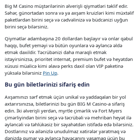
Big M Casino müştərilərinin əlverişli qiymətləri təklif edir.
Səhər, günortadan sonra və ya axşam kruizləri kimi müxtəlif
paketlərdən birini seçə və cədvəlinizə və büdcənizi uyğun
birini seçə bilərsiniz.
Qiymətlər adambaşına 20 dollardan başlayır və onlar qəbul
haqqı, bufet yeməyi və bütün oyunlara və əyləncə əldə
etmək daxildir. Təcrübənizi daha maraqlı etmək
istəyirsinizsə, prioritet internat, premium bufet və heyətdən
xüsusi müalicə kimi əlavə perks daxil olan VIP paketinə
yüksələ bilərsiniz
Pin Up
.
Bu gün biletlərinizi sifariş edin
Axşamınızı sərf etmək üçün unikal və yaddaqalan bir yol
axtarırsınızsa, biletlərinizi bu gün BIG M Casino-a sifariş
edin. İki əlverişli yerdən, myrtle çimərlik və Fort Myers
çimərliyindən birini seçə və təcrübəli və mehriban heyət ilə
əyləncəli və təhlükəsiz bir səyahətdən istifadə edə bilərsiniz.
Dostlarınız və ailənizlə unudulmaz xatirələr yaratmaq və
dənizdə qumar və əyləncə həyəcanını yaşamaq üçün bu