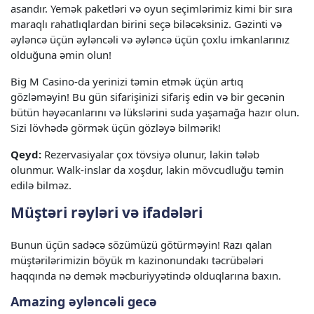
asandır. Yemək paketləri və oyun seçimlərimiz kimi bir sıra
maraqlı rahatlıqlardan birini seçə biləcəksiniz. Gəzinti və
əyləncə üçün əyləncəli və əyləncə üçün çoxlu imkanlarınız
olduğuna əmin olun!
Big M Casino-da yerinizi təmin etmək üçün artıq
gözləməyin! Bu gün sifarişinizi sifariş edin və bir gecənin
bütün həyəcanlarını və lükslərini suda yaşamağa hazır olun.
Sizi lövhədə görmək üçün gözləyə bilmərik!
Qeyd:
Rezervasiyalar çox tövsiyə olunur, lakin tələb
olunmur. Walk-inslar da xoşdur, lakin mövcudluğu təmin
edilə bilməz.
Müştəri rəyləri və ifadələri
Bunun üçün sadəcə sözümüzü götürməyin! Razı qalan
müştərilərimizin böyük m kazinonundakı təcrübələri
haqqında nə demək məcburiyyətində olduqlarına baxın.
Amazing əyləncəli gecə