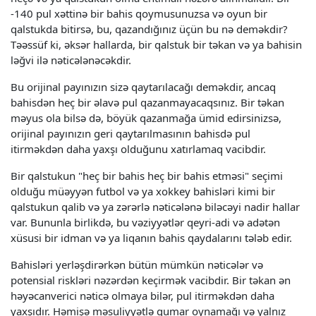
-140 pul xəttinə bir bahis qoymusunuzsa və oyun bir
qalstukda bitirsə, bu, qazandığınız üçün bu nə deməkdir?
Təəssüf ki, əksər hallarda, bir qalstuk bir təkan və ya bahisin
ləğvi ilə nəticələnəcəkdir.
Bu orijinal payınızın sizə qaytarılacağı deməkdir, ancaq
bahisdən heç bir əlavə pul qazanmayacaqsınız. Bir təkan
məyus ola bilsə də, böyük qazanmağa ümid edirsinizsə,
orijinal payınızın geri qaytarılmasının bahisdə pul
itirməkdən daha yaxşı olduğunu xatırlamaq vacibdir.
Bir qalstukun "heç bir bahis heç bir bahis etməsi" seçimi
olduğu müəyyən futbol və ya xokkey bahisləri kimi bir
qalstukun qalib və ya zərərlə nəticələnə biləcəyi nadir hallar
var. Bununla birlikdə, bu vəziyyətlər qeyri-adi və adətən
xüsusi bir idman və ya liqanın bahis qaydalarını tələb edir.
Bahisləri yerləşdirərkən bütün mümkün nəticələr və
potensial riskləri nəzərdən keçirmək vacibdir. Bir təkan ən
həyəcanverici nəticə olmaya bilər, pul itirməkdən daha
yaxşıdır. Həmişə məsuliyyətlə qumar oynamağı və yalnız