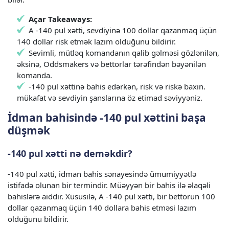
Açar Takeaways:
A -140 pul xətti, sevdiyinə 100 dollar qazanmaq üçün
140 dollar risk etmək lazım olduğunu bildirir.
Sevimli, mütləq komandanın qalib gəlməsi gözlənilən,
əksinə, Oddsmakers və bettorlar tərəfindən bəyənilən
komanda.
-140 pul xəttinə bahis edərkən, risk və riskə baxın.
mükafat və sevdiyin şanslarına öz etimad səviyyəniz.
İdman bahisində -140 pul xəttini başa
düşmək
-140 pul xətti nə deməkdir?
-140 pul xətti, idman bahis sənayesində ümumiyyətlə
istifadə olunan bir termindir. Müəyyən bir bahis ilə əlaqəli
bahislərə aiddir. Xüsusilə, A -140 pul xətti, bir bettorun 100
dollar qazanmaq üçün 140 dollara bahis etməsi lazım
olduğunu bildirir.