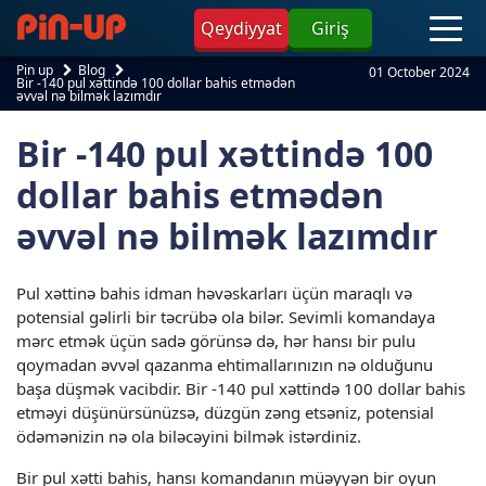
Qeydiyyat
Giriş
Pin up
Blog
01 October 2024
Bir -140 pul xəttində 100 dollar bahis etmədən
əvvəl nə bilmək lazımdır
Bir -140 pul xəttində 100
dollar bahis etmədən
əvvəl nə bilmək lazımdır
Pul xəttinə bahis idman həvəskarları üçün maraqlı və
potensial gəlirli bir təcrübə ola bilər. Sevimli komandaya
mərc etmək üçün sadə görünsə də, hər hansı bir pulu
qoymadan əvvəl qazanma ehtimallarınızın nə olduğunu
başa düşmək vacibdir. Bir -140 pul xəttində 100 dollar bahis
etməyi düşünürsünüzsə, düzgün zəng etsəniz, potensial
ödəmənizin nə ola biləcəyini bilmək istərdiniz.
Bir pul xətti bahis, hansı komandanın müəyyən bir oyun