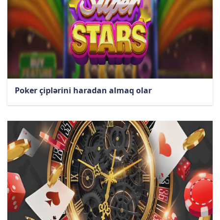
Poker çiplərini haradan almaq olar