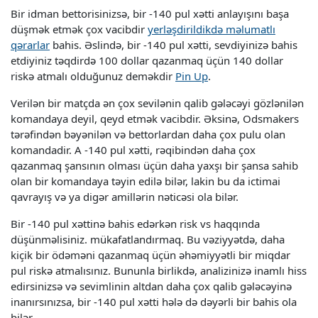
Bir idman bettorisinizsə, bir -140 pul xətti anlayışını başa
düşmək etmək çox vacibdir
yerləşdirildikdə məlumatlı
qərarlar
bahis. Əslində, bir -140 pul xətti, sevdiyinizə bahis
etdiyiniz təqdirdə 100 dollar qazanmaq üçün 140 dollar
riskə atmalı olduğunuz deməkdir
Pin Up
.
Verilən bir matçda ən çox sevilənin qalib gələcəyi gözlənilən
komandaya deyil, qeyd etmək vacibdir. Əksinə, Odsmakers
tərəfindən bəyənilən və bettorlardan daha çox pulu olan
komandadir. A -140 pul xətti, rəqibindən daha çox
qazanmaq şansının olması üçün daha yaxşı bir şansa sahib
olan bir komandaya təyin edilə bilər, lakin bu da ictimai
qavrayış və ya digər amillərin nəticəsi ola bilər.
Bir -140 pul xəttinə bahis edərkən risk vs haqqında
düşünməlisiniz. mükafatlandırmaq. Bu vəziyyətdə, daha
kiçik bir ödəməni qazanmaq üçün əhəmiyyətli bir miqdar
pul riskə atmalısınız. Bununla birlikdə, analizinizə inamlı hiss
edirsinizsə və sevimlinin altdan daha çox qalib gələcəyinə
inanırsınızsa, bir -140 pul xətti hələ də dəyərli bir bahis ola
bilər.