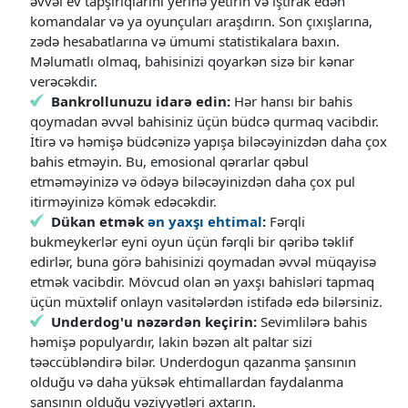
əvvəl ev tapşırıqlarını yerinə yetirin və iştirak edən
komandalar və ya oyunçuları araşdırın. Son çıxışlarına,
zədə hesabatlarına və ümumi statistikalara baxın.
Məlumatlı olmaq, bahisinizi qoyarkən sizə bir kənar
verəcəkdir.
Bankrollunuzu idarə edin:
Hər hansı bir bahis
qoymadan əvvəl bahisiniz üçün büdcə qurmaq vacibdir.
İtirə və həmişə büdcənizə yapışa biləcəyinizdən daha çox
bahis etməyin. Bu, emosional qərarlar qəbul
etməməyinizə və ödəyə biləcəyinizdən daha çox pul
itirməyinizə kömək edəcəkdir.
Dükan etmək
ən yaxşı ehtimal
:
Fərqli
bukmeykerlər eyni oyun üçün fərqli bir qəribə təklif
edirlər, buna görə bahisinizi qoymadan əvvəl müqayisə
etmək vacibdir. Mövcud olan ən yaxşı bahisləri tapmaq
üçün müxtəlif onlayn vasitələrdən istifadə edə bilərsiniz.
Underdog'u nəzərdən keçirin:
Sevimlilərə bahis
həmişə populyardır, lakin bəzən alt paltar sizi
təəccübləndirə bilər. Underdogun qazanma şansının
olduğu və daha yüksək ehtimallardan faydalanma
şansının olduğu vəziyyətləri axtarın.