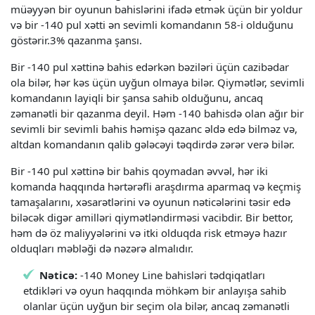
müəyyən bir oyunun bahislərini ifadə etmək üçün bir yoldur
və bir -140 pul xətti ən sevimli komandanın 58-i olduğunu
göstərir.3% qazanma şansı.
Bir -140 pul xəttinə bahis edərkən bəziləri üçün cazibədar
ola bilər, hər kəs üçün uyğun olmaya bilər. Qiymətlər, sevimli
komandanın layiqli bir şansa sahib olduğunu, ancaq
zəmanətli bir qazanma deyil. Həm -140 bahisdə olan ağır bir
sevimli bir sevimli bahis həmişə qazanc əldə edə bilməz və,
altdan komandanın qalib gələcəyi təqdirdə zərər verə bilər.
Bir -140 pul xəttinə bir bahis qoymadan əvvəl, hər iki
komanda haqqında hərtərəfli araşdırma aparmaq və keçmiş
tamaşalarını, xəsarətlərini və oyunun nəticələrini təsir edə
biləcək digər amilləri qiymətləndirməsi vacibdir. Bir bettor,
həm də öz maliyyələrini və itki olduqda risk etməyə hazır
olduqları məbləği də nəzərə almalıdır.
Nəticə:
-140 Money Line bahisləri tədqiqatları
etdikləri və oyun haqqında möhkəm bir anlayışa sahib
olanlar üçün uyğun bir seçim ola bilər, ancaq zəmanətli