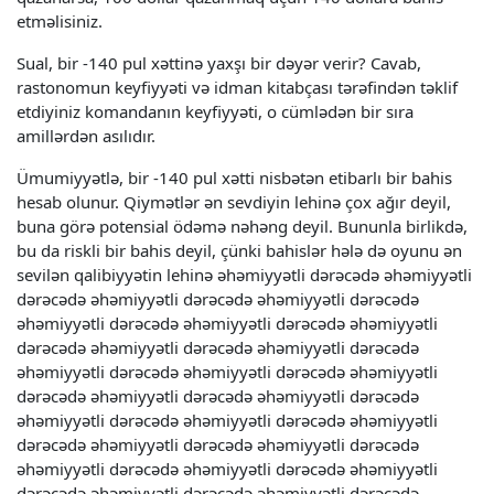
etməlisiniz.
Sual, bir -140 pul xəttinə yaxşı bir dəyər verir? Cavab,
rastonomun keyfiyyəti və idman kitabçası tərəfindən təklif
etdiyiniz komandanın keyfiyyəti, o cümlədən bir sıra
amillərdən asılıdır.
Ümumiyyətlə, bir -140 pul xətti nisbətən etibarlı bir bahis
hesab olunur. Qiymətlər ən sevdiyin lehinə çox ağır deyil,
buna görə potensial ödəmə nəhəng deyil. Bununla birlikdə,
bu da riskli bir bahis deyil, çünki bahislər hələ də oyunu ən
sevilən qalibiyyətin lehinə əhəmiyyətli dərəcədə əhəmiyyətli
dərəcədə əhəmiyyətli dərəcədə əhəmiyyətli dərəcədə
əhəmiyyətli dərəcədə əhəmiyyətli dərəcədə əhəmiyyətli
dərəcədə əhəmiyyətli dərəcədə əhəmiyyətli dərəcədə
əhəmiyyətli dərəcədə əhəmiyyətli dərəcədə əhəmiyyətli
dərəcədə əhəmiyyətli dərəcədə əhəmiyyətli dərəcədə
əhəmiyyətli dərəcədə əhəmiyyətli dərəcədə əhəmiyyətli
dərəcədə əhəmiyyətli dərəcədə əhəmiyyətli dərəcədə
əhəmiyyətli dərəcədə əhəmiyyətli dərəcədə əhəmiyyətli
dərəcədə əhəmiyyətli dərəcədə əhəmiyyətli dərəcədə