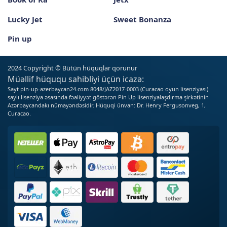
Lucky Jet
Sweet Bonanza
Pin up
2024 Copyright © Bütün hüquqlar qorunur
Müəllif hüququ sahibliyi üçün icazə:
Sayt pin-up-azerbaycan24.com 8048/JAZ2017-0003 (Curacao oyun lisenziyası)
saylı lisenziya əsasında fəaliyyət göstərən Pin Up lisenziyalaşdırma şirkətinin
Azərbaycandakı nümayəndəsidir. Hüquqi ünvan: Dr. Henry Fergusonveg, 1,
Curacao.