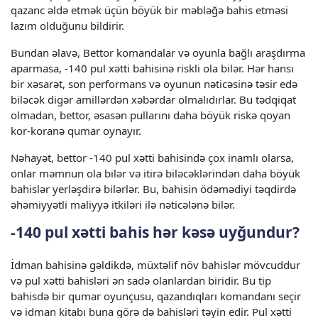
qazanc əldə etmək üçün böyük bir məbləğə bahis etməsi
lazım olduğunu bildirir.
Bundan əlavə, Bettor komandalar və oyunla bağlı araşdırma
aparmasa, -140 pul xətti bahisinə riskli ola bilər. Hər hansı
bir xəsarət, son performans və oyunun nəticəsinə təsir edə
biləcək digər amillərdən xəbərdar olmalıdırlar. Bu tədqiqat
olmadan, bettor, əsasən pullarını daha böyük riskə qoyan
kor-koranə qumar oynayır.
Nəhayət, bettor -140 pul xətti bahisində çox inamlı olarsa,
onlar məmnun ola bilər və itirə biləcəklərindən daha böyük
bahislər yerləşdirə bilərlər. Bu, bahisin ödəmədiyi təqdirdə
əhəmiyyətli maliyyə itkiləri ilə nəticələnə bilər.
-140 pul xətti bahis hər kəsə uyğundur?
İdman bahisinə gəldikdə, müxtəlif növ bahislər mövcuddur
və pul xətti bahisləri ən sadə olanlardan biridir. Bu tip
bahisdə bir qumar oyunçusu, qazandıqları komandanı seçir
və idman kitabı buna görə də bahisləri təyin edir. Pul xətti