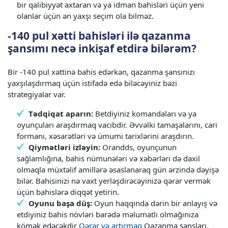
bir qalibiyyət axtaran və ya idman bahisləri üçün yeni
olanlar üçün ən yaxşı seçim ola bilməz.
-140 pul xətti bahisləri ilə qazanma
şansımı necə inkişaf etdirə bilərəm?
Bir -140 pul xəttinə bahis edərkən, qazanma şansınızı
yaxşılaşdırmaq üçün istifadə edə biləcəyiniz bəzi
strategiyalar var.
Tədqiqat aparın:
Betdiyiniz komandaları və ya
oyunçuları araşdırmaq vacibdir. Əvvəlki tamaşalarını, cari
formanı, xəsarətləri və ümumi tarixlərini araşdırın.
Qiymətləri izləyin:
Orandds, oyunçunun
sağlamlığına, bahis nümunələri və xəbərləri də daxil
olmaqla müxtəlif amillərə əsaslanaraq gün ərzində dəyişə
bilər. Bahisinizi nə vaxt yerləşdirəcəyinizə qərar vermək
üçün bahislərə diqqət yetirin.
Oyunu başa düş:
Oyun haqqında dərin bir anlayış və
etdiyiniz bahis növləri barədə məlumatlı olmağınıza
kömək edəcəkdir
Qərar və artırmaq
Qazanma şansları.