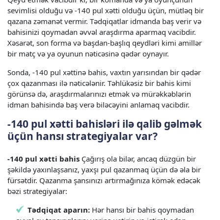
sevimlisi olduğu və -140 pul xətti olduğu üçün, mütləq bir
qazana zəmanət vermir. Tədqiqatlar idmanda baş verir və
bahisinizi qoymadan əvvəl araşdırma aparmaq vacibdir.
Xəsarət, son forma və başdan-başlıq qeydləri kimi amillər
bir matç və ya oyunun nəticəsinə qədər oynayır.
Sonda, -140 pul xəttinə bahis, vaxtın yarısından bir qədər
çox qazanması ilə nəticələnir. Təhlükəsiz bir bahis kimi
görünsə də, araşdırmalarınızı etmək və mürəkkəblərin
idman bahisində baş verə biləcəyini anlamaq vacibdir.
-140 pul xətti bahisləri ilə qalib gəlmək
üçün hansı strategiyalar var?
-140 pul xətti bahis
Çağırış ola bilər, ancaq düzgün bir
şəkildə yaxınlaşsanız, yaxşı pul qazanmaq üçün də əla bir
fürsətdir. Qazanma şansınızı artırmağınıza kömək edəcək
bəzi strategiyalar:
Tədqiqat aparın:
Hər hansı bir bahis qoymadan