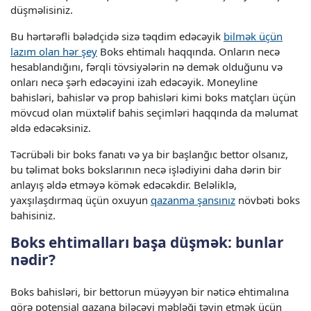
düşməlisiniz.
Bu hərtərəfli bələdçidə sizə təqdim edəcəyik
bilmək üçün
lazım olan hər şey
Boks ehtimalı haqqında. Onların necə
hesablandığını, fərqli tövsiyələrin nə demək olduğunu və
onları necə şərh edəcəyini izah edəcəyik. Moneyline
bahisləri, bahislər və prop bahisləri kimi boks matçları üçün
mövcud olan müxtəlif bahis seçimləri haqqında da məlumat
əldə edəcəksiniz.
Təcrübəli bir boks fanatı və ya bir başlanğıc bettor olsanız,
bu təlimat boks bokslarının necə işlədiyini daha dərin bir
anlayış əldə etməyə kömək edəcəkdir. Beləliklə,
yaxşılaşdırmaq üçün oxuyun
qazanma şansınız
növbəti boks
bahisiniz.
Boks ehtimalları başa düşmək: bunlar
nədir?
Boks bahisləri, bir bettorun müəyyən bir nəticə ehtimalına
görə potensial qazana biləcəyi məbləği təyin etmək üçün