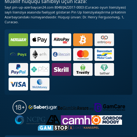
Müəllif hüququ sahibliyi üçün icazə:
Sayt pin-up-azerbaycan24.com 8048/JAZ2017-0003 (Curacao oyun lisenziyası)
saylı lisenziya əsasında fəaliyyət göstərən Pin Up lisenziyalaşdırma şirkətinin
Azərbaycandakı nümayəndəsidir. Hüquqi ünvan: Dr. Henry Fergusonveg, 1,
Curacao.