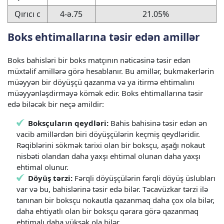
Qırıcı c
4-ə.75
21.05%
Boks ehtimallarına təsir edən amillər
Boks bahisləri bir boks matçının nəticəsinə təsir edən
müxtəlif amillərə görə hesablanır. Bu amillər, bukmakerlərin
müəyyən bir döyüşçü qazanma və ya itirmə ehtimalını
müəyyənləşdirməyə kömək edir. Boks ehtimallarına təsir
edə biləcək bir neçə amildir:
Boksçuların qeydləri:
Bahis bahisinə təsir edən ən
vacib amillərdən biri döyüşçülərin keçmiş qeydləridir.
Rəqiblərini sökmək tarixi olan bir boksçu, aşağı nokaut
nisbəti olandan daha yaxşı ehtimal olunan daha yaxşı
ehtimal olunur.
Döyüş tərzi:
Fərqli döyüşçülərin fərqli döyüş üslubları
var və bu, bahislərinə təsir edə bilər. Təcavüzkar tərzi ilə
tanınan bir boksçu nokautla qazanmaq daha çox ola bilər,
daha ehtiyatlı olan bir boksçu qərara görə qazanmaq
ehtimalı daha yüksək ola bilər.