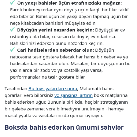
Ən yaxşı bahislər üçün ətrafınızdakı mağaza:
Fərqli bukmeykerlər eyni döyüş üçün fərqli bir fikir təklif
edə bilərlər. Bahis üçün ən yaxşı dəyəri tapmaq üçün bir
neçə kitabçadan bahisləri müqayisə edin.
Döyüşün yerini nəzərdən keçirin:
Döyüşçülər ev
üstünlüyü ola bilər, xüsusən də döyüş evindədirsə.
Bahislərinizi edərkən bunu nəzərdən keçirin.
Cari hadisələrdən xəbərdar olun:
Döyüşün
nəticəsinə təsir göstərə biləcək hər hansı bir xəbər və ya
hadisələrdən xəbərdar olun. Məsələn, bir döyüşçünün bu
yaxınlarda bir zədə və ya xəstəlik yaşı varsa,
performanslarına təsir göstərə bilər.
Tərəfindən
Bu tövsiyələrdən sonra
, Məlumatlı bahis
qərarları verə bilərsiniz
və şansınızı artırın
boks matçlarına
bahis edərkən uğur. Bununla birlikdə, heç bir strategiyanın
bir qələbə zəmanət verə bilmədiyini unutmayın - həmişə
məsuliyyətlə və vasitələrinizdə qumar oynayın.
Boksda bahis edərkən ümumi səhvlər