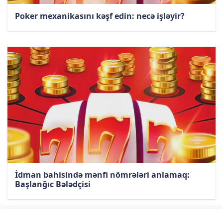
Poker mexanikasını kəşf edin: necə işləyir?
İdman bahisində mənfi nömrələri anlamaq:
Başlanğıc Bələdçisi