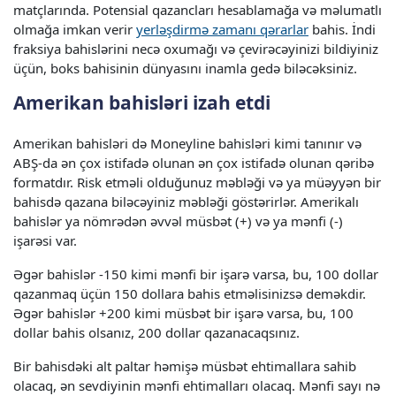
matçlarında. Potensial qazancları hesablamağa və məlumatlı
olmağa imkan verir
yerləşdirmə zamanı qərarlar
bahis. İndi
fraksiya bahislərini necə oxumağı və çevirəcəyinizi bildiyiniz
üçün, boks bahisinin dünyasını inamla gedə biləcəksiniz.
Amerikan bahisləri izah etdi
Amerikan bahisləri də Moneyline bahisləri kimi tanınır və
ABŞ-da ən çox istifadə olunan ən çox istifadə olunan qəribə
formatdır. Risk etməli olduğunuz məbləği və ya müəyyən bir
bahisdə qazana biləcəyiniz məbləği göstərirlər. Amerikalı
bahislər ya nömrədən əvvəl müsbət (+) və ya mənfi (-)
işarəsi var.
Əgər bahislər -150 kimi mənfi bir işarə varsa, bu, 100 dollar
qazanmaq üçün 150 dollara bahis etməlisinizsə deməkdir.
Əgər bahislər +200 kimi müsbət bir işarə varsa, bu, 100
dollar bahis olsanız, 200 dollar qazanacaqsınız.
Bir bahisdəki alt paltar həmişə müsbət ehtimallara sahib
olacaq, ən sevdiyinin mənfi ehtimalları olacaq. Mənfi sayı nə