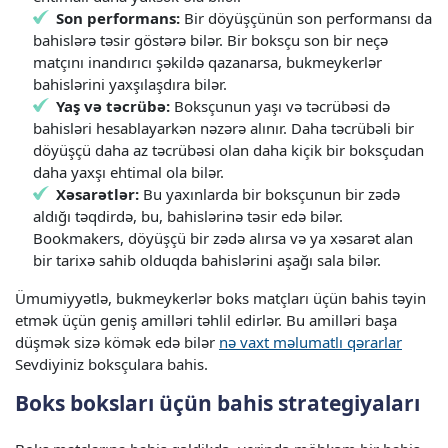
Son performans:
Bir döyüşçünün son performansı da
bahislərə təsir göstərə bilər. Bir boksçu son bir neçə
matçını inandırıcı şəkildə qazanarsa, bukmeykerlər
bahislərini yaxşılaşdıra bilər.
Yaş və təcrübə:
Boksçunun yaşı və təcrübəsi də
bahisləri hesablayarkən nəzərə alınır. Daha təcrübəli bir
döyüşçü daha az təcrübəsi olan daha kiçik bir boksçudan
daha yaxşı ehtimal ola bilər.
Xəsarətlər:
Bu yaxınlarda bir boksçunun bir zədə
aldığı təqdirdə, bu, bahislərinə təsir edə bilər.
Bookmakers, döyüşçü bir zədə alırsa və ya xəsarət alan
bir tarixə sahib olduqda bahislərini aşağı sala bilər.
Ümumiyyətlə, bukmeykerlər boks matçları üçün bahis təyin
etmək üçün geniş amilləri təhlil edirlər. Bu amilləri başa
düşmək sizə kömək edə bilər
nə vaxt məlumatlı qərarlar
Sevdiyiniz boksçulara bahis.
Boks boksları üçün bahis strategiyaları