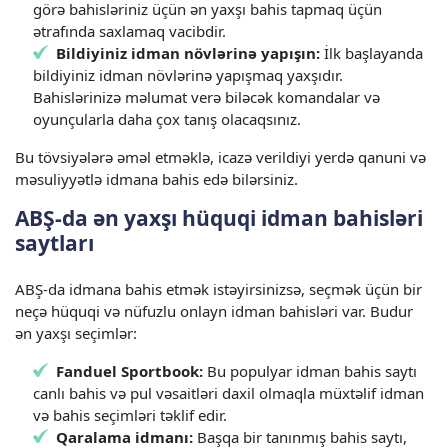
görə bahisləriniz üçün ən yaxşı bahis tapmaq üçün
ətrafında saxlamaq vacibdir.
Bildiyiniz idman növlərinə yapışın:
İlk başlayanda
bildiyiniz idman növlərinə yapışmaq yaxşıdır.
Bahislərinizə məlumat verə biləcək komandalar və
oyunçularla daha çox tanış olacaqsınız.
Bu tövsiyələrə əməl etməklə, icazə verildiyi yerdə qanuni və
məsuliyyətlə idmana bahis edə bilərsiniz.
ABŞ-da ən yaxşı hüquqi idman bahisləri
saytları
ABŞ-da idmana bahis etmək istəyirsinizsə, seçmək üçün bir
neçə hüquqi və nüfuzlu onlayn idman bahisləri var. Budur
ən yaxşı seçimlər:
Fanduel Sportbook:
Bu populyar idman bahis saytı
canlı bahis və pul vəsaitləri daxil olmaqla müxtəlif idman
və bahis seçimləri təklif edir.
Qaralama idmanı:
Başqa bir tanınmış bahis saytı,