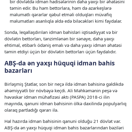
bir dövlətdə idman hadisələrinin daha yaxşı bir əhatəsini
təmin edir. Bu həm bettorlara, həm də azarkeşlərə
məlumatlı qərarlar qəbul etməli olduqları müvafiq
məlumatları asanlıqla əldə edə biləcəkləri kimi faydalar.
Sonda, leqallaşdırılan idman bahisləri iqtisadiyyat və bir
dövlətin bettorları, tənzimlənən bir sənaye, daha yaxşı
ehtimal, etibarlı ödəniş emalı və daha yaxşı idman əhatəsi
təmin etdiyi üçün bir dövlətin bettorları üçün faydalıdır.
ABŞ-da ən yaxşı hüquqi idman bahis
bazarları
Birləşmiş Ştatlar, son bir neçə ildə idman bahisinə gəldikdə
əhəmiyyətli bir növbəyə keçdi. Ali Məhkəmənin peşə və
həvəskar idman mühafizəsi aktı (PASPA) 2018-ci ilin
mayında, qanuni idman bahisinin ölkə daxilində populyarlıq
olaraq partladığı qərarı ilə.
Hal hazırda idman bahisinin qanuni olduğu 21 dövlət var.
ABŞ-da ən yaxşı hüquqi idman bahis bazarlarından bəziləri