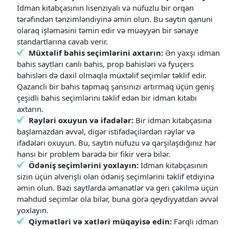
İdman kitabçasının lisenziyalı və nüfuzlu bir orqan
tərəfindən tənzimləndiyinə əmin olun. Bu saytın qanuni
olaraq işləməsini təmin edir və müəyyən bir sənaye
standartlarına cavab verir.
Müxtəlif bahis seçimlərini axtarın:
Ən yaxşı idman
bahis saytları canlı bahis, prop bahisləri və fyuçers
bahisləri də daxil olmaqla müxtəlif seçimlər təklif edir.
Qazanclı bir bahis tapmaq şansınızı artırmaq üçün geniş
çeşidli bahis seçimlərini təklif edən bir idman kitabı
axtarın.
Rəyləri oxuyun və ifadələr:
Bir idman kitabçasına
başlamazdan əvvəl, digər istifadəçilərdən rəylər və
ifadələri oxuyun. Bu, saytın nüfuzu və qarşılaşdığınız hər
hansı bir problem barədə bir fikir verə bilər.
Ödəniş seçimlərini yoxlayın:
İdman kitabçasının
sizin üçün əlverişli olan ödəniş seçimlərini təklif etdiyinə
əmin olun. Bəzi saytlarda əmanətlər və geri çəkilmə üçün
məhdud seçimlər ola bilər, buna görə qeydiyyatdan əvvəl
yoxlayın.
Qiymətləri və xətləri müqayisə edin:
Fərqli idman