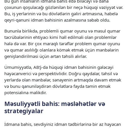
Bu gün insanların idmana bahis edə biləcəyi və daha
çoxunun qoşulacağı gözlənilən bir neçə hüquqi vəziyyət var.
Bu, iş yerlərinin və bu dövlətlərin gəliri artmasına, habelə
qeyri-qanuni idman bahisinin azalmasına səbəb oldu.
Bununla birlikdə, problemli qumar oyunu və məsul qumar
təcrübələrinin ehtiyacı kimi həll edilməli olan problemlər
hələ də var. Bir çox maraqlı tərəflər problem qumar oyunu
və qumar asılılığı olanlara kömək etmək üçün mənbələrin
genişləndirilməsi üçün artan təhsili alırlar.
Ümumiyyətlə, ABŞ-da hüquqi idman bahisinin gələcəyi
həyəcanverici və perspektivlidir. Doğru qaydalar, təhsil və
yerlərdə olan mənbələr, sənayenin artmaqda davam etmək
və bunu qanuniləşdirən dövlətlərə fayda təmin etmək
potensialına malikdir.
Məsuliyyətli bahis: məsləhətlər və
strategiyalar
İdmana bahis, sevdiyiniz idman tədbirlərinə bir az həyəcan