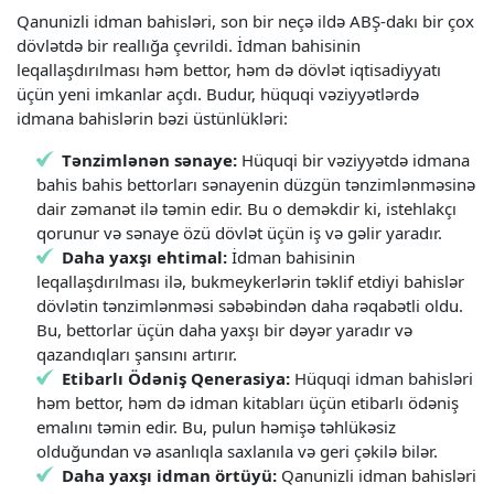
Qanunizli idman bahisləri, son bir neçə ildə ABŞ-dakı bir çox
dövlətdə bir reallığa çevrildi. İdman bahisinin
leqallaşdırılması həm bettor, həm də dövlət iqtisadiyyatı
üçün yeni imkanlar açdı. Budur, hüquqi vəziyyətlərdə
idmana bahislərin bəzi üstünlükləri:
Tənzimlənən sənaye:
Hüquqi bir vəziyyətdə idmana
bahis bahis bettorları sənayenin düzgün tənzimlənməsinə
dair zəmanət ilə təmin edir. Bu o deməkdir ki, istehlakçı
qorunur və sənaye özü dövlət üçün iş və gəlir yaradır.
Daha yaxşı ehtimal:
İdman bahisinin
leqallaşdırılması ilə, bukmeykerlərin təklif etdiyi bahislər
dövlətin tənzimlənməsi səbəbindən daha rəqabətli oldu.
Bu, bettorlar üçün daha yaxşı bir dəyər yaradır və
qazandıqları şansını artırır.
Etibarlı Ödəniş Qenerasiya:
Hüquqi idman bahisləri
həm bettor, həm də idman kitabları üçün etibarlı ödəniş
emalını təmin edir. Bu, pulun həmişə təhlükəsiz
olduğundan və asanlıqla saxlanıla və geri çəkilə bilər.
Daha yaxşı idman örtüyü:
Qanunizli idman bahisləri