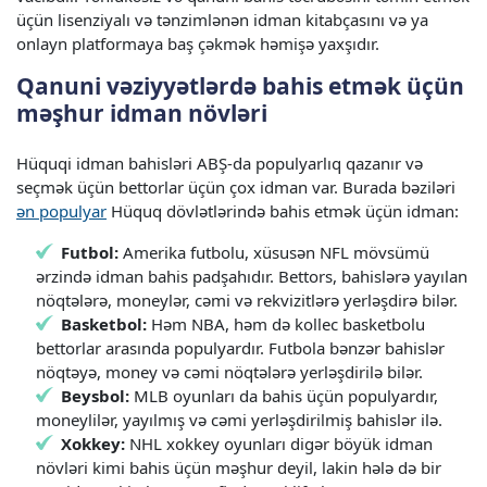
üçün lisenziyalı və tənzimlənən idman kitabçasını və ya
onlayn platformaya baş çəkmək həmişə yaxşıdır.
Qanuni vəziyyətlərdə bahis etmək üçün
məşhur idman növləri
Hüquqi idman bahisləri ABŞ-da populyarlıq qazanır və
seçmək üçün bettorlar üçün çox idman var. Burada bəziləri
ən populyar
Hüquq dövlətlərində bahis etmək üçün idman:
Futbol:
Amerika futbolu, xüsusən NFL mövsümü
ərzində idman bahis padşahıdır. Bettors, bahislərə yayılan
nöqtələrə, moneylər, cəmi və rekvizitlərə yerləşdirə bilər.
Basketbol:
Həm NBA, həm də kollec basketbolu
bettorlar arasında populyardır. Futbola bənzər bahislər
nöqtəyə, money və cəmi nöqtələrə yerləşdirilə bilər.
Beysbol:
MLB oyunları da bahis üçün populyardır,
moneylilər, yayılmış və cəmi yerləşdirilmiş bahislər ilə.
Xokkey:
NHL xokkey oyunları digər böyük idman
növləri kimi bahis üçün məşhur deyil, lakin hələ də bir