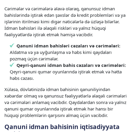
Cərimələr və cərimələrə əlavə olaraq, qanunsuz idman
bahislərində iştirak edən şəxslər də kredit problemləri və ya
işlərinin itirilməsi kimi digər nəticələrlə də üzləşə bilərlər.
İdman bahisləri ilə əlaqəli riskləri və yalnız hüquqi
fəaliyyətlərdə iştirak etmək həmişə vacibdir.
Qanuni idman bahisləri cəzaları və cərimələri:
Aldatma və ya uyğunlaşma və həbs kimi qaydaları
pozmaq üçün cərimələr.
Qeyri-qanuni idman bahis cəzaları və cərimələri:
Qeyri-qanuni qumar oyunlarında iştirak etmək və hətta
həbs cəzası.
Xülasə, dövlətinizdə idman bahisinin qanuniliyindən
xəbərdar olmaq və qanunsuz fəaliyyətlərlə əlaqəli cərimələri
və cərimələri anlamaq vacibdir. Qaydalardan sonra və yalnız
qanuni qumar oyunlarında iştirak etmək hər hansı bir
hüquqi problemlərin qarşısını almaq üçün vacibdir.
Qanuni idman bahisinin iqtisadiyyata