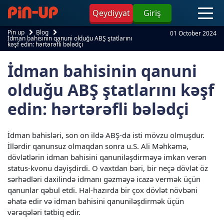
Qeydiyyat
Giriş
Pin up
Blog
01 October 2024
İdman bahisinin qanuni olduğu ABŞ ştatlarını
kəşf edin: hərtərəfli bələdçi
İdman bahisinin qanuni
olduğu ABŞ ştatlarını kəşf
edin: hərtərəfli bələdçi
İdman bahisləri, son on ildə ABŞ-da isti mövzu olmuşdur.
İllərdir qanunsuz olmaqdan sonra u.S. Ali Məhkəmə,
dövlətlərin idman bahisini qanuniləşdirməyə imkan verən
status-kvonu dəyişdirdi. O vaxtdan bəri, bir neçə dövlət öz
sərhədləri daxilində idmanı gəzməyə icazə vermək üçün
qanunlar qəbul etdi. Hal-hazırda bir çox dövlət növbəni
əhatə edir və idman bahisini qanuniləşdirmək üçün
vərəqələri tətbiq edir.