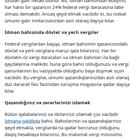
tutulan gəlir hesab olunur. Bu, idman bahisindən etdiyiniz
hər hansı bir qazancın 24% federal vergi dərəcəsinə tabe
olması deməkdir. Ancaq qeyd etmək vacibdir ki, bu nisbət
ümumi gəlir mötərizənizdən asılı olaraq dəyişə bilər.
İdman bahisində dövlət və yerli vergilər
Federal vergilərdən başqa, idman bahisinin qazancınızdakı
dövlət və yerli vergilərə məruz qala bilərsiniz. Hər bir
dövlətin öz vergi dərəcələri və idman bahisləri ilə bağlı
qaydalarına malikdir, buna görə bahis olduğunuzu və vergi
qanunlarının bu vəziyyətdə olduğunu başa düşmək üçün
vacibdir. Bu vergilər, ümumi qazandıqlarınızdan asılı olaraq
düz dərəcəli faiz faizindən sürüşmə miqyasına qədər dəyişə
bilər.
Qazandığınız və zərərlərinizi izləmək
Bütün qələbələrinizi və itkilərinizi izləmək çox vacibdir
İdmana gəldikdə
bahis. Bahislərinizi və qazandıqlarınızı
qeyd etməklə, vergilərdə nə qədər borcunuz olduğunu
dəqiq hesablaya bilərsiniz. Bu məlumat vergi mövsümü