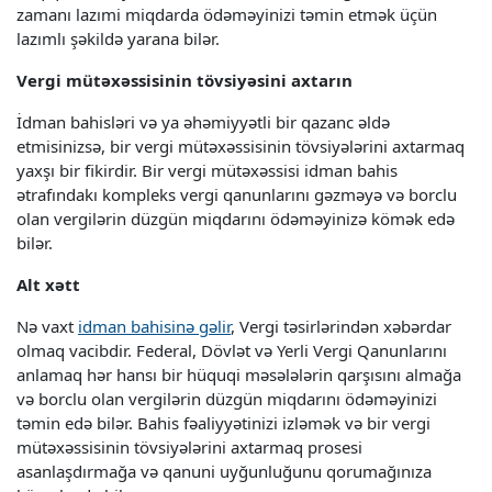
zamanı lazımi miqdarda ödəməyinizi təmin etmək üçün
lazımlı şəkildə yarana bilər.
Vergi mütəxəssisinin tövsiyəsini axtarın
İdman bahisləri və ya əhəmiyyətli bir qazanc əldə
etmisinizsə, bir vergi mütəxəssisinin tövsiyələrini axtarmaq
yaxşı bir fikirdir. Bir vergi mütəxəssisi idman bahis
ətrafındakı kompleks vergi qanunlarını gəzməyə və borclu
olan vergilərin düzgün miqdarını ödəməyinizə kömək edə
bilər.
Alt xətt
Nə vaxt
idman bahisinə gəlir
, Vergi təsirlərindən xəbərdar
olmaq vacibdir. Federal, Dövlət və Yerli Vergi Qanunlarını
anlamaq hər hansı bir hüquqi məsələlərin qarşısını almağa
və borclu olan vergilərin düzgün miqdarını ödəməyinizi
təmin edə bilər. Bahis fəaliyyətinizi izləmək və bir vergi
mütəxəssisinin tövsiyələrini axtarmaq prosesi
asanlaşdırmağa və qanuni uyğunluğunu qorumağınıza