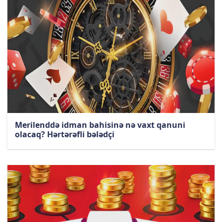
Merilenddə idman bahisinə nə vaxt qanuni
olacaq? Hərtərəfli bələdçi