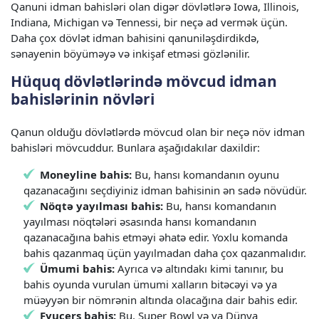
Qanuni idman bahisləri olan digər dövlətlərə Iowa, Illinois,
Indiana, Michigan və Tennessi, bir neçə ad vermək üçün.
Daha çox dövlət idman bahisini qanuniləşdirdikdə,
sənayenin böyüməyə və inkişaf etməsi gözlənilir.
Hüquq dövlətlərində mövcud idman
bahislərinin növləri
Qanun olduğu dövlətlərdə mövcud olan bir neçə növ idman
bahisləri mövcuddur. Bunlara aşağıdakılar daxildir:
Moneyline bahis:
Bu, hansı komandanın oyunu
qazanacağını seçdiyiniz idman bahisinin ən sadə növüdür.
Nöqtə yayılması bahis:
Bu, hansı komandanın
yayılması nöqtələri əsasında hansı komandanın
qazanacağına bahis etməyi əhatə edir. Yoxlu komanda
bahis qazanmaq üçün yayılmadan daha çox qazanmalıdır.
Ümumi bahis:
Ayrıca və altındakı kimi tanınır, bu
bahis oyunda vurulan ümumi xalların bitəcəyi və ya
müəyyən bir nömrənin altında olacağına dair bahis edir.
Fyuçers bahis:
Bu, Super Bowl və ya Dünya