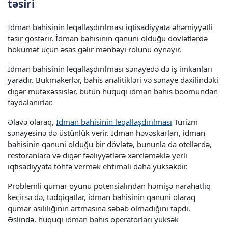
təsiri
İdman bahisinin leqallaşdırılması iqtisadiyyata əhəmiyyətli
təsir göstərir. İdman bahisinin qanuni olduğu dövlətlərdə
hökumət üçün əsas gəlir mənbəyi rolunu oynayır.
İdman bahisinin leqallaşdırılması sənayedə də iş imkanları
yaradır. Bukmakerlər, bahis analitikləri və sənaye daxilindəki
digər mütəxəssislər, bütün hüquqi idman bahis boomundan
faydalanırlar.
Əlavə olaraq,
İdman bahisinin leqallaşdırılması
Turizm
sənayesinə də üstünlük verir. İdman həvəskarları, idman
bahisinin qanuni olduğu bir dövlətə, bununla da otellərdə,
restoranlara və digər fəaliyyətlərə xərcləməklə yerli
iqtisadiyyata töhfə vermək ehtimalı daha yüksəkdir.
Problemli qumar oyunu potensialından həmişə narahatlıq
keçirsə də, tədqiqatlar, idman bahisinin qanuni olaraq
qumar asılılığının artmasına səbəb olmadığını tapdı.
Əslində, hüquqi idman bahis operatorları yüksək