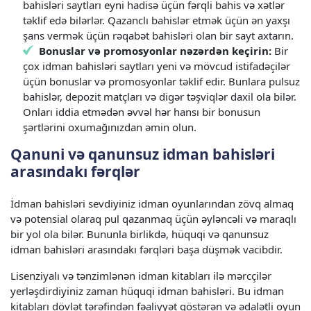
bahisləri saytları eyni hadisə üçün fərqli bahis və xətlər
təklif edə bilərlər. Qazanclı bahislər etmək üçün ən yaxşı
şans vermək üçün rəqabət bahisləri olan bir sayt axtarın.
Bonuslar və promosyonlar nəzərdən keçirin:
Bir
çox idman bahisləri saytları yeni və mövcud istifadəçilər
üçün bonuslar və promosyonlar təklif edir. Bunlara pulsuz
bahislər, depozit matçları və digər təşviqlər daxil ola bilər.
Onları iddia etmədən əvvəl hər hansı bir bonusun
şərtlərini oxumağınızdan əmin olun.
Qanuni və qanunsuz idman bahisləri
arasındakı fərqlər
İdman bahisləri sevdiyiniz idman oyunlarından zövq almaq
və potensial olaraq pul qazanmaq üçün əyləncəli və maraqlı
bir yol ola bilər. Bununla birlikdə, hüquqi və qanunsuz
idman bahisləri arasındakı fərqləri başa düşmək vacibdir.
Lisenziyalı və tənzimlənən idman kitabları ilə mərcçilər
yerləşdirdiyiniz zaman hüquqi idman bahisləri. Bu idman
kitabları dövlət tərəfindən fəaliyyət göstərən və ədalətli oyun