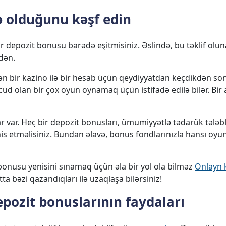
ə olduğunu kəşf edin
r depozit bonusu barədə eşitmisiniz. Əslində, bu təklif olu
dən.
dən bir kazino ilə bir hesab üçün qeydiyyatdan keçdikdən s
 olan bir çox oyun oynamaq üçün istifadə edilə bilər. Bir az
 var. Heç bir depozit bonusları, ümumiyyətlə tədarük tələblər
etməlisiniz. Bundan əlavə, bonus fondlarınızla hansı oyunl
onusu yenisini sınamaq üçün əla bir yol ola bilməz
Onlayn 
ta bəzi qazandıqları ilə uzaqlaşa bilərsiniz!
pozit bonuslarının faydaları