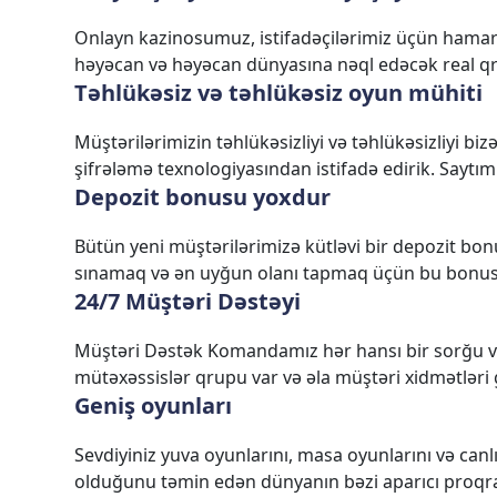
Onlayn kazinosumuz, istifadəçilərimiz üçün hamar v
həyəcan və həyəcan dünyasına nəql edəcək real qraf
Təhlükəsiz və təhlükəsiz oyun mühiti
Müştərilərimizin təhlükəsizliyi və təhlükəsizliyi b
şifrələmə texnologiyasından istifadə edirik. Saytı
Depozit bonusu yoxdur
Bütün yeni müştərilərimizə kütləvi bir depozit bon
sınamaq və ən uyğun olanı tapmaq üçün bu bonusda
24/7 Müştəri Dəstəyi
Müştəri Dəstək Komandamız hər hansı bir sorğu 
mütəxəssislər qrupu var və əla müştəri xidmətlər
Geniş oyunları
Sevdiyiniz yuva oyunlarını, masa oyunlarını və canl
olduğunu təmin edən dünyanın bəzi aparıcı proqra