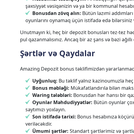
şəxsiyyət vəsiqənizin və ya bir kommunal hesabın
Bonusdan zövq alın:
Bütün lazımi addımları
oyunlarını oynamaq üçün istifadə edə bilərsiniz v
Unutmayın ki, heç bir depozit bonusları tez-tez hə
pul qazanmalısınız. Ancaq bir az şans və bəzi ağıllı q
Şərtlər və Qaydalar
Amazing Depozit bonus təklifimizdən yararlanmadan
Uyğunluq:
Bu təklif yalnız kazinoumuzla heç
Bonus məbləği:
Mükafatlandırıla bilən maks
Waring tələbləri:
Bonusdan hər hansı bir qaz
Oyunlar Məhdudiyyətlər:
Bütün oyunlar çoxs
saytımızı yoxlayın.
Son istifadə tarixi:
Bonus hesabınıza köçürül
veriləcəkdir.
Ümumi şərtlər:
Standart şərtlərimiz və şərt