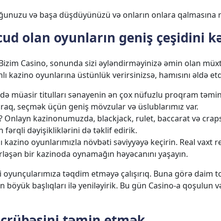
uğunuzu və başa düşdüyünüzü və onların onlara qalmasına ra
d olan oyunların geniş çeşidini kə
izim Casino, sonunda sizi əyləndirməyinizə əmin olan müxtəl
ı kazino oyunlarına üstünlük verirsinizsə, hamısını əldə etd
ə müasir titulları sənayenin ən çox nüfuzlu proqram təminat
araq, seçmək üçün geniş mövzular və üslublarımız var.
? Onlayn kazinonumuzda, blackjack, rulet, baccarat və craps 
ərqli dəyişikliklərini də təklif edirik.
azino oyunlarımızla növbəti səviyyəyə keçirin. Real vaxt rej
erləşən bir kazinoda oynamağın həyəcanını yaşayın.
i oyunçularımıza təqdim etməyə çalışırıq. Buna görə daim 
n böyük başlıqları ilə yeniləyirik. Bu gün Casino-a qoşulun
təcrübəsini təmin etmək