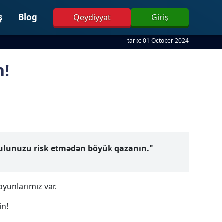
ş
Blog
Qeydiyyat
Giriş
tarix:
01 October 2024
n!
ulunuzu risk etmədən böyük qazanın."
yunlarımız var.
in!