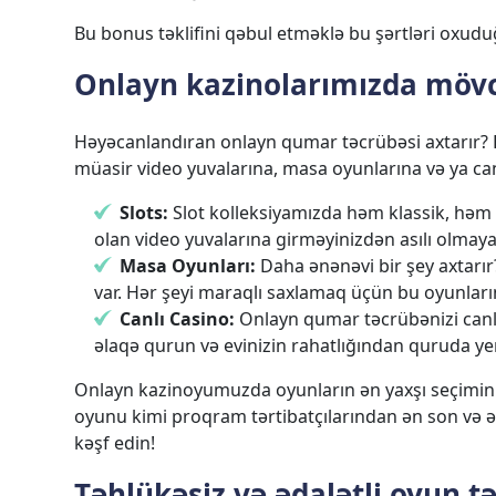
Bu bonus təklifini qəbul etməklə bu şərtləri oxud
Onlayn kazinolarımızda mövcu
Həyəcanlandıran onlayn qumar təcrübəsi axtarır? B
müasir video yuvalarına, masa oyunlarına və ya canl
Slots:
Slot kolleksiyamızda həm klassik, həm d
olan video yuvalarına girməyinizdən asılı olmay
Masa Oyunları:
Daha ənənəvi bir şey axtarır
var. Hər şeyi maraqlı saxlamaq üçün bu oyunların f
Canlı Casino:
Onlayn qumar təcrübənizi canlı k
əlaqə qurun və evinizin rahatlığından quruda y
Onlayn kazinoyumuzda oyunların ən yaxşı seçimin
oyunu kimi proqram tərtibatçılarından ən son və ə
kəşf edin!
Təhlükəsiz və ədalətli oyun 