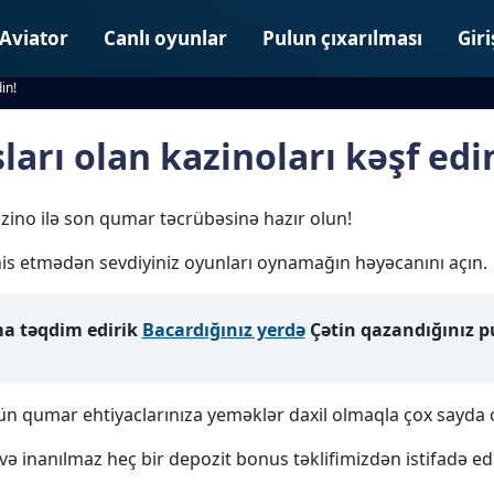
Aviator
Canlı oyunlar
Pulun çıxarılması
Giri
in!
arı olan kazinoları kəşf edi
ino ilə son qumar təcrübəsinə hazır olun!
bahis etmədən sevdiyiniz oyunları oynamağın həyəcanını açın.
ma təqdim edirik
Bacardığınız yerdə
Çətin qazandığınız p
ün qumar ehtiyaclarınıza yeməklər daxil olmaqla çox sayda o
 və inanılmaz heç bir depozit bonus təklifimizdən istifadə ed