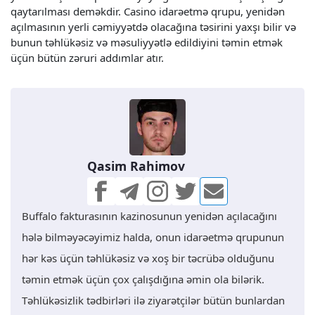
qaytarılması deməkdir. Casino idarəetmə qrupu, yenidən
açılmasının yerli cəmiyyətdə olacağına təsirini yaxşı bilir və
bunun təhlükəsiz və məsuliyyətlə edildiyini təmin etmək
üçün bütün zəruri addımlar atır.
Qasim Rahimov
Buffalo fakturasının kazinosunun yenidən açılacağını
hələ bilməyəcəyimiz halda, onun idarəetmə qrupunun
hər kəs üçün təhlükəsiz və xoş bir təcrübə olduğunu
təmin etmək üçün çox çalışdığına əmin ola bilərik.
Təhlükəsizlik tədbirləri ilə ziyarətçilər bütün bunlardan