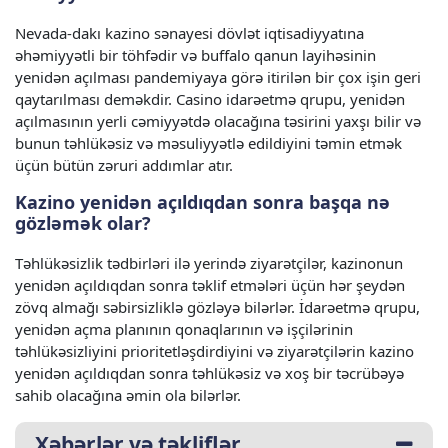
Nevada-dakı kazino sənayesi dövlət iqtisadiyyatına
əhəmiyyətli bir töhfədir və buffalo qanun layihəsinin
yenidən açılması pandemiyaya görə itirilən bir çox işin geri
qaytarılması deməkdir. Casino idarəetmə qrupu, yenidən
açılmasının yerli cəmiyyətdə olacağına təsirini yaxşı bilir və
bunun təhlükəsiz və məsuliyyətlə edildiyini təmin etmək
üçün bütün zəruri addımlar atır.
Kazino yenidən açıldıqdan sonra başqa nə
gözləmək olar?
Təhlükəsizlik tədbirləri ilə yerində ziyarətçilər, kazinonun
yenidən açıldıqdan sonra təklif etmələri üçün hər şeydən
zövq almağı səbirsizliklə gözləyə bilərlər. İdarəetmə qrupu,
yenidən açma planının qonaqlarının və işçilərinin
təhlükəsizliyini prioritetləşdirdiyini və ziyarətçilərin kazino
yenidən açıldıqdan sonra təhlükəsiz və xoş bir təcrübəyə
sahib olacağına əmin ola bilərlər.
Xəbərlər və təkliflər