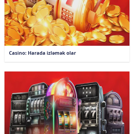
Casino: Harada izləmək olar