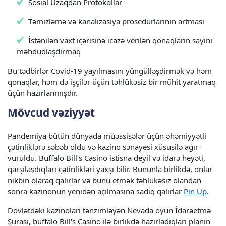
Sosial Uzaqdan Protokollar
Təmizləmə və kanalizasiya prosedurlarının artması
İstənilən vaxt içərisinə icazə verilən qonaqların sayını
məhdudlaşdırmaq
Bu tədbirlər Covid-19 yayılmasını yüngülləşdirmək və həm
qonaqlar, həm də işçilər üçün təhlükəsiz bir mühit yaratmaq
üçün hazırlanmışdır.
Mövcud vəziyyət
Pandemiya bütün dünyada müəssisələr üçün əhəmiyyətli
çətinliklərə səbəb oldu və kazino sənayesi xüsusilə ağır
vuruldu. Buffalo Bill's Casino istisna deyil və idarə heyəti,
qarşılaşdıqları çətinlikləri yaxşı bilir. Bununla birlikdə, onlar
nikbin olaraq qalırlar və bunu etmək təhlükəsiz olandan
sonra kazinonun yenidən açılmasına sadiq qalırlar
Pin Up
.
Dövlətdəki kazinoları tənzimləyən Nevada oyun İdarəetmə
Şurası, buffalo Bill's Casino ilə birlikdə hazırladıqları planın