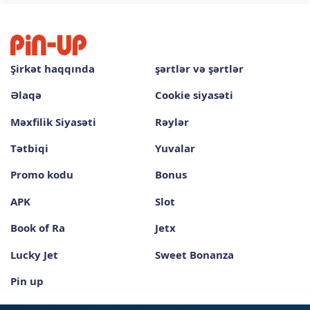
Şirkət haqqında
şərtlər və şərtlər
Əlaqə
Cookie siyasəti
Məxfilik Siyasəti
Rəylər
Tətbiqi
Yuvalar
Promo kodu
Bonus
APK
Slot
Book of Ra
Jetx
Lucky Jet
Sweet Bonanza
Pin up