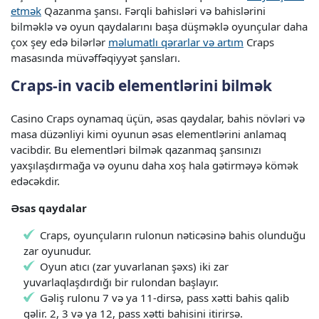
etmək
Qazanma şansı. Fərqli bahisləri və bahislərini
bilməklə və oyun qaydalarını başa düşməklə oyunçular daha
çox şey edə bilərlər
məlumatlı qərarlar və artım
Craps
masasında müvəffəqiyyət şansları.
Craps-in vacib elementlərini bilmək
Casino Craps oynamaq üçün, əsas qaydalar, bahis növləri və
masa düzənliyi kimi oyunun əsas elementlərini anlamaq
vacibdir. Bu elementləri bilmək qazanmaq şansınızı
yaxşılaşdırmağa və oyunu daha xoş hala gətirməyə kömək
edəcəkdir.
Əsas qaydalar
Craps, oyunçuların rulonun nəticəsinə bahis olunduğu
zar oyunudur.
Oyun atıcı (zar yuvarlanan şəxs) iki zar
yuvarlaqlaşdırdığı bir rulondan başlayır.
Gəliş rulonu 7 və ya 11-dirsə, pass xətti bahis qalib
gəlir. 2, 3 və ya 12, pass xətti bahisini itirirsə.