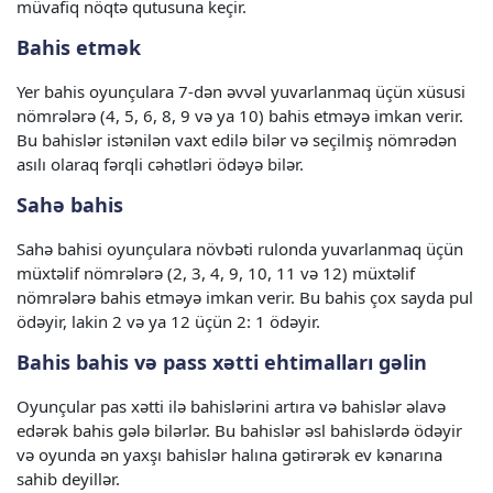
müvafiq nöqtə qutusuna keçir.
Bahis etmək
Yer bahis oyunçulara 7-dən əvvəl yuvarlanmaq üçün xüsusi
nömrələrə (4, 5, 6, 8, 9 və ya 10) bahis etməyə imkan verir.
Bu bahislər istənilən vaxt edilə bilər və seçilmiş nömrədən
asılı olaraq fərqli cəhətləri ödəyə bilər.
Sahə bahis
Sahə bahisi oyunçulara növbəti rulonda yuvarlanmaq üçün
müxtəlif nömrələrə (2, 3, 4, 9, 10, 11 və 12) müxtəlif
nömrələrə bahis etməyə imkan verir. Bu bahis çox sayda pul
ödəyir, lakin 2 və ya 12 üçün 2: 1 ödəyir.
Bahis bahis və pass xətti ehtimalları gəlin
Oyunçular pas xətti ilə bahislərini artıra və bahislər əlavə
edərək bahis gələ bilərlər. Bu bahislər əsl bahislərdə ödəyir
və oyunda ən yaxşı bahislər halına gətirərək ev kənarına
sahib deyillər.