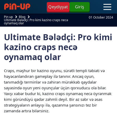
Qeydiyyat
Giriş
Pin up
Blog
01 October 2024
Ultimate Bələdçi: Pro kimi kazino craps necə
oynamaq olar
Ultimate Bələdçi: Pro kimi
kazino craps necə
oynamaq olar
Craps, məşhur bir kazino oyunu, sürətli templi təbiəti və
həyəcanlandıran gameplay ilə tanınır. Ancaq oyun,
tanımadığı terminlər və zahirən mürəkkəb qaydalar
sayəsində oyun yeni oyunçular üçün qorxuducu ola bilər.
Yaxşı xəbər budur ki, kazino craps oynamaq necə öyrənmək
kimi göründüyü qədər zəhmli deyil. Bir az səbr və əsas
strategiyaların anlayışı ilə, qazanma şansınızı tez bir
zamanda artıra bilərsiniz.