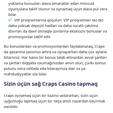
yükləmə bonusları əlavə əmanətlər edən mövcud
oyunçulara təklif olunur və oynamaq üçün əlavə pul verə
bilər.
VIP proqramlarına qoşulun: VIP proqramları tez-tez
daha yüksək depozit hədləri və daha sürətli çəkilmə
dövrləri də daxil olmaqla üzvlərinə eksklüziv bonuslar və
promosyonlar təklif edir.
Bu bonuslardan və promosyonlardan faydalanaraq, Craps-
da qazanma şansınızı artıra və oynayarkən daha çox əylənə
bilərsiniz. Hər hansı bir bonus tələb etməzdən əvvəl şərtləri
və şərtləri diqqətlə oxumağınızdan əmin olun, çünki bonus
pulunu necə istifadə edə biləcəyinizə dair və ya
məhdudiyyətlər ola bilər.
Sizin üçün sağ Craps Casino tapmaq
Craps oynamaq üçün bir kazino axtararkən, sizin üçün
uyğunluğu tapmaq üçün bir neçə amili nəzərdən keçirmək
vacibdir.