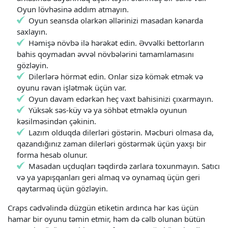
Oyun lövhəsinə addım atmayın.
Oyun seansda olarkən əllərinizi masadan kənarda
saxlayın.
Həmişə növbə ilə hərəkət edin. Əvvəlki bettorların
bahis qoymadan əvvəl növbələrini tamamlamasını
gözləyin.
Dilerlərə hörmət edin. Onlar sizə kömək etmək və
oyunu rəvan işlətmək üçün var.
Oyun davam edərkən heç vaxt bahisinizi çıxarmayın.
Yüksək səs-küy və ya söhbət etməklə oyunun
kəsilməsindən çəkinin.
Lazım olduqda dilerləri göstərin. Məcburi olmasa da,
qazandığınız zaman dilerləri göstərmək üçün yaxşı bir
forma hesab olunur.
Masadan uçduqları təqdirdə zarlara toxunmayın. Satıcı
və ya yapışqanları geri almaq və oynamaq üçün geri
qaytarmaq üçün gözləyin.
Craps cədvəlində düzgün etiketin ardınca hər kəs üçün
hamar bir oyunu təmin etmir, həm də cəlb olunan bütün