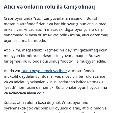
Atıcı və onların rolu ilə tanış olmaq
Craps oyununda "atıcı" zar yuvarlanan insandır. Bu rol
masanın ətrafında fırlanır və hər bir oyunçunun atıcı olmaq
imkanı var. Ancaq atıcıın masadakı digər oyunçulara qarşı
oynamadığını başa düşmək vacibdir. Əksinə, atıcı qazanmaq
üçün özlərinə bahis edir.
Atıcı kimi, məqsədiniz "keçmək" və dəyirmi qazanmaq üçün
müəyyən bir nömrə birləşməsini yuvarlamaqdır. Bu say
birləşməsi ilk rulonda qurulmuş "nöqtə" ilə müəyyən edilir.
Bu da var
Bunu qeyd etmək vacibdir
Atıcı ətrafındakı
müxtəlif qaydalar və rituallar var, məsələn, bir rulon zamanı
və ya ədalətli yoxlanılan xüsusi zarlardan istifadə etməklə
"yeddi" nömrəsini deməmək. Bu ənənələr oyun həyəcanına
və əyləncəyə əlavə edir.
Xülasə, atıcı rolunu başa düşmək Craps oyununu
öyrənməkdə çox vacibdir. Bir oyunçu olaraq, atıcı olmaq və