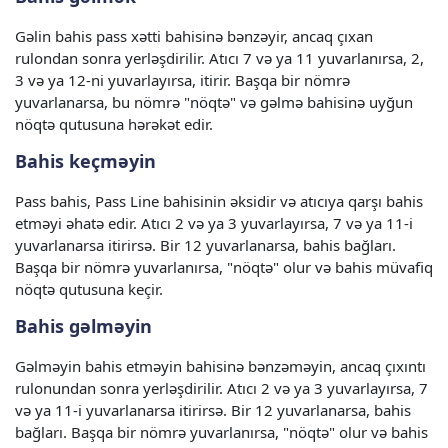
Gəlin bahis pass xətti bahisinə bənzəyir, ancaq çıxan
rulondan sonra yerləşdirilir. Atıcı 7 və ya 11 yuvarlanırsa, 2,
3 və ya 12-ni yuvarlayırsa, itirir. Başqa bir nömrə
yuvarlanarsa, bu nömrə "nöqtə" və gəlmə bahisinə uyğun
nöqtə qutusuna hərəkət edir.
Bahis keçməyin
Pass bahis, Pass Line bahisinin əksidir və atıcıya qarşı bahis
etməyi əhatə edir. Atıcı 2 və ya 3 yuvarlayırsa, 7 və ya 11-i
yuvarlanarsa itirirsə. Bir 12 yuvarlanarsa, bahis bağları.
Başqa bir nömrə yuvarlanırsa, "nöqtə" olur və bahis müvafiq
nöqtə qutusuna keçir.
Bahis gəlməyin
Gəlməyin bahis etməyin bahisinə bənzəməyin, ancaq çıxıntı
rulonundan sonra yerləşdirilir. Atıcı 2 və ya 3 yuvarlayırsa, 7
və ya 11-i yuvarlanarsa itirirsə. Bir 12 yuvarlanarsa, bahis
bağları. Başqa bir nömrə yuvarlanırsa, "nöqtə" olur və bahis