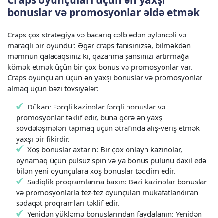
bonuslar və promosyonlar əldə etmək
Craps çox strategiya və bacarıq cəlb edən əyləncəli və
maraqlı bir oyundur. Əgər craps fanisinizsə, bilməkdən
məmnun qalacaqsınız ki, qazanma şansınızı artırmağa
kömək etmək üçün bir çox bonus və promosyonlar var.
Craps oyunçuları üçün ən yaxşı bonuslar və promosyonlar
almaq üçün bəzi tövsiyələr:
Dükan: Fərqli kazinolar fərqli bonuslar və
promosyonlar təklif edir, buna görə ən yaxşı
sövdələşmələri tapmaq üçün ətrafında alış-veriş etmək
yaxşı bir fikirdir.
Xoş bonuslar axtarın: Bir çox onlayn kazinolar,
oynamaq üçün pulsuz spin və ya bonus pulunu daxil edə
bilən yeni oyunçulara xoş bonuslar təqdim edir.
Sadiqlik proqramlarına baxın: Bəzi kazinolar bonuslar
və promosyonlarla tez-tez oyunçuları mükafatlandıran
sədaqət proqramları təklif edir.
Yenidən yükləmə bonuslarından faydalanın: Yenidən