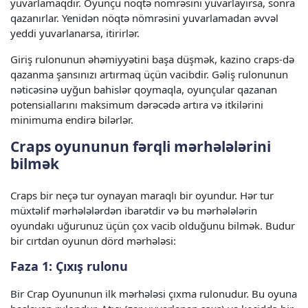
yuvarlamaqdır. Oyunçu nöqtə nömrəsini yuvarlayırsa, sonra
qazanırlar. Yenidən nöqtə nömrəsini yuvarlamadan əvvəl
yeddi yuvarlanarsa, itirirlər.
Giriş rulonunun əhəmiyyətini başa düşmək, kazino craps-də
qazanma şansınızı artırmaq üçün vacibdir. Gəliş rulonunun
nəticəsinə uyğun bahislər qoymaqla, oyunçular qazanan
potensiallarını maksimum dərəcədə artıra və itkilərini
minimuma endirə bilərlər.
Craps oyununun fərqli mərhələlərini
bilmək
Craps bir neçə tur oynayan maraqlı bir oyundur. Hər tur
müxtəlif mərhələlərdən ibarətdir və bu mərhələlərin
oyundakı uğurunuz üçün çox vacib olduğunu bilmək. Budur
bir cırtdan oyunun dörd mərhələsi:
Faza 1: Çıxış rulonu
Bir Crap Oyununun ilk mərhələsi çıxma rulonudur. Bu oyuna