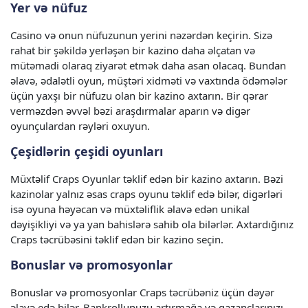
Yer və nüfuz
Casino və onun nüfuzunun yerini nəzərdən keçirin. Sizə
rahat bir şəkildə yerləşən bir kazino daha əlçatan və
mütəmadi olaraq ziyarət etmək daha asan olacaq. Bundan
əlavə, ədalətli oyun, müştəri xidməti və vaxtında ödəmələr
üçün yaxşı bir nüfuzu olan bir kazino axtarın. Bir qərar
verməzdən əvvəl bəzi araşdırmalar aparın və digər
oyunçulardan rəyləri oxuyun.
Çeşidlərin çeşidi oyunları
Müxtəlif Craps Oyunlar təklif edən bir kazino axtarın. Bəzi
kazinolar yalnız əsas craps oyunu təklif edə bilər, digərləri
isə oyuna həyəcan və müxtəliflik əlavə edən unikal
dəyişikliyi və ya yan bahislərə sahib ola bilərlər. Axtardığınız
Craps təcrübəsini təklif edən bir kazino seçin.
Bonuslar və promosyonlar
Bonuslar və promosyonlar Craps təcrübəniz üçün dəyər
əlavə edə bilər. Bankrollunuzu artırmağa və qazanclarınızı