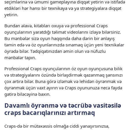
seçimlərinə və ümumi gameplayına diqqət yetirin və istifadə
etdikləri hər hansı bir texnikaya və ya strategiyalara diqqət
yetirin.
Bundan əlavə, kitabları oxuya və professional Craps
oyunçularının yaratdığı təlimat videolarını izləyə bilərsiniz.
Bu mənbələr sizə oyun haqqında daha dərin bir anlayış
təmin edə və öz oyunlarınızda sınamaq üçün yeni texnikalar
öyrədə bilər. Tədqiqatınızdan əmin olun və nüfuzlu
mənbələr tapın.
Professional Craps oyunçularının öz oyun oyunçusuna bilik
və strategiyalarını özündə birləşdirmək qazanmaq şansınızı
çox artıra bilər. Buna görə izləmək və lehidən öyrənmək və
öyrənmək üçün vaxt ayırın və Craps oyununuza necə fayda
gətirə biləcəyinə baxın.
Davamlı öyrənmə və təcrübə vasitəsilə
craps bacarıqlarınızı artırmaq
Craps-də bir mütəxəssis olmağa ciddi yanaşırsınızsa,