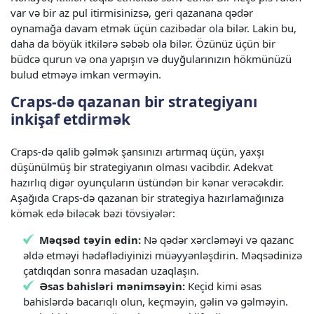
var və bir az pul itirmisinizsə, geri qazanana qədər
oynamağa davam etmək üçün cazibədar ola bilər. Lakin bu,
daha da böyük itkilərə səbəb ola bilər. Özünüz üçün bir
büdcə qurun və ona yapışın və duyğularınızın hökmünüzü
bulud etməyə imkan verməyin.
Craps-də qazanan bir strategiyanı
inkişaf etdirmək
Craps-də qalib gəlmək şansınızı artırmaq üçün, yaxşı
düşünülmüş bir strategiyanın olması vacibdir. Adekvat
hazırlıq digər oyunçuların üstündən bir kənar verəcəkdir.
Aşağıda Craps-də qazanan bir strategiya hazırlamağınıza
kömək edə biləcək bəzi tövsiyələr:
Məqsəd təyin edin:
Nə qədər xərcləməyi və qazanc
əldə etməyi hədəflədiyinizi müəyyənləşdirin. Məqsədinizə
çatdıqdan sonra masadan uzaqlaşın.
Əsas bahisləri mənimsəyin:
Keçid kimi əsas
bahislərdə bacarıqlı olun, keçməyin, gəlin və gəlməyin.