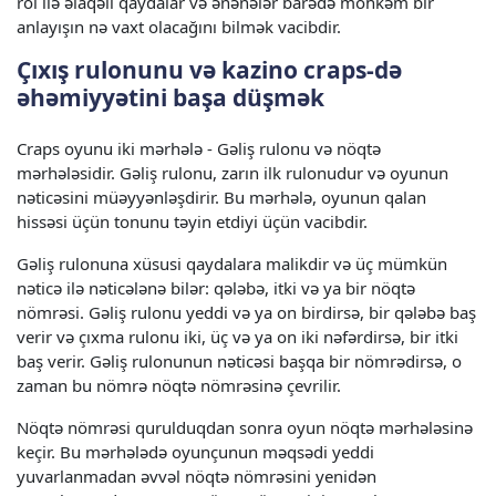
rol ilə əlaqəli qaydalar və ənənələr barədə möhkəm bir
anlayışın nə vaxt olacağını bilmək vacibdir.
Çıxış rulonunu və kazino craps-də
əhəmiyyətini başa düşmək
Craps oyunu iki mərhələ - Gəliş rulonu və nöqtə
mərhələsidir. Gəliş rulonu, zarın ilk rulonudur və oyunun
nəticəsini müəyyənləşdirir. Bu mərhələ, oyunun qalan
hissəsi üçün tonunu təyin etdiyi üçün vacibdir.
Gəliş rulonuna xüsusi qaydalara malikdir və üç mümkün
nəticə ilə nəticələnə bilər: qələbə, itki və ya bir nöqtə
nömrəsi. Gəliş rulonu yeddi və ya on birdirsə, bir qələbə baş
verir və çıxma rulonu iki, üç və ya on iki nəfərdirsə, bir itki
baş verir. Gəliş rulonunun nəticəsi başqa bir nömrədirsə, o
zaman bu nömrə nöqtə nömrəsinə çevrilir.
Nöqtə nömrəsi qurulduqdan sonra oyun nöqtə mərhələsinə
keçir. Bu mərhələdə oyunçunun məqsədi yeddi
yuvarlanmadan əvvəl nöqtə nömrəsini yenidən