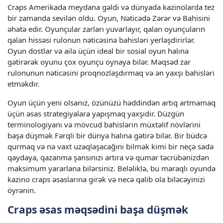
Craps Amerikada meydana gəldi və dünyada kazinolarda tez
bir zamanda sevilən oldu. Oyun, Nəticədə Zərər və Bahisini
əhatə edir. Oyunçular zarları yuvarlayır, qalan oyunçuların
qalan hissəsi rulonun nəticəsinə bahisləri yerləşdirirlər.
Oyun dostlar və ailə üçün ideal bir sosial oyun halına
gətirərək oyunu çox oyunçu oynaya bilər. Məqsəd zar
rulonunun nəticəsini proqnozlaşdırmaq və ən yaxşı bahisləri
etməkdir.
Oyun üçün yeni olsanız, özünüzü həddindən artıq artmamaq
üçün əsas strategiyalara yapışmaq yaxşıdır. Düzgün
terminologiyanı və mövcud bahislərin müxtəlif növlərini
başa düşmək Fərqli bir dünya halına gətirə bilər. Bir büdcə
qurmaq və nə vaxt uzaqlaşacağını bilmək kimi bir neçə sadə
qaydaya, qazanma şansınızı artıra və qumar təcrübənizdən
maksimum yararlana bilərsiniz. Beləliklə, bu maraqlı oyunda
kazino craps əsaslarına girək və necə qalib ola biləcəyinizi
öyrənin.
Craps əsas məqsədini başa düşmək