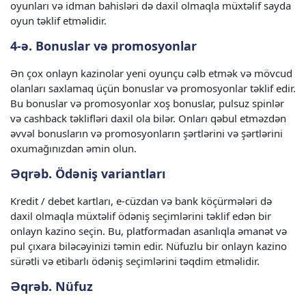
oyunları və idman bahisləri də daxil olmaqla müxtəlif sayda
oyun təklif etməlidir.
4-ə. Bonuslar və promosyonlar
Ən çox onlayn kazinolar yeni oyunçu cəlb etmək və mövcud
olanları saxlamaq üçün bonuslar və promosyonlar təklif edir.
Bu bonuslar və promosyonlar xoş bonuslar, pulsuz spinlər
və cashback təklifləri daxil ola bilər. Onları qəbul etməzdən
əvvəl bonusların və promosyonların şərtlərini və şərtlərini
oxumağınızdan əmin olun.
Əqrəb. Ödəniş variantları
Kredit / debet kartları, e-cüzdan və bank köçürmələri də
daxil olmaqla müxtəlif ödəniş seçimlərini təklif edən bir
onlayn kazino seçin. Bu, platformadan asanlıqla əmanət və
pul çıxara biləcəyinizi təmin edir. Nüfuzlu bir onlayn kazino
sürətli və etibarlı ödəniş seçimlərini təqdim etməlidir.
Əqrəb. Nüfuz