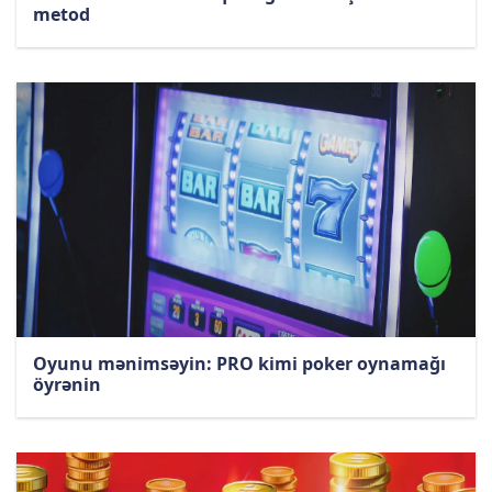
metod
Oyunu mənimsəyin: PRO kimi poker oynamağı
öyrənin