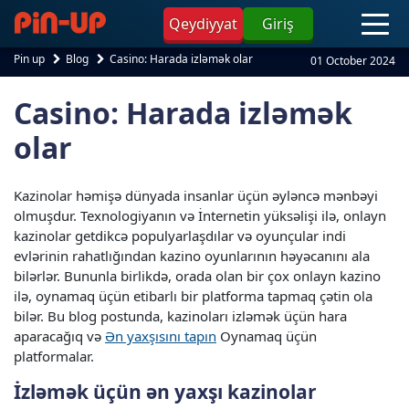
Qeydiyyat
Giriş
Pin up
Blog
Casino: Harada izləmək olar
01 October 2024
Casino: Harada izləmək
olar
Kazinolar həmişə dünyada insanlar üçün əyləncə mənbəyi
olmuşdur. Texnologiyanın və İnternetin yüksəlişi ilə, onlayn
kazinolar getdikcə populyarlaşdılar və oyunçular indi
evlərinin rahatlığından kazino oyunlarının həyəcanını ala
bilərlər. Bununla birlikdə, orada olan bir çox onlayn kazino
ilə, oynamaq üçün etibarlı bir platforma tapmaq çətin ola
bilər. Bu blog postunda, kazinoları izləmək üçün hara
aparacağıq və
Ən yaxşısını tapın
Oynamaq üçün
platformalar.
İzləmək üçün ən yaxşı kazinolar