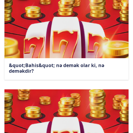
&quot;Bahis&quot; nə demək olar ki, nə
deməkdir?