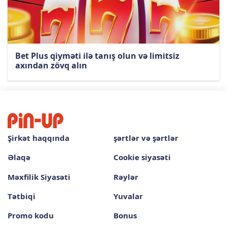
Bet Plus qiyməti ilə tanış olun və limitsiz
axından zövq alın
Şirkət haqqında
şərtlər və şərtlər
Əlaqə
Cookie siyasəti
Məxfilik Siyasəti
Rəylər
Tətbiqi
Yuvalar
Promo kodu
Bonus