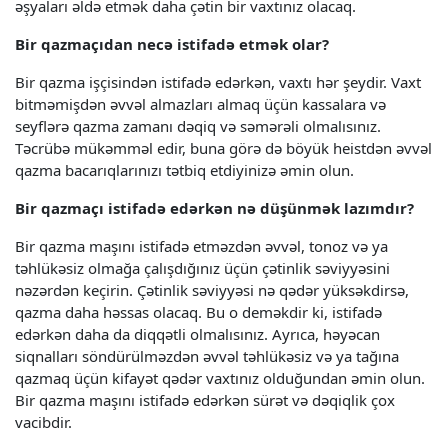
əşyaları əldə etmək daha çətin bir vaxtınız olacaq.
Bir qazmaçıdan necə istifadə etmək olar?
Bir qazma işçisindən istifadə edərkən, vaxtı hər şeydir. Vaxt
bitməmişdən əvvəl almazları almaq üçün kassalara və
seyflərə qazma zamanı dəqiq və səmərəli olmalısınız.
Təcrübə mükəmməl edir, buna görə də böyük heistdən əvvəl
qazma bacarıqlarınızı tətbiq etdiyinizə əmin olun.
Bir qazmaçı istifadə edərkən nə düşünmək lazımdır?
Bir qazma maşını istifadə etməzdən əvvəl, tonoz və ya
təhlükəsiz olmağa çalışdığınız üçün çətinlik səviyyəsini
nəzərdən keçirin. Çətinlik səviyyəsi nə qədər yüksəkdirsə,
qazma daha həssas olacaq. Bu o deməkdir ki, istifadə
edərkən daha da diqqətli olmalısınız. Ayrıca, həyəcan
siqnalları söndürülməzdən əvvəl təhlükəsiz və ya tağına
qazmaq üçün kifayət qədər vaxtınız olduğundan əmin olun.
Bir qazma maşını istifadə edərkən sürət və dəqiqlik çox
vacibdir.