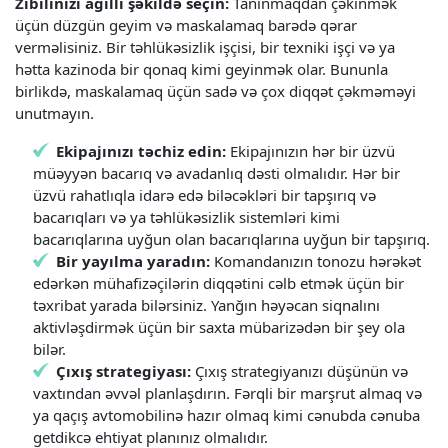
Zibilinizi ağıllı şəkildə seçin:
Tanınmaqdan çəkinmək
üçün düzgün geyim və maskalamaq barədə qərar
verməlisiniz. Bir təhlükəsizlik işçisi, bir texniki işçi və ya
hətta kazinoda bir qonaq kimi geyinmək olar. Bununla
birlikdə, maskalamaq üçün sadə və çox diqqət çəkməməyi
unutmayın.
Ekipajınızı təchiz edin:
Ekipajınızın hər bir üzvü
müəyyən bacarıq və avadanlıq dəsti olmalıdır. Hər bir
üzvü rahatlıqla idarə edə biləcəkləri bir tapşırıq və
bacarıqları və ya təhlükəsizlik sistemləri kimi
bacarıqlarına uyğun olan bacarıqlarına uyğun bir tapşırıq.
Bir yayılma yaradın:
Komandanızın tonozu hərəkət
edərkən mühafizəçilərin diqqətini cəlb etmək üçün bir
təxribat yarada bilərsiniz. Yanğın həyəcan siqnalını
aktivləşdirmək üçün bir saxta mübarizədən bir şey ola
bilər.
Çıxış strategiyası:
Çıxış strategiyanızı düşünün və
vaxtından əvvəl planlaşdırın. Fərqli bir marşrut almaq və
ya qaçış avtomobilinə hazır olmaq kimi cənubda cənuba
getdikcə ehtiyat planınız olmalıdır.