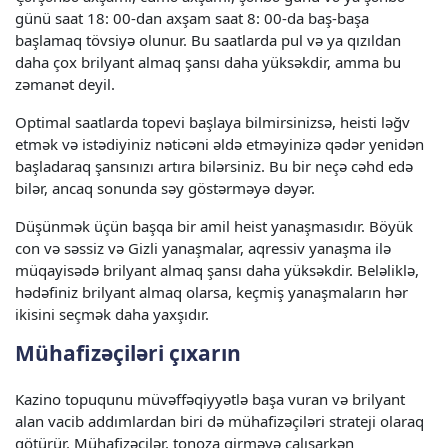
günü saat 18: 00-dan axşam saat 8: 00-da baş-başa
başlamaq tövsiyə olunur. Bu saatlarda pul və ya qızıldan
daha çox brilyant almaq şansı daha yüksəkdir, amma bu
zəmanət deyil.
Optimal saatlarda topevi başlaya bilmirsinizsə, heisti ləğv
etmək və istədiyiniz nəticəni əldə etməyinizə qədər yenidən
başladaraq şansınızı artıra bilərsiniz. Bu bir neçə cəhd edə
bilər, ancaq sonunda səy göstərməyə dəyər.
Düşünmək üçün başqa bir amil heist yanaşmasıdır. Böyük
con və səssiz və Gizli yanaşmalar, aqressiv yanaşma ilə
müqayisədə brilyant almaq şansı daha yüksəkdir. Beləliklə,
hədəfiniz brilyant almaq olarsa, keçmiş yanaşmaların hər
ikisini seçmək daha yaxşıdır.
Mühafizəçiləri çıxarın
Kazino topuqunu müvəffəqiyyətlə başa vuran və brilyant
alan vacib addımlardan biri də mühafizəçiləri strateji olaraq
götürür. Mühafizəçilər, tonoza girməyə çalışarkən