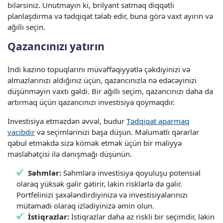
bilərsiniz. Unutmayın ki, brilyant satmaq diqqətli
planlaşdırma və tədqiqat tələb edir, buna görə vaxt ayırın və
ağıllı seçin.
Qazancınızı yatırın
İndi kazino topuqlarını müvəffəqiyyətlə çəkdiyinizi və
almazlarınızı aldığınız üçün, qazancınızla nə edəcəyinizi
düşünməyin vaxtı gəldi. Bir ağıllı seçim, qazancınızı daha da
artırmaq üçün qazancınızı investisiya qoymaqdır.
İnvestisiya etməzdən əvvəl, budur
Tədqiqat aparmaq
vacibdir
və seçimlərinizi başa düşün. Məlumatlı qərarlar
qəbul etməkdə sizə kömək etmək üçün bir maliyyə
məsləhətçisi ilə danışmağı düşünün.
Səhmlər:
Səhmlərə investisiya qoyuluşu potensial
olaraq yüksək gəlir gətirir, lakin risklərlə də gəlir.
Portfelinizi şaxələndirdiyinizə və investisiyalarınızı
mütəmadi olaraq izlədiyinizə əmin olun.
İstiqrazlar:
İstiqrazlar daha az riskli bir seçimdir, lakin