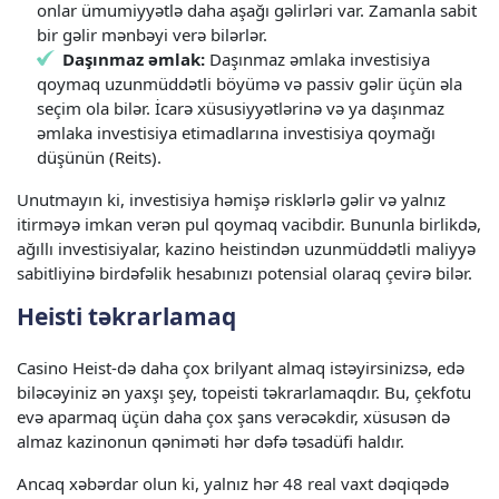
onlar ümumiyyətlə daha aşağı gəlirləri var. Zamanla sabit
bir gəlir mənbəyi verə bilərlər.
Daşınmaz əmlak:
Daşınmaz əmlaka investisiya
qoymaq uzunmüddətli böyümə və passiv gəlir üçün əla
seçim ola bilər. İcarə xüsusiyyətlərinə və ya daşınmaz
əmlaka investisiya etimadlarına investisiya qoymağı
düşünün (Reits).
Unutmayın ki, investisiya həmişə risklərlə gəlir və yalnız
itirməyə imkan verən pul qoymaq vacibdir. Bununla birlikdə,
ağıllı investisiyalar, kazino heistindən uzunmüddətli maliyyə
sabitliyinə birdəfəlik hesabınızı potensial olaraq çevirə bilər.
Heisti təkrarlamaq
Casino Heist-də daha çox brilyant almaq istəyirsinizsə, edə
biləcəyiniz ən yaxşı şey, topeisti təkrarlamaqdır. Bu, çekfotu
evə aparmaq üçün daha çox şans verəcəkdir, xüsusən də
almaz kazinonun qəniməti hər dəfə təsadüfi haldır.
Ancaq xəbərdar olun ki, yalnız hər 48 real vaxt dəqiqədə