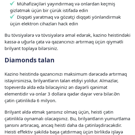
Mühafizəçiləri yayındırmaq və onlardan keçmiş
gizlətmək üçün bir çürük istifadə edin
Diqqəti yaratmaq və gözətçi diqqəti yönləndirmək
üçün elektron cihazları hack edin
Bu tövsiyələrə və tövsiyələrə əməl edərək, kazino heistindəki
kassa-a uğurla çata və qazancınızı artırmaq üçün qiymətli
brilyant toplaya bilərsiniz.
Diamonds talan
Kazino heistində qazancınızı maksimum dərəcədə artırmaq
istəyirsinizsə, brilyantların talan etdiyi yoldur. Almazlar,
topeverdə əldə edə biləcəyiniz ən dəyərli qənimət
elementidir və onlar 3 dollara qədər dəyər verə bilər.Ən
çətin çətinlikdə 6 milyon.
Brilyant əldə etmək şansınız olmaq üçün, heisti çətin
çətinliklə oynamalı olacaqsınız. Bu, brilyantların yumurtlama
şansını artıracaq, ancaq heisti daha da çətinləşdirəcəkdir.
Heisti effektiv şəkildə başa çatdırmaq üçün birlikdə işləyə