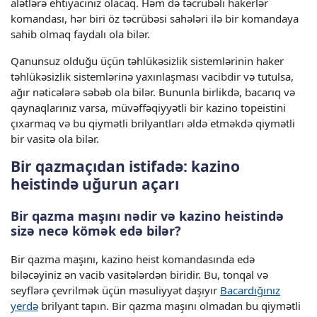
alətlərə ehtiyacınız olacaq. Həm də təcrübəli hakerlər
komandası, hər biri öz təcrübəsi sahələri ilə bir komandaya
sahib olmaq faydalı ola bilər.
Qanunsuz olduğu üçün təhlükəsizlik sistemlərinin haker
təhlükəsizlik sistemlərinə yaxınlaşması vacibdir və tutulsa,
ağır nəticələrə səbəb ola bilər. Bununla birlikdə, bacarıq və
qaynaqlarınız varsa, müvəffəqiyyətli bir kazino topeistini
çıxarmaq və bu qiymətli brilyantları əldə etməkdə qiymətli
bir vasitə ola bilər.
Bir qazmaçıdan istifadə: kazino
heistində uğurun açarı
Bir qazma maşını nədir və kazino heistində
sizə necə kömək edə bilər?
Bir qazma maşını, kazino heist komandasında edə
biləcəyiniz ən vacib vasitələrdən biridir. Bu, tonqal və
seyflərə çevrilmək üçün məsuliyyət daşıyır
Bacardığınız
yerdə
brilyant tapın. Bir qazma maşını olmadan bu qiymətli