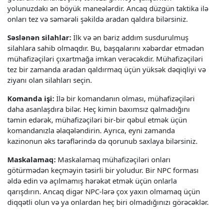
yolunuzdakı ən böyük maneələrdir. Ancaq düzgün taktika ilə
onları tez və səmərəli şəkildə aradan qaldıra bilərsiniz.
Səslənən silahlar:
İlk və ən bariz addım susdurulmuş
silahlara sahib olmaqdır. Bu, başqalarını xəbərdar etmədən
mühafizəçiləri çıxartmağa imkan verəcəkdir. Mühafizəçiləri
tez bir zamanda aradan qaldırmaq üçün yüksək dəqiqliyi və
ziyanı olan silahları seçin.
Komanda işi:
İlə bir komandanın olması, mühafizəçiləri
daha asanlaşdıra bilər. Heç kimin baxımsız qalmadığını
təmin edərək, mühafizəçiləri bir-bir qəbul etmək üçün
komandanızla əlaqələndirin. Ayrıca, eyni zamanda
kazinonun əks tərəflərində də qorunub saxlaya bilərsiniz.
Maskalamaq:
Maskalamaq mühafizəçiləri onları
götürmədən keçməyin təsirli bir yoludur. Bir NPC forması
əldə edin və açılmamış hərəkət etmək üçün onlarla
qarışdırın. Ancaq digər NPC-lərə çox yaxın olmamaq üçün
diqqətli olun və ya onlardan heç biri olmadığınızı görəcəklər.