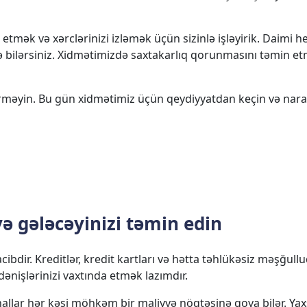
tmək və xərclərinizi izləmək üçün sizinlə işləyirik. Daimi h
bilərsiniz. Xidmətimizdə saxtakarlıq qorunmasını təmin etm
erməyin. Bu gün xidmətimiz üçün qeydiyyatdan keçin və nar
ə gələcəyinizi təmin edin
acibdir. Kreditlər, kredit kartları və hətta təhlükəsiz məşğul
nişlərinizi vaxtında etmək lazımdır.
allar hər kəsi möhkəm bir maliyyə nöqtəsinə qoya bilər. Yaxş