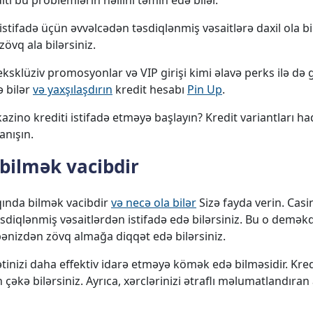
stifadə üçün əvvəlcədən təsdiqlənmiş vəsaitlərə daxil ola bi
övq ala bilərsiniz.
 eksklüziv promosyonlar və VIP girişi kimi əlavə perks ilə də 
 bilər
və yaxşılaşdırın
kredit hesabı
Pin Up
.
kazino krediti istifadə etməyə başlayın? Kredit variantları
anışın.
 bilmək vacibdir
qqında bilmək vacibdir
və necə ola bilər
Sizə fayda verin. Cas
sdiqlənmiş vəsaitlərdən istifadə edə bilərsiniz. Bu o demək
izdən zövq almağa diqqət edə bilərsiniz.
tinizi daha effektiv idarə etməyə kömək edə bilməsidir. Kredi
əkə bilərsiniz. Ayrıca, xərclərinizi ətraflı məlumatlandıran a