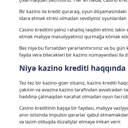
Bir kazino ilə kredit quraraq, oyun döşəməsindəki i
idarə etmək stresi olmadan sevdiyiniz oyunlardan z
Casino kreditini yalnız rahatlıq təqdim etmir, lakin
etmək maliyyə məsuliyyətinizi qurmağa kömək edə
Bəs niyə bu fürsətdən yararlanmırsınız və bu gün 
fayda verə biləcəkləri bir kazino nümayəndəsi ilə d
Niyə kazino krediti haqqında
Tez-tez bir kazino-goer olsanız, kazino krediti ha
çəkinin və əvəzinə kazino tərəfindən əvvəlcədən tə
həddinə çatmaqdan narahat olmadan oyun təcrübən
Casino kreditinin başqa bir faydası, maliyyə vəziyyə
anın istisində impulsiv qərarlar qəbul etməməkdən ç
və lazım olduqda düzəlişlər etməyə imkan verir.