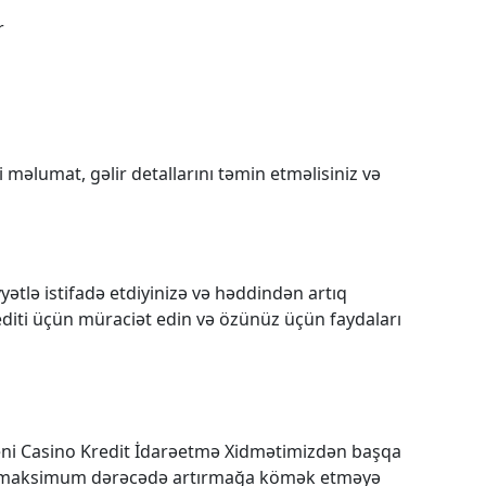
r
 məlumat, gəlir detallarını təmin etməlisiniz və
yətlə istifadə etdiyinizə və həddindən artıq
editi üçün müraciət edin və özünüz üçün faydaları
eni Casino Kredit İdarəetmə Xidmətimizdən başqa
 və maksimum dərəcədə artırmağa kömək etməyə