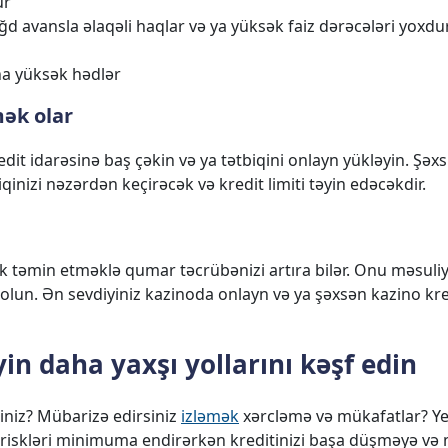
ur
ağd avansla əlaqəli haqlar və ya yüksək faiz dərəcələri yoxdu
ha yüksək hədlər
mək olar
t idarəsinə baş çəkin və ya tətbiqini onlayn yükləyin. Şəxsi
iqinizi nəzərdən keçirəcək və kredit limiti təyin edəcəkdir.
lik təmin etməklə qumar təcrübənizi artıra bilər. Onu məsuliy
olun. Ən sevdiyiniz kazinoda onlayn və ya şəxsən kazino kr
in daha yaxşı yollarını kəşf edin
iniz? Mübarizə edirsiniz
izləmək
xərcləmə və mükafatlar? Y
li riskləri minimuma endirərkən kreditinizi başa düşməyə