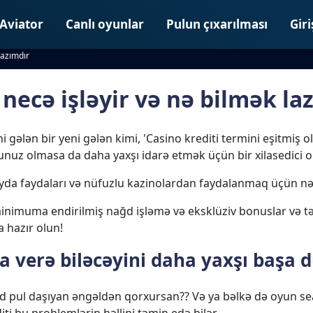
Aviator
Canlı oyunlar
Pulun çıxarılması
Giri
lazımdır
necə işləyir və nə bilmək la
ələn bir yeni gələn kimi, 'Casino krediti termini eşitmiş ola
unuz olmasa da daha yaxşı idarə etmək üçün bir xilasedici ola
ox sayda faydaları və nüfuzlu kazinolardan faydalanmaq üçün 
minimuma endirilmiş nağd işləmə və eksklüziv bonuslar və tək
 hazır olun!
da verə biləcəyini daha yaxşı başa
d pul daşıyan əngəldən qorxursan?? Və ya bəlkə də oyun se
ti bu problemlərin həllini təmin edə bilər.