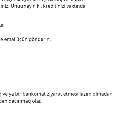
niz. Unutmayın ki, kreditinizi vaxtında
ur.
və emal üçün göndərin.
aq və ya bir bankomat ziyarət etməsi lazım olmadan
idən qaçınmaq olar.