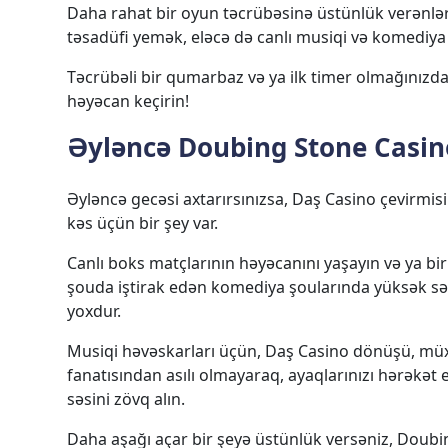
Daha rahat bir oyun təcrübəsinə üstünlük verənlər
təsadüfi yemək, eləcə də canlı musiqi və komediya ş
Təcrübəli bir qumarbaz və ya ilk timer olmağınızd
həyəcan keçirin!
Əyləncə Doubing Stone Casin
Əyləncə gecəsi axtarırsınızsa, Daş Casino çevirmis
kəs üçün bir şey var.
Canlı boks matçlarının həyəcanını yaşayın və ya bi
şouda iştirak edən komediya şoularında yüksək səsl
yoxdur.
Musiqi həvəskarları üçün, Daş Casino dönüşü, müxtəl
fanatısından asılı olmayaraq, ayaqlarınızı hərəkət 
səsini zövq alın.
Daha aşağı açar bir şeyə üstünlük versəniz, Doubing 