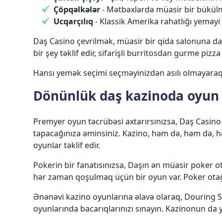
Çöpqəlkələr
- Mətbəxlərdə müasir bir bükülmə
Ucqarçılıq
- Klassik Amerika rahatlığı yeməyi 
Daş Casino çevrilmək, müasir bir qida salonuna da
bir şey təklif edir, sifarişli burritosdan gurme pizza
Hansı yemək seçimi seçməyinizdən asılı olmayaraq
Dönünlük daş kazinoda oyun
Premyer oyun təcrübəsi axtarırsınızsa, Daş Casin
tapacağınıza əminsiniz. Kazino, həm də, həm də, h
oyunlar təklif edir.
Pokerin bir fanatısınızsa, Daşın ən müasir poker o
hər zaman qoşulmaq üçün bir oyun var. Poker otağınd
Ənənəvi kazino oyunlarına əlavə olaraq, Douring Sto
oyunlarında bacarıqlarınızı sınayın. Kazinonun da 