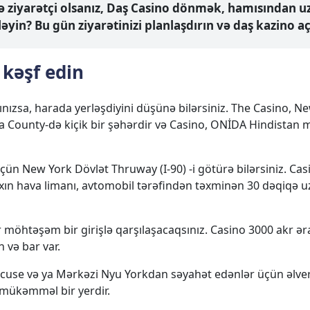
fə ziyarətçi olsanız, Daş Casino dönmək, hamısından 
əyin? Bu gün ziyarətinizi planlaşdırın və daş kazino a
kəşf edin
ınızsa, harada yerləşdiyini düşünə bilərsiniz. The Casino, 
a County-də kiçik bir şəhərdir və Casino, ONİDA Hindistan m
ün New York Dövlət Thruway (I-90) -i götürə bilərsiniz. Ca
 yaxın hava limanı, avtomobil tərəfindən təxminən 30 dəqiqə
 möhtəşəm bir girişlə qarşılaşacaqsınız. Casino 3000 akr əraz
n və bar var.
cuse və ya Mərkəzi Nyu Yorkdan səyahət edənlər üçün əlver
n mükəmməl bir yerdir.