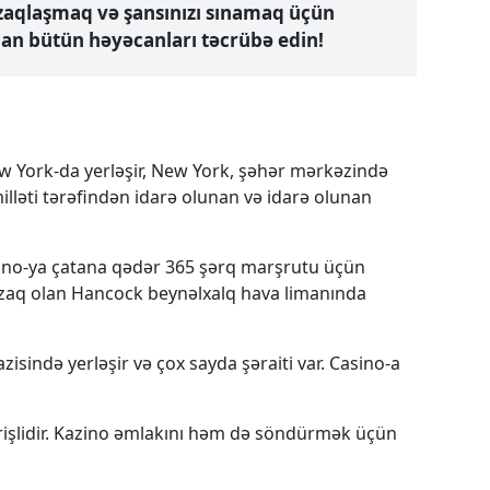
uzaqlaşmaq və şansınızı sınamaq üçün
çan bütün həyəcanları təcrübə edin!
New York-da yerləşir, New York, şəhər mərkəzində
illəti tərəfindən idarə olunan və idarə olunan
sino-ya çatana qədər 365 şərq marşrutu üçün
 uzaq olan Hancock beynəlxalq hava limanında
isində yerləşir və çox sayda şəraiti var. Casino-a
işlidir. Kazino əmlakını həm də söndürmək üçün