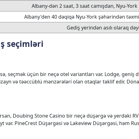
Albany-dən 2 saat, 3 saat camışdan, Nyu-York
Albany'den 40 dəqiqə Nyu-York şəhərindən təxmi
Gediş yerindən asılı olaraq dəyi
ş seçimləri
, seçmək üçün bir neçə otel variantları var. Lodge, geniş də
izayn və təəccüblü mənzərələri olan otaqlar təklif edir. Dönən
san, Doubing Stone Casino bir neçə düşərgə və yerdəki RV pa
ayt var. PineCrest Düşərgəsi və Lakeview Düşərgəsi, həm Rus