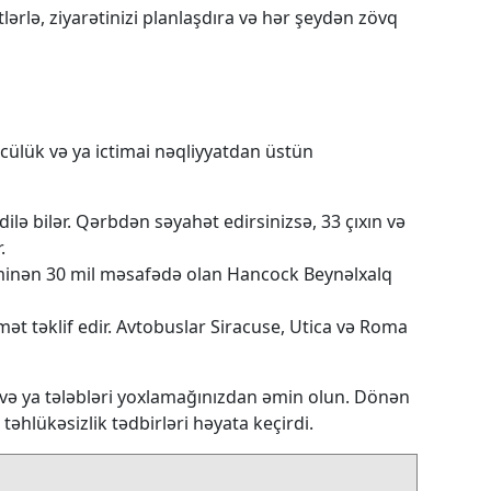
ərlə, ziyarətinizi planlaşdıra və hər şeydən zövq
cülük və ya ictimai nəqliyyatdan üstün
lə bilər. Qərbdən səyahət edirsinizsə, 33 çıxın və
.
xminən 30 mil məsafədə olan Hancock Beynəlxalq
ət təklif edir. Avtobuslar Siracuse, Utica və Roma
 və ya tələbləri yoxlamağınızdan əmin olun. Dönən
hlükəsizlik tədbirləri həyata keçirdi.