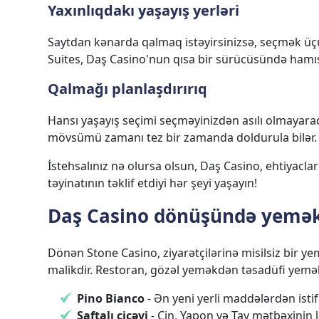
Yaxınlıqdakı yaşayış yerləri
Saytdan kənarda qalmaq istəyirsinizsə, seçmək üçün
Suites, Daş Casino'nun qısa bir sürücüsündə hamısı 
Qalmağı planlaşdırırıq
Hansı yaşayış seçimi seçməyinizdən asılı olmayara
mövsümü zamanı tez bir zamanda doldurula bilər. M
İstehsalınız nə olursa olsun, Daş Casino, ehtiyacla
təyinatının təklif etdiyi hər şeyi yaşayın!
Daş Casino dönüşündə yemək
Dönən Stone Casino, ziyarətçilərinə misilsiz bir y
malikdir. Restoran, gözəl yeməkdən təsadüfi yeməkdə
Pino Bianco
- Ən yeni yerli maddələrdən isti
Şaftalı çiçəyi
- Çin, Yapon və Tay mətbəxinin l