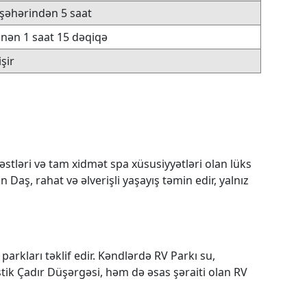
 şəhərindən 5 saat
nən 1 saat 15 dəqiqə
şir
stləri və tam xidmət spa xüsusiyyətləri olan lüks
 Daş, rahat və əlverişli yaşayış təmin edir, yalnız
rkları təklif edir. Kəndlərdə RV Parkı su,
tik Çadır Düşərgəsi, həm də əsas şəraiti olan RV