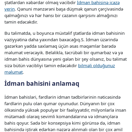
ştatlardan xəbərdar olmaq vacibdir
İdman bahisinə icazə
verin
. Qanuni mənzərəni başa düşmək qanun çərçivəsində
qalmağınızı və hər hansı bir cəzanın qarşısını almağınızı
təmin edəcəkdir.
Bu təlimatda, u boyunca müxtəlif ştatlarda idman bahisinin
vəziyyətinə daha yaxından baxacağıq.S. İdman üzərində
gəzərkən yadda saxlamaq üçün əsas məqamlar barədə
məlumat verəcəyik. Beləliklə, təcrübəli bir qumarbaz və ya
idman bahis dünyasına yeni gələn bir şey olsanız, bu təlimat
sizə bütün vacibliyi təmin edəcəkdir
bilməli olduğunuz
məlumat
.
İdman bahisini anlamaq
İdman bahisləri, fərdlərin idman tədbirlərinin nəticəsində
fərdlərin pulu olan qumar oyunudur. Dünyanın bir çox
ölkəsində yüksək populyar bir fəaliyyətdir, milyonlarla insan
mütəmadi olaraq sevimli komandalarına və idmançılara
bahis qoyur. Sadə bir konsepsiya kimi görünsə də, idman
bahisində iştirak edərkən nəzərə alınmalı olan bir çox amil