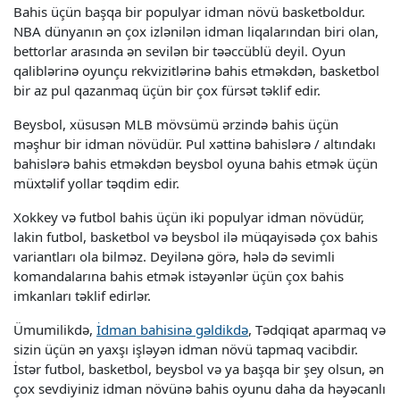
Bahis üçün başqa bir populyar idman növü basketboldur.
NBA dünyanın ən çox izlənilən idman liqalarından biri olan,
bettorlar arasında ən sevilən bir təəccüblü deyil. Oyun
qaliblərinə oyunçu rekvizitlərinə bahis etməkdən, basketbol
bir az pul qazanmaq üçün bir çox fürsət təklif edir.
Beysbol, xüsusən MLB mövsümü ərzində bahis üçün
məşhur bir idman növüdür. Pul xəttinə bahislərə / altındakı
bahislərə bahis etməkdən beysbol oyuna bahis etmək üçün
müxtəlif yollar təqdim edir.
Xokkey və futbol bahis üçün iki populyar idman növüdür,
lakin futbol, basketbol və beysbol ilə müqayisədə çox bahis
variantları ola bilməz. Deyilənə görə, hələ də sevimli
komandalarına bahis etmək istəyənlər üçün çox bahis
imkanları təklif edirlər.
Ümumilikdə,
İdman bahisinə gəldikdə
, Tədqiqat aparmaq və
sizin üçün ən yaxşı işləyən idman növü tapmaq vacibdir.
İstər futbol, basketbol, beysbol və ya başqa bir şey olsun, ən
çox sevdiyiniz idman növünə bahis oyunu daha da həyəcanlı