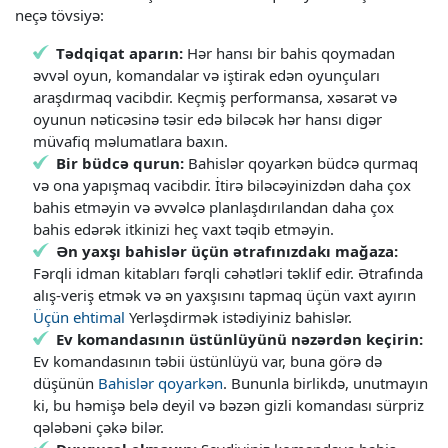
neçə tövsiyə:
Tədqiqat aparın:
Hər hansı bir bahis qoymadan
əvvəl oyun, komandalar və iştirak edən oyunçuları
araşdırmaq vacibdir. Keçmiş performansa, xəsarət və
oyunun nəticəsinə təsir edə biləcək hər hansı digər
müvafiq məlumatlara baxın.
Bir büdcə qurun:
Bahislər qoyarkən büdcə qurmaq
və ona yapışmaq vacibdir. İtirə biləcəyinizdən daha çox
bahis etməyin və əvvəlcə planlaşdırılandan daha çox
bahis edərək itkinizi heç vaxt təqib etməyin.
Ən yaxşı bahislər üçün ətrafınızdakı mağaza:
Fərqli idman kitabları fərqli cəhətləri təklif edir. Ətrafında
alış-veriş etmək və ən yaxşısını tapmaq üçün vaxt ayırın
Üçün ehtimal
Yerləşdirmək istədiyiniz bahislər.
Ev komandasının üstünlüyünü nəzərdən keçirin:
Ev komandasının təbii üstünlüyü var, buna görə də
düşünün
Bahislər qoyarkən
. Bununla birlikdə, unutmayın
ki, bu həmişə belə deyil və bəzən gizli komandası sürpriz
qələbəni çəkə bilər.