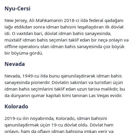
Nyu-Cersi
New Jersey, Ali Məhkəmənin 2018-ci ildə federal qadağanı
ləğv etdikdən sonra idman bahisini leqallaşdıran ilk dövlət
idi. O vaxtdan bəri, dövlət idman bahis sənayesində,
müxtəlif idman bahis seçimləri təklif edən bir neçə onlayn və
offline operatoru olan idman bahis sənayesində çox böyük
bir böyümə gördü.
Nevada
Nevada, 1949-cu ildə bunu qanuniləşdirərək idman bahis
sənayesində pionerdir. Dövlətin sakinləri və turistləri üçün
idman bahis seçimlərini təklif edən uzun tarixə malikdir, bu
da dünyanın qumar kapitalı kimi tanınan Las Veqas evidir.
Kolorado
2019-cu ilin noyabrında, Kolorado, idman bahisini
qanuniləşdirmək üçün 19-cu dövlət oldu. Dövlət həm
onlayn, həm də oflayn idman bahisinə imkan verir və