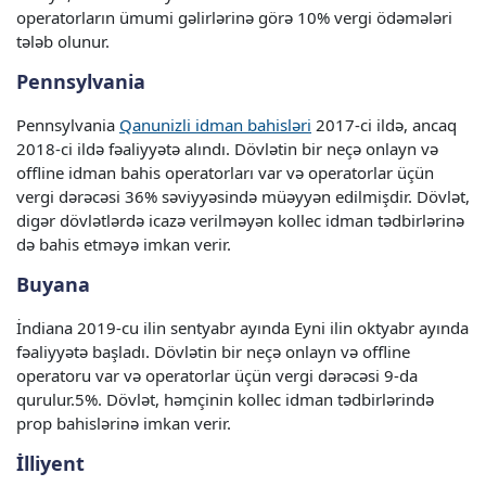
operatorların ümumi gəlirlərinə görə 10% vergi ödəmələri
tələb olunur.
Pennsylvania
Pennsylvania
Qanunizli idman bahisləri
2017-ci ildə, ancaq
2018-ci ildə fəaliyyətə alındı. Dövlətin bir neçə onlayn və
offline idman bahis operatorları var və operatorlar üçün
vergi dərəcəsi 36% səviyyəsində müəyyən edilmişdir. Dövlət,
digər dövlətlərdə icazə verilməyən kollec idman tədbirlərinə
də bahis etməyə imkan verir.
Buyana
İndiana 2019-cu ilin sentyabr ayında Eyni ilin oktyabr ayında
fəaliyyətə başladı. Dövlətin bir neçə onlayn və offline
operatoru var və operatorlar üçün vergi dərəcəsi 9-da
qurulur.5%. Dövlət, həmçinin kollec idman tədbirlərində
prop bahislərinə imkan verir.
İlliyent