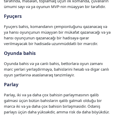
tərəfində, məsələn, toplamaq üçün ilk komanda, çuvalların
ümumi sayı və ya oyunun MVP-nin müəyyən bir tərəfidir.
Fyuçers
Fyuçers bahis, komandanın çempionluğunu qazanacaq və
ya hansı oyunçunun müəyyən bir mükafat qazanacağı və ya
hansı oyunçunun qazanacağı bir hadisəyə qərar
verilməyəcək bir hadisədə uzunmüddətli bir mərcdir.
Oyunda bahis
Oyunda bahis və ya canlı bahis, bettorlara oyun zamanı
mərc yerləri yerləşdirməyə, bahislərini hesab və digər canlı
oyun şərtlərinə əsaslanaraq tənzimləyir.
Parlay
Parlay, iki və ya daha çox bahisin parlaymasının qalib
gəlməsi üçün bütün bahislərin qalib gəlməli olduğu bir
mərcə iki və ya daha çox bahisin birləşməsidir. Ödəniş
parlays üçün daha yüksəkdir, amma risk də daha böyükdür.