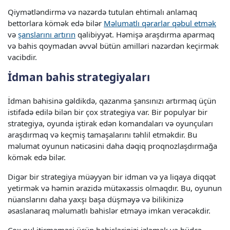
Qiymətləndirmə və nəzərdə tutulan ehtimalı anlamaq
bettorlara kömək edə bilər
Məlumatlı qərarlar qəbul etmək
və
şanslarını artırın
qalibiyyət. Həmişə araşdırma aparmaq
və bahis qoymadan əvvəl bütün amilləri nəzərdən keçirmək
vacibdir.
İdman bahis strategiyaları
İdman bahisinə gəldikdə, qazanma şansınızı artırmaq üçün
istifadə edilə bilən bir çox strategiya var. Bir populyar bir
strategiya, oyunda iştirak edən komandaları və oyunçuları
araşdırmaq və keçmiş tamaşalarını təhlil etməkdir. Bu
məlumat oyunun nəticəsini daha dəqiq proqnozlaşdırmağa
kömək edə bilər.
Digər bir strategiya müəyyən bir idman və ya liqaya diqqət
yetirmək və həmin ərazidə mütəxəssis olmaqdır. Bu, oyunun
nüanslarını daha yaxşı başa düşməyə və bilikinizə
əsaslanaraq məlumatlı bahislər etməyə imkan verəcəkdir.
Çox pul itirməməsi üçün bahislərinizi izləmək və büdcə