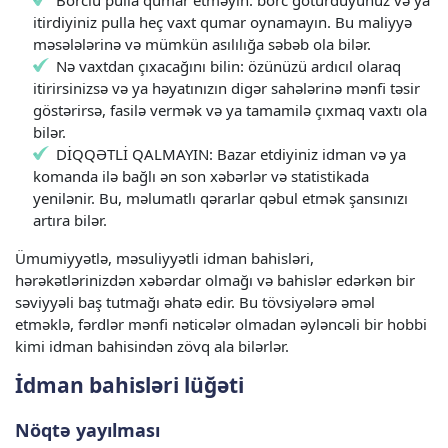
itirdiyiniz pulla heç vaxt qumar oynamayın. Bu maliyyə
məsələlərinə və mümkün asılılığa səbəb ola bilər.
Nə vaxtdan çıxacağını bilin: özünüzü ardıcıl olaraq
itirirsinizsə və ya həyatınızın digər sahələrinə mənfi təsir
göstərirsə, fasilə vermək və ya tamamilə çıxmaq vaxtı ola
bilər.
DİQQƏTLİ QALMAYIN: Bazar etdiyiniz idman və ya
komanda ilə bağlı ən son xəbərlər və statistikada
yenilənir. Bu, məlumatlı qərarlar qəbul etmək şansınızı
artıra bilər.
Ümumiyyətlə, məsuliyyətli idman bahisləri,
hərəkətlərinizdən xəbərdar olmağı və bahislər edərkən bir
səviyyəli baş tutmağı əhatə edir. Bu tövsiyələrə əməl
etməklə, fərdlər mənfi nəticələr olmadan əyləncəli bir hobbi
kimi idman bahisindən zövq ala bilərlər.
İdman bahisləri lüğəti
Nöqtə yayılması