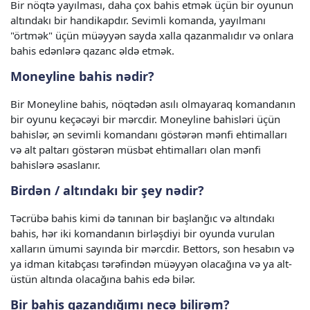
Bir nöqtə yayılması, daha çox bahis etmək üçün bir oyunun
altındakı bir handikapdır. Sevimli komanda, yayılmanı
"örtmək" üçün müəyyən sayda xalla qazanmalıdır və onlara
bahis edənlərə qazanc əldə etmək.
Moneyline bahis nədir?
Bir Moneyline bahis, nöqtədən asılı olmayaraq komandanın
bir oyunu keçəcəyi bir mərcdir. Moneyline bahisləri üçün
bahislər, ən sevimli komandanı göstərən mənfi ehtimalları
və alt paltarı göstərən müsbət ehtimalları olan mənfi
bahislərə əsaslanır.
Birdən / altındakı bir şey nədir?
Təcrübə bahis kimi də tanınan bir başlanğıc və altındakı
bahis, hər iki komandanın birləşdiyi bir oyunda vurulan
xalların ümumi sayında bir mərcdir. Bettors, son hesabın və
ya idman kitabçası tərəfindən müəyyən olacağına və ya alt-
üstün altında olacağına bahis edə bilər.
Bir bahis qazandığımı necə bilirəm?