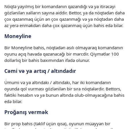
Nöqtə yayılmış bir komandanın qazandığı və ya itirəcəyi
gözlənilən xalların sayına aiddir. Bettor, ya da nöqtədən daha
çox qazanmaq üçün ən çox qazanmağı və ya nöqtədən daha
az yerə enməkdən daha çox qazanmaq üçün bahis edə bilər.
Moneyline
Bir Moneyline bahis, nöqtədən asılı olmayaraq komandanın
oyunu açıq havada qazanacağı bir mərcdir. Qiymətlər 100
dollarlıq bir bahis baxımından ifadə olunur.
Cəmi və ya artıq / altındadır
Ümumi və ya altındakı / altındakı, hər iki komandanın
oyunda qol vurması gözlənilən bir sıra nöqtələrdir. Bettors,
faktiki hesabın və ya bunun altında olub-olmayacağına bahis
edə bilər.
Proğanış vermək
Bir prop bahis (təklif üçün qısa), oyunun müəyyən bir