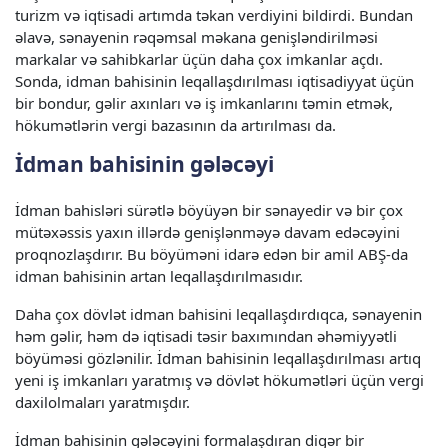
turizm və iqtisadi artımda təkan verdiyini bildirdi. Bundan
əlavə, sənayenin rəqəmsal məkana genişləndirilməsi
markalar və sahibkarlar üçün daha çox imkanlar açdı.
Sonda, idman bahisinin leqallaşdırılması iqtisadiyyat üçün
bir bondur, gəlir axınları və iş imkanlarını təmin etmək,
hökumətlərin vergi bazasının da artırılması da.
İdman bahisinin gələcəyi
İdman bahisləri sürətlə böyüyən bir sənayedir və bir çox
mütəxəssis yaxın illərdə genişlənməyə davam edəcəyini
proqnozlaşdırır. Bu böyüməni idarə edən bir amil ABŞ-da
idman bahisinin artan leqallaşdırılmasıdır.
Daha çox dövlət idman bahisini leqallaşdırdıqca, sənayenin
həm gəlir, həm də iqtisadi təsir baxımından əhəmiyyətli
böyüməsi gözlənilir. İdman bahisinin leqallaşdırılması artıq
yeni iş imkanları yaratmış və dövlət hökumətləri üçün vergi
daxilolmaları yaratmışdır.
İdman bahisinin gələcəyini formalaşdıran digər bir