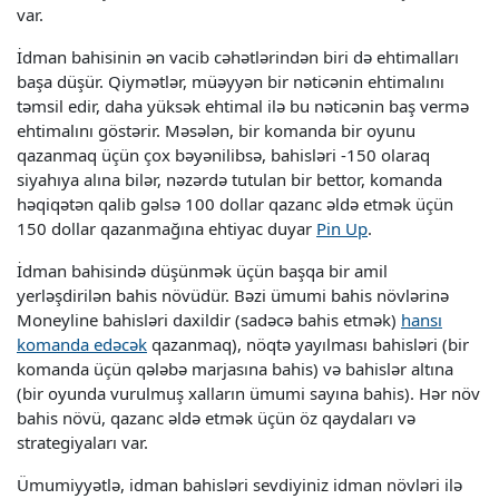
var.
İdman bahisinin ən vacib cəhətlərindən biri də ehtimalları
başa düşür. Qiymətlər, müəyyən bir nəticənin ehtimalını
təmsil edir, daha yüksək ehtimal ilə bu nəticənin baş vermə
ehtimalını göstərir. Məsələn, bir komanda bir oyunu
qazanmaq üçün çox bəyənilibsə, bahisləri -150 olaraq
siyahıya alına bilər, nəzərdə tutulan bir bettor, komanda
həqiqətən qalib gəlsə 100 dollar qazanc əldə etmək üçün
150 dollar qazanmağına ehtiyac duyar
Pin Up
.
İdman bahisində düşünmək üçün başqa bir amil
yerləşdirilən bahis növüdür. Bəzi ümumi bahis növlərinə
Moneyline bahisləri daxildir (sadəcə bahis etmək)
hansı
komanda edəcək
qazanmaq), nöqtə yayılması bahisləri (bir
komanda üçün qələbə marjasına bahis) və bahislər altına
(bir oyunda vurulmuş xalların ümumi sayına bahis). Hər növ
bahis növü, qazanc əldə etmək üçün öz qaydaları və
strategiyaları var.
Ümumiyyətlə, idman bahisləri sevdiyiniz idman növləri ilə