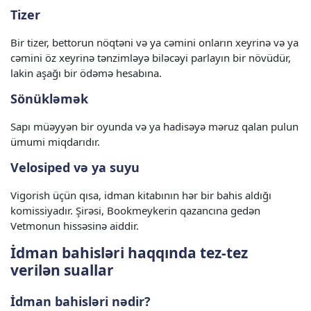
Tizer
Bir tizer, bettorun nöqtəni və ya cəmini onların xeyrinə və ya
cəmini öz xeyrinə tənzimləyə biləcəyi parlayın bir növüdür,
lakin aşağı bir ödəmə hesabına.
Sönükləmək
Sapı müəyyən bir oyunda və ya hadisəyə məruz qalan pulun
ümumi miqdarıdır.
Velosiped və ya suyu
Vigorish üçün qısa, idman kitabının hər bir bahis aldığı
komissiyadır. Şirəsi, Bookmeykerin qazancına gedən
Vetmonun hissəsinə aiddir.
İdman bahisləri haqqında tez-tez
verilən suallar
İdman bahisləri nədir?