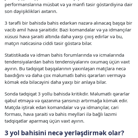
performanslarına müsbət və ya mənfi təsir göstərdiyinə dair
son dəyişiklikləri axtarın.
3 tərəfli bir bahisdə bahis edərkən nəzərə alınacaq başqa bir
vacib amil hava şəraitidir. Bəzi komandalar və ya idmançılar
xüsusi hava şəraiti altında daha yaxşı çıxış edirlər və bu,
matçın nəticəsinə ciddi təsir göstərə bilər.
Statistikada və idman bahis forumlarında və icmalarında
tendensiyalardan bahis tendensiyalarını oxumaq üçün vaxt
ayırın. Bu tədqiqat başqalarının yaxınlaşan matçlara necə
baxdığını və daha çox məlumatlı bahis qərarları verməyə
kömək edə biləcəyini daha yaxşı bir anlaya bilər.
Sonda tədqiqat 3 yollu bahisdə kritikdir. Məlumatlı qərarlar
qəbul etməyə və qazanma şansınızı artırmağa kömək edir.
Matçda iştirak edən komandalar və ya idmançılar, cari
forması, hava şəraiti və bahis meylləri ilə bağlı lazımi
tədqiqatlar aparmaq üçün vaxt ayırın.
3 yol bahisini necə yerləşdirmək olar?