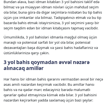
Bundan əlavə, bəzi idman kitabları 3 yol bahisini təklif edə
bilməz və ya müəyyən idman növləri üçün məhdud seçim
ola bilər, buna görə də digər seçimlərə nisbətən bu tip bahis
üçün çox imkanlar ola bilməz. Tədqiqatınızı etmək və bu tip
bazarda bahis etmək istəyirsinizsə, 3 yol seçimini yaxşı bir
seçim təqdim edən bir idman kitabçasını tapmaq vacibdir.
Ümumilikdə, 3 yol bahisləri idmanla məşğul olmaq üçün
maraqlı və potensial sərfəli bir yol ola bilər, potensial
dezavantajları başa düşmək və şəxsi bahis hədəfləriniz və
üstünlüklərinizə qarşı çəkin.
3 yol bahis qoymadan əvvəl nəzərə
alınacaq amillər
Hər hansı bir idman bahis qərarını verməzdən əvvəl bir neçə
əsas amili nəzərdən keçirmək vacibdir. Bu amillər hansı
bahis və nə qədər mərc edəcəyiniz barədə məlumatlı
qərarlar qəbul etməyinizə kömək edə bilər. 3 yol bahisini
nəzərdən keçirərkən yadda saxlamaq üçün bəzi şeylər: