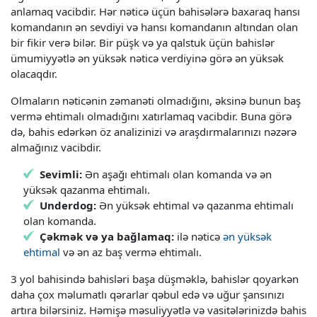
anlamaq vacibdir. Hər nəticə üçün bahisələrə baxaraq hansı
komandanın ən sevdiyi və hansı komandanın altından olan
bir fikir verə bilər. Bir püşk və ya qalstuk üçün bahislər
ümumiyyətlə ən yüksək nəticə verdiyinə görə ən yüksək
olacaqdır.
Olmaların nəticənin zəmanəti olmadığını, əksinə bunun baş
vermə ehtimalı olmadığını xatırlamaq vacibdir. Buna görə
də, bahis edərkən öz analizinizi və araşdırmalarınızı nəzərə
almağınız vacibdir.
Sevimli:
Ən aşağı ehtimalı olan komanda və ən
yüksək qazanma ehtimalı.
Underdog:
Ən yüksək ehtimal və qazanma ehtimalı
olan komanda.
Çəkmək və ya bağlamaq:
ilə nəticə
ən yüksək
ehtimal
və ən az baş vermə ehtimalı.
3 yol bahisində bahisləri başa düşməklə, bahislər qoyarkən
daha çox məlumatlı qərarlar qəbul edə və uğur şansınızı
artıra bilərsiniz. Həmişə məsuliyyətlə və vasitələrinizdə bahis