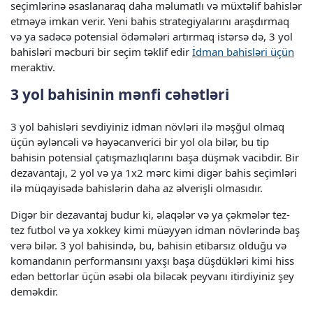
seçimlərinə əsaslanaraq daha məlumatlı və müxtəlif bahislər
etməyə imkan verir. Yeni bahis strategiyalarını araşdırmaq
və ya sadəcə potensial ödəmələri artırmaq istərsə də, 3 yol
bahisləri məcburi bir seçim təklif edir
İdman bahisləri üçün
meraktiv.
3 yol bahisinin mənfi cəhətləri
3 yol bahisləri sevdiyiniz idman növləri ilə məşğul olmaq
üçün əyləncəli və həyəcanverici bir yol ola bilər, bu tip
bahisin potensial çatışmazlıqlarını başa düşmək vacibdir. Bir
dezavantajı, 2 yol və ya 1x2 mərc kimi digər bahis seçimləri
ilə müqayisədə bahislərin daha az əlverişli olmasıdır.
Digər bir dezavantaj budur ki, əlaqələr və ya çəkmələr tez-
tez futbol və ya xokkey kimi müəyyən idman növlərində baş
verə bilər. 3 yol bahisində, bu, bahisin etibarsız olduğu və
komandanın performansını yaxşı başa düşdükləri kimi hiss
edən bettorlar üçün əsəbi ola biləcək peyvanı itirdiyiniz şey
deməkdir.