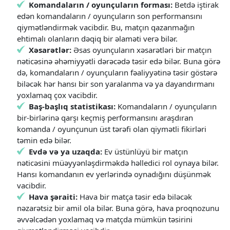
Komandaların / oyunçuların forması:
Betdə iştirak
edən komandaların / oyunçuların son performansını
qiymətləndirmək vacibdir. Bu, matçın qazanmağın
ehtimalı olanların dəqiq bir əlaməti verə bilər.
Xəsarətlər:
Əsas oyunçuların xəsarətləri bir matçın
nəticəsinə əhəmiyyətli dərəcədə təsir edə bilər. Buna görə
də, komandaların / oyunçuların fəaliyyətinə təsir göstərə
biləcək hər hansı bir son yaralanma və ya dayandırmanı
yoxlamaq çox vacibdir.
Baş-başlıq statistikası:
Komandaların / oyunçuların
bir-birlərinə qarşı keçmiş performansını araşdıran
komanda / oyunçunun üst tərəfi olan qiymətli fikirləri
təmin edə bilər.
Evdə və ya uzaqda:
Ev üstünlüyü bir matçın
nəticəsini müəyyənləşdirməkdə həlledici rol oynaya bilər.
Hansı komandanın ev yerlərində oynadığını düşünmək
vacibdir.
Hava şəraiti:
Hava bir matça təsir edə biləcək
nəzarətsiz bir amil ola bilər. Buna görə, hava proqnozunu
əvvəlcədən yoxlamaq və matçda mümkün təsirini