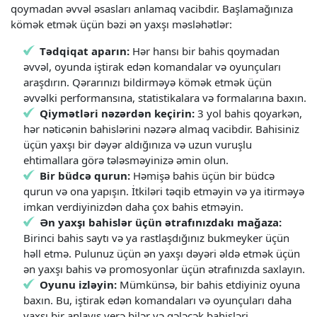
qoymadan əvvəl əsasları anlamaq vacibdir. Başlamağınıza
kömək etmək üçün bəzi ən yaxşı məsləhətlər:
Tədqiqat aparın:
Hər hansı bir bahis qoymadan
əvvəl, oyunda iştirak edən komandalar və oyunçuları
araşdırın. Qərarınızı bildirməyə kömək etmək üçün
əvvəlki performansına, statistikalara və formalarına baxın.
Qiymətləri nəzərdən keçirin:
3 yol bahis qoyarkən,
hər nəticənin bahislərini nəzərə almaq vacibdir. Bahisiniz
üçün yaxşı bir dəyər aldığınıza və uzun vuruşlu
ehtimallara görə tələsməyinizə əmin olun.
Bir büdcə qurun:
Həmişə bahis üçün bir büdcə
qurun və ona yapışın. İtkiləri təqib etməyin və ya itirməyə
imkan verdiyinizdən daha çox bahis etməyin.
Ən yaxşı bahislər üçün ətrafınızdakı mağaza:
Birinci bahis saytı və ya rastlaşdığınız bukmeyker üçün
həll etmə. Pulunuz üçün ən yaxşı dəyəri əldə etmək üçün
ən yaxşı bahis və promosyonlar üçün ətrafınızda saxlayın.
Oyunu izləyin:
Mümkünsə, bir bahis etdiyiniz oyuna
baxın. Bu, iştirak edən komandaları və oyunçuları daha
yaxşı bir anlayış verə bilər və gələcək bahisləri