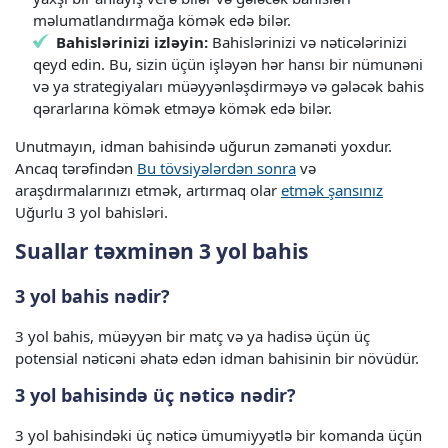
məlumatlandırmağa kömək edə bilər.
Bahislərinizi izləyin:
Bahislərinizi və nəticələrinizi
qeyd edin. Bu, sizin üçün işləyən hər hansı bir nümunəni
və ya strategiyaları müəyyənləşdirməyə və gələcək bahis
qərarlarına kömək etməyə kömək edə bilər.
Unutmayın, idman bahisində uğurun zəmanəti yoxdur.
Ancaq tərəfindən
Bu tövsiyələrdən sonra
və
araşdırmalarınızı etmək, artırmaq olar
etmək şansınız
Uğurlu 3 yol bahisləri.
Suallar təxminən 3 yol bahis
3 yol bahis nədir?
3 yol bahis, müəyyən bir matç və ya hadisə üçün üç
potensial nəticəni əhatə edən idman bahisinin bir növüdür.
3 yol bahisində üç nəticə nədir?
3 yol bahisindəki üç nəticə ümumiyyətlə bir komanda üçün