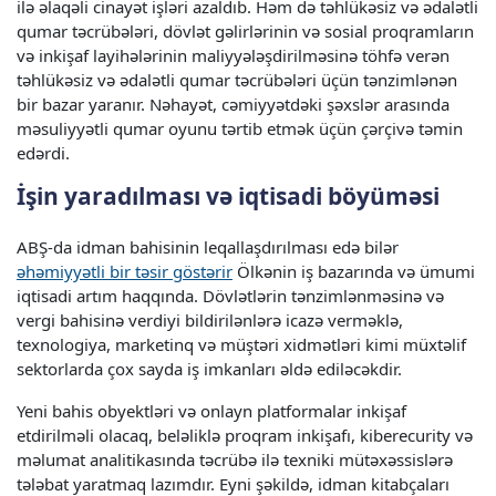
ilə əlaqəli cinayət işləri azaldıb. Həm də təhlükəsiz və ədalətli
qumar təcrübələri, dövlət gəlirlərinin və sosial proqramların
və inkişaf layihələrinin maliyyələşdirilməsinə töhfə verən
təhlükəsiz və ədalətli qumar təcrübələri üçün tənzimlənən
bir bazar yaranır. Nəhayət, cəmiyyətdəki şəxslər arasında
məsuliyyətli qumar oyunu tərtib etmək üçün çərçivə təmin
edərdi.
İşin yaradılması və iqtisadi böyüməsi
ABŞ-da idman bahisinin leqallaşdırılması edə bilər
əhəmiyyətli bir təsir göstərir
Ölkənin iş bazarında və ümumi
iqtisadi artım haqqında. Dövlətlərin tənzimlənməsinə və
vergi bahisinə verdiyi bildirilənlərə icazə verməklə,
texnologiya, marketinq və müştəri xidmətləri kimi müxtəlif
sektorlarda çox sayda iş imkanları əldə ediləcəkdir.
Yeni bahis obyektləri və onlayn platformalar inkişaf
etdirilməli olacaq, beləliklə proqram inkişafı, kiberecurity və
məlumat analitikasında təcrübə ilə texniki mütəxəssislərə
tələbat yaratmaq lazımdır. Eyni şəkildə, idman kitabçaları