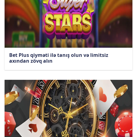
Bet Plus qiyməti ilə tanış olun və limitsiz
axından zövq alın