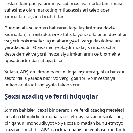
reklam kampaniyalarının yaradılması və marka tanınması
sahəsində olan marketinq mütəxəssisləri tələb edən
xidmətləri təşviq etməlidirlər.
Bundan əlavə, idman bahisinin leqallaşdırılması dövlət
xidmətləri, infrastruktura və təhsilə yönəldilə bilən dövlətlər
və yerli hökumətlər üçün əhəmiyyətli vergi daxilolmaları
yaradacaqdır. Əlavə maliyyələşdirmə kiçik müəssisələri
dəstəkləmək və yeni investisiya imkanlarını cəlb etməklə
iqtisadi artımdan atlaya bilər.
Xülasə, ABŞ-da idman bahisini leqallaşdıraraq, ölkə bir çox
sektorda iş yarada bilər və vergi gəlirləri və investisiya
imkanları ilə iqtisadiyyata təkan verir.
Şəxsi azadlıq və fərdi hüquqlar
İdman bahisləri şəxsi bir qərardır və fərdi azadlıq məsələsi
hesab edilməlidir. İdmana bahis etməyi sevən insanlar heç
bir qanuni məhdudiyyət və ya cəza olmadan bunu etməyə
icazə verilməlidir. ABŞ-da idman bahisini leqallaşdıran fərdi