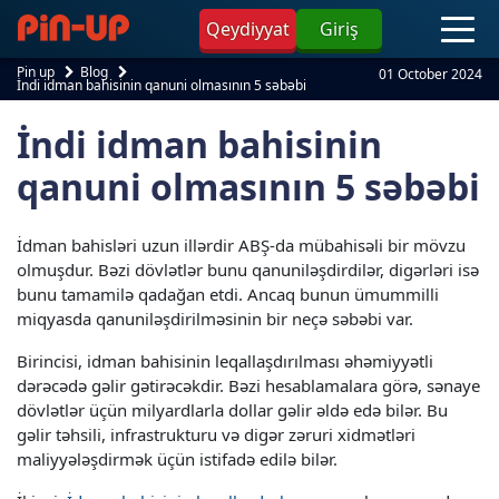
Qeydiyyat
Giriş
Pin up
Blog
01 October 2024
İndi idman bahisinin qanuni olmasının 5 səbəbi
İndi idman bahisinin
qanuni olmasının 5 səbəbi
İdman bahisləri uzun illərdir ABŞ-da mübahisəli bir mövzu
olmuşdur. Bəzi dövlətlər bunu qanuniləşdirdilər, digərləri isə
bunu tamamilə qadağan etdi. Ancaq bunun ümummilli
miqyasda qanuniləşdirilməsinin bir neçə səbəbi var.
Birincisi, idman bahisinin leqallaşdırılması əhəmiyyətli
dərəcədə gəlir gətirəcəkdir. Bəzi hesablamalara görə, sənaye
dövlətlər üçün milyardlarla dollar gəlir əldə edə bilər. Bu
gəlir təhsili, infrastrukturu və digər zəruri xidmətləri
maliyyələşdirmək üçün istifadə edilə bilər.