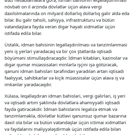
növbəti on il ərzində dövlətlər üçün əlavə vergi
daxilolmalarında on milyard dollarlıq dollarlıq gəlir əldə edə
bilər. Bu gəlir təhsili, səhiyyə, infrastrukturu və bütün
vətəndaşlara fayda verən digər həyati xidmətlər üçün
istifadə edilə bilər.
Üstəlik, idman bahisinin legallaşdırılması və tənzimlənməsi
yeni iş yerləri yaradacaq və bir çox ştatlarda iqtisadi
böyüməni stimullaşdıracaqdır. İdman kitabları, kazinolar və
digər qumar müəssisələri minlərlə işçini işə götürəcək,
qanuni idman bahisləri tərəfindən yaradılan artan iqtisadi
fəaliyyət, sahibkarlar və kiçik müəssisələr üçün əlavə iş və
imkanlar yaradacaqdır.
Xülasə, leqallaşdıran idman bahisləri, vergi gəlirləri, iş yeri
və iqtisadi artım şəklində dövlətlərə əhəmiyyətli iqtisadi
fayda gətirəcəkdir. İdman bahislərini legalizə etmək və
tənzimləməklə, dövlətlər kütləvi qanunsuz qumar bazarına
daxil ola bilər və bütün vətəndaşlar üçün ictimai xidmətləri
və faydalarını maliyyələşdirmək üçün istifadə edilə bilən