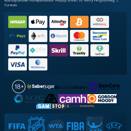
Azərbaycandakı nümayəndəsidir. Hüquqi ünvan: Dr. Henry Fergusonveg, 1,
Curacao.