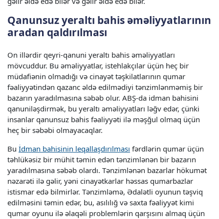
gəlir əldə edə bilər və gəlir əldə edə bilər.
Qanunsuz yeraltı bahis əməliyyatlarının
aradan qaldırılması
On illərdir qeyri-qanuni yeraltı bahis əməliyyatları
mövcuddur. Bu əməliyyatlar, istehlakçılar üçün heç bir
müdafiənin olmadığı və cinayət təşkilatlarının qumar
fəaliyyətindən qazanc əldə edilmədiyi tənzimlənməmiş bir
bazarın yaradılmasına səbəb olur. ABŞ-da idman bahisini
qanuniləşdirmək, bu yeraltı əməliyyatları ləğv edər, çünki
insanlar qanunsuz bahis fəaliyyəti ilə məşğul olmaq üçün
heç bir səbəbi olmayacaqlar.
Bu
İdman bahisinin leqallaşdırılması
fərdlərin qumar üçün
təhlükəsiz bir mühit təmin edən tənzimlənən bir bazarın
yaradılmasına səbəb olardı. Tənzimlənən bazarlar hökumət
nəzarəti ilə gəlir, yəni cinayətkarlar həssas qumarbazlar
istismar edə bilmirlər. Tənzimləmə, Ədalətli oyunun təşviq
edilməsini təmin edər, bu, asılılığ və saxta fəaliyyət kimi
qumar oyunu ilə əlaqəli problemlərin qarşısını almaq üçün