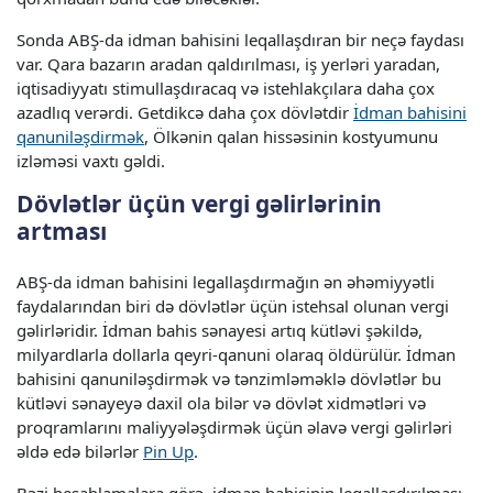
Sonda ABŞ-da idman bahisini leqallaşdıran bir neçə faydası
var. Qara bazarın aradan qaldırılması, iş yerləri yaradan,
iqtisadiyyatı stimullaşdıracaq və istehlakçılara daha çox
azadlıq verərdi. Getdikcə daha çox dövlətdir
İdman bahisini
qanuniləşdirmək
, Ölkənin qalan hissəsinin kostyumunu
izləməsi vaxtı gəldi.
Dövlətlər üçün vergi gəlirlərinin
artması
ABŞ-da idman bahisini legallaşdırmağın ən əhəmiyyətli
faydalarından biri də dövlətlər üçün istehsal olunan vergi
gəlirləridir. İdman bahis sənayesi artıq kütləvi şəkildə,
milyardlarla dollarla qeyri-qanuni olaraq öldürülür. İdman
bahisini qanuniləşdirmək və tənzimləməklə dövlətlər bu
kütləvi sənayeyə daxil ola bilər və dövlət xidmətləri və
proqramlarını maliyyələşdirmək üçün əlavə vergi gəlirləri
əldə edə bilərlər
Pin Up
.
Bəzi hesablamalara görə, idman bahisinin leqallaşdırılması