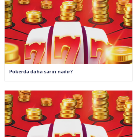
Pokerdə daha sərin nədir?