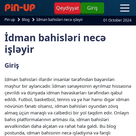
Qeydiyyat
Giriş
Pin up
Blog
İdman bahisləri necə işləyir
01 October 2024
İdman bahisləri necə
işləyir
Giriş
İdman bahisləri illərdir insanlar tərəfindən bəyənilən
məşhur bir əyləncədir. İdman sənayesinin ayrılmaz hissəsinə
çevrildi və dünyada idman həvəskarları tərəfindən qəbul
edildi. Futbol, basketbol, tennis və ya hər hansı digər idman
növünün fanatı olsanız, idman bahisləri oyundan zövq
almaq üçün maraqlı və cəlbedici bir yol təqdim edir. Onlayn
bahis platformalarının artması ilə, idman bahisləri
əvvəlkindən daha əlçatan və rahat hala gəldi. Bu blog
postunda, idman bahisinin necə işlədiyinə və fərqli