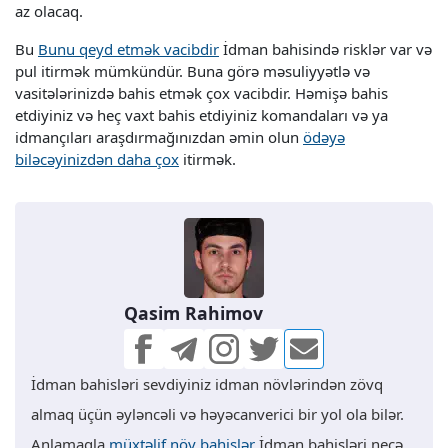
az olacaq.
Bu
Bunu qeyd etmək vacibdir
İdman bahisində risklər var və
pul itirmək mümkündür. Buna görə məsuliyyətlə və
vasitələrinizdə bahis etmək çox vacibdir. Həmişə bahis
etdiyiniz və heç vaxt bahis etdiyiniz komandaları və ya
idmançıları araşdırmağınızdan əmin olun
ödəyə
biləcəyinizdən daha çox
itirmək.
Qasim Rahimov
İdman bahisləri sevdiyiniz idman növlərindən zövq
almaq üçün əyləncəli və həyəcanverici bir yol ola bilər.
Anlamaqla
müxtəlif növ bahislər
İdman bahisləri necə