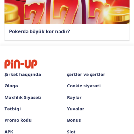
Pokerdə böyük kor nədir?
Şirkət haqqında
şərtlər və şərtlər
Əlaqə
Cookie siyasəti
Məxfilik Siyasəti
Rəylər
Tətbiqi
Yuvalar
Promo kodu
Bonus
APK
Slot