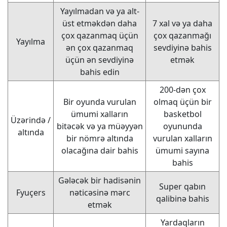
Yayılmadan və ya alt-
üst etməkdən daha
7 xal və ya daha
çox qazanmaq üçün
çox qazanmağı
Yayılma
ən çox qazanmaq
sevdiyinə bahis
üçün ən sevdiyinə
etmək
bahis edin
200-dən çox
Bir oyunda vurulan
olmaq üçün bir
ümumi xalların
basketbol
Üzərində /
bitəcək və ya müəyyən
oyununda
altında
bir nömrə altında
vurulan xalların
olacağına dair bahis
ümumi sayına
bahis
Gələcək bir hadisənin
Super qabın
Fyuçers
nəticəsinə mərc
qalibinə bahis
etmək
Yardaqların