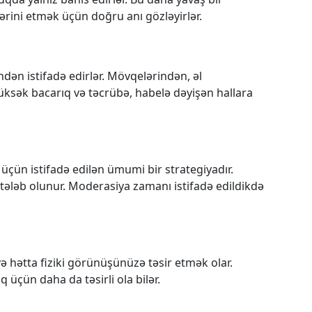
lərini etmək üçün doğru anı gözləyirlər.
ndən istifadə edirlər. Mövqelərindən, əl
yüksək bacarıq və təcrübə, habelə dəyişən hallara
üçün istifadə edilən ümumi bir strategiyadır.
tələb olunur. Moderasiya zamanı istifadə edildikdə
 hətta fiziki görünüşünüzə təsir etmək olar.
üçün daha da təsirli ola bilər.