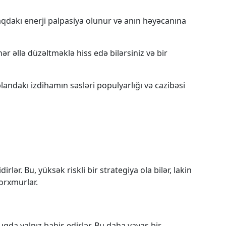
taqdakı enerji palpasiya olunur və anın həyəcanına
r əllə düzəltməklə hiss edə bilərsiniz və bir
landakı izdihamın səsləri populyarlığı və cazibəsi
lər. Bu, yüksək riskli bir strategiya ola bilər, lakin
orxmurlar.
uqda yalnız bahis edirlər. Bu daha yavaş bir