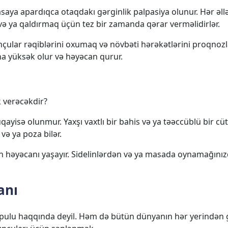
ya apardıqca otaqdakı gərginlik palpasiya olunur. Hər əllə 
ə ya qaldırmaq üçün tez bir zamanda qərar verməlidirlər.
unçular rəqiblərini oxumaq və növbəti hərəkətlərini proqnoz
aha yüksək olur və həyəcan qurur.
k verəcəkdir?
yisə olunmur. Yaxşı vaxtlı bir bahis və ya təəccüblü bir cü
və ya poza bilər.
un həyəcanı yaşayır. Sidelinlərdən və ya masada oynamağınız
anı
 pulu haqqında deyil. Həm də bütün dünyanın hər yerindən 