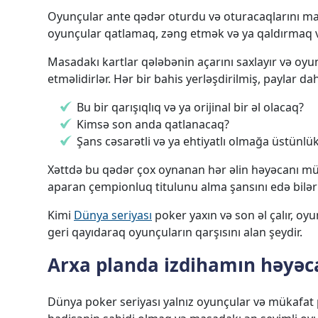
Oyunçular ante qədər oturdu və oturacaqlarını masa
oyunçular qatlamaq, zəng etmək və ya qaldırmaq v
Masadakı kartlar qələbənin açarını saxlayır və oy
etməlidirlər. Hər bir bahis yerləşdirilmiş, paylar d
Bu bir qarışıqlıq və ya orijinal bir əl olacaq?
Kimsə son anda qatlanacaq?
Şans cəsarətli və ya ehtiyatlı olmağa üstünlü
Xəttdə bu qədər çox oynanan hər əlin həyəcanı müqa
aparan çempionluq titulunu alma şansını edə bilər 
Kimi
Dünya seriyası
poker yaxın və son əl çalır, oy
geri qayıdaraq oyunçuların qarşısını alan şeydir.
Arxa planda izdihamın həyəc
Dünya poker seriyası yalnız oyunçular və mükafat