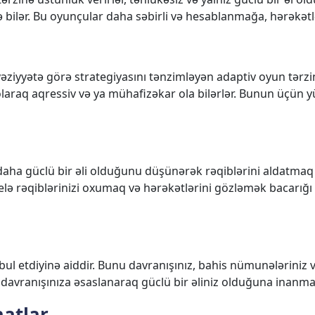
ənə bilər. Bu oyunçular daha səbirli və hesablanmağa, hərəkət
vəziyyətə görə strategiyasını tənzimləyən adaptiv oyun tərzi
 olaraq aqressiv və ya mühafizəkar ola bilərlər. Bunun üçün 
daha güclü bir əli olduğunu düşünərək rəqiblərini aldatmaq 
lə rəqiblərinizi oxumaq və hərəkətlərini gözləmək bacarığı 
 etdiyinə aiddir. Bunu davranışınız, bahis nümunələriniz və
vranışınıza əsaslanaraq güclü bir əliniz olduğuna inanmaq 
aatlar