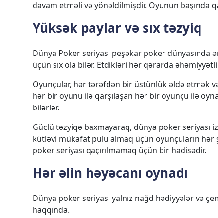
davam etməli və yönəldilmişdir. Oyunun başında q
Yüksək paylar və sıx təzyiq
Dünya Poker seriyası peşəkar poker dünyasında ən n
üçün sıx ola bilər. Etdikləri hər qərarda əhəmiyyətli
Oyunçular, hər tərəfdən bir üstünlük əldə etmək və 
hər bir oyunu ilə qarşılaşan hər bir oyunçu ilə oyn
bilərlər.
Güclü təzyiqə baxmayaraq, dünya poker seriyası iz
kütləvi mükafat pulu almaq üçün oyunçuların hər şe
poker seriyası qaçırılmamaq üçün bir hadisədir.
Hər əlin həyəcanı oynadı
Dünya poker seriyası yalnız nağd hədiyyələr və çem
haqqında.