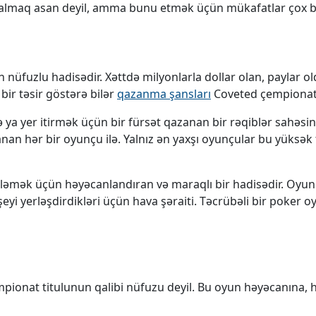
almaq asan deyil, amma bunu etmək üçün mükafatlar çox bö
üfuzlu hadisədir. Xəttdə milyonlarla dollar olan, paylar ol
 bir təsir göstərə bilər
qazanma şansları
Coveted çempionat 
ya yer itirmək üçün bir fürsət qazanan bir rəqiblər sahəsində 
anan hər bir oyunçu ilə. Yalnız ən yaxşı oyunçular bu yüksək t
ləmək üçün həyəcanlandıran və maraqlı bir hadisədir. Oyunçu
yi yerləşdirdikləri üçün hava şəraiti. Təcrübəli bir poker 
pionat titulunun qalibi nüfuzu deyil. Bu oyun həyəcanına, h