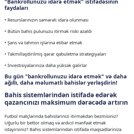
"Bankrollunuzu idarə etmək" istifadəsinin
faydaları
• Resurslarınızın səmərəli idarə olunması
• Bütün bahis pulunuzu itirmək riski azaldı
• Şans və tahmin işlərinə etibar etmək
• Təkmilləşdirilmiş qərar qəbuletmə strategiyaları
• İnvestisiyalarınıza daha yüksək gəlirlər
Bu gün "bankrollunuzu idarə etmək" və daha
ağıllı, daha məlumatlı bahislər yerləşdirin!
Bahis sistemlərindən istifadə edərək
qazancınızı maksimum dərəcədə artırın
Futbol matçlarında bahislərinizi itirməkdən bezmisiniz?
Uğurlu bir bettor olmaq və ardıcıl mənfəət etmək
istəyirsiniz? Bahis sistemlərindən istifadə məqsədlərinizə