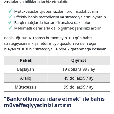
vasitələr və biliklərlə təchiz etməkdir.
Mütəxəssislər qrupumuzdan fərdi məsləhət alın
Effektiv bahis metodlarını və strategiyalarını öyrənin
Fərqli matçlarda hərtərəfli analizə daxil olun
Məlumatlı qərarlarla qalib gəlmək şansınızı artırın
Bahis uğurunuzu şansa buraxmayın. Bu gün bahis
strategiyasını inkişaf etdirməyə qoşulun və sizin üçün
işləyən xüsusi bir strategiya ilə böyük qazanmağa başlayın.
Paket
Qiymət
Başlayan
19 dollara.99 / ay
Aralıq
49 dollar.99 / ay
Mütəxəssis
99 dollar.99 / ay
"Bankrollunuzu idarə etmək" ilə bahis
müvəffəqiyyətinizi artırın