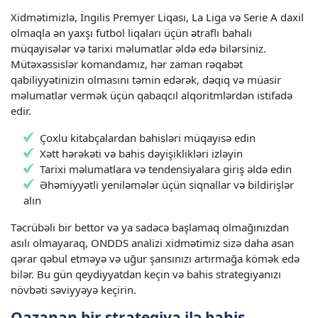
Xidmətimizlə, İngilis Premyer Liqası, La Liga və Serie A daxil
olmaqla ən yaxşı futbol liqaları üçün ətraflı bahalı
müqayisələr və tarixi məlumatlar əldə edə bilərsiniz.
Mütəxəssislər komandamız, hər zaman rəqabət
qabiliyyətinizin olmasını təmin edərək, dəqiq və müasir
məlumatlar vermək üçün qabaqcıl alqoritmlərdən istifadə
edir.
Çoxlu kitabçalardan bahisləri müqayisə edin
Xətt hərəkəti və bahis dəyişiklikləri izləyin
Tarixi məlumatlara və tendensiyalara giriş əldə edin
Əhəmiyyətli yeniləmələr üçün siqnallar və bildirişlər
alın
Təcrübəli bir bettor və ya sadəcə başlamaq olmağınızdan
asılı olmayaraq, ONDDS analizi xidmətimiz sizə daha asan
qərar qəbul etməyə və uğur şansınızı artırmağa kömək edə
bilər. Bu gün qeydiyyatdan keçin və bahis strategiyanızı
növbəti səviyyəyə keçirin.
Qazanan bir strategiya ilə bahis