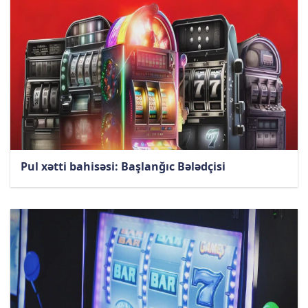
Pul xətti bahisəsi: Başlanğıc Bələdçisi