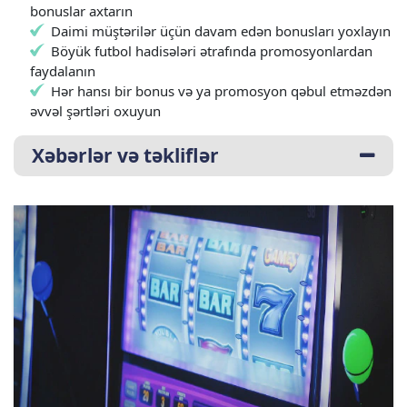
bonuslar axtarın
Daimi müştərilər üçün davam edən bonusları yoxlayın
Böyük futbol hadisələri ətrafında promosyonlardan
faydalanın
Hər hansı bir bonus və ya promosyon qəbul etməzdən
əvvəl şərtləri oxuyun
Xəbərlər və təkliflər