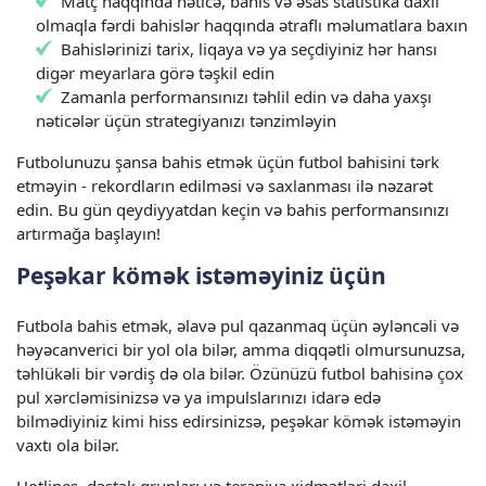
Matç haqqında nəticə, bahis və əsas statistika daxil
olmaqla fərdi bahislər haqqında ətraflı məlumatlara baxın
Bahislərinizi tarix, liqaya və ya seçdiyiniz hər hansı
digər meyarlara görə təşkil edin
Zamanla performansınızı təhlil edin və daha yaxşı
nəticələr üçün strategiyanızı tənzimləyin
Futbolunuzu şansa bahis etmək üçün futbol bahisini tərk
etməyin - rekordların edilməsi və saxlanması ilə nəzarət
edin. Bu gün qeydiyyatdan keçin və bahis performansınızı
artırmağa başlayın!
Peşəkar kömək istəməyiniz üçün
Futbola bahis etmək, əlavə pul qazanmaq üçün əyləncəli və
həyəcanverici bir yol ola bilər, amma diqqətli olmursunuzsa,
təhlükəli bir vərdiş də ola bilər. Özünüzü futbol bahisinə çox
pul xərcləmisinizsə və ya impulslarınızı idarə edə
bilmədiyiniz kimi hiss edirsinizsə, peşəkar kömək istəməyin
vaxtı ola bilər.