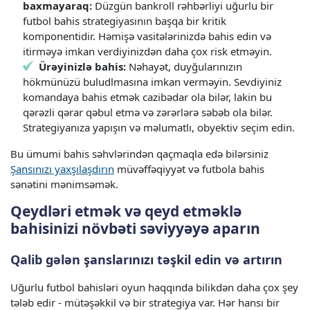
baxmayaraq:
Düzgün bankroll rəhbərliyi uğurlu bir
futbol bahis strategiyasının başqa bir kritik
komponentidir. Həmişə vasitələrinizdə bahis edin və
itirməyə imkan verdiyinizdən daha çox risk etməyin.
Ürəyinizlə bahis:
Nəhayət, duyğularınızın
hökmünüzü buludlmasına imkan verməyin. Sevdiyiniz
komandaya bahis etmək cazibədar ola bilər, lakin bu
qərəzli qərar qəbul etmə və zərərlərə səbəb ola bilər.
Strategiyanıza yapışın və məlumatlı, obyektiv seçim edin.
Bu ümumi bahis səhvlərindən qaçmaqla edə bilərsiniz
Şansınızı yaxşılaşdırın
müvəffəqiyyət və futbola bahis
sənətini mənimsəmək.
Qeydləri etmək və qeyd etməklə
bahisinizi növbəti səviyyəyə aparın
Qalib gələn şanslarınızı təşkil edin və artırın
Uğurlu futbol bahisləri oyun haqqında bilikdən daha çox şey
tələb edir - mütəşəkkil və bir strategiya var. Hər hansı bir