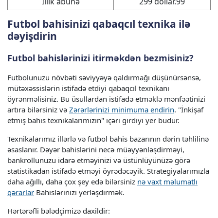
İllik abunə
299 dollar.99
Futbol bahisinizi qabaqcıl texnika ilə
dəyişdirin
Futbol bahislərinizi itirməkdən bezmisiniz?
Futbolunuzu növbəti səviyyəyə qaldırmağı düşünürsənsə,
mütəxəssislərin istifadə etdiyi qabaqcıl texnikanı
öyrənməlisiniz. Bu üsullardan istifadə etməklə mənfəətinizi
artıra bilərsiniz və
Zərərlərinizi minimuma endirin
. "İnkişaf
etmiş bahis texnikalarımızın" içəri girdiyi yer budur.
Texnikalarımız illərlə və futbol bahis bazarının dərin təhlilinə
əsaslanır. Dəyər bahislərini necə müəyyənləşdirməyi,
bankrollunuzu idarə etməyinizi və üstünlüyünüzə görə
statistikadan istifadə etməyi öyrədəcəyik. Strategiyalarımızla
daha ağıllı, daha çox şey edə bilərsiniz
nə vaxt məlumatlı
qərarlar
Bahislərinizi yerləşdirmək.
Hərtərəfli bələdçimizə daxildir: