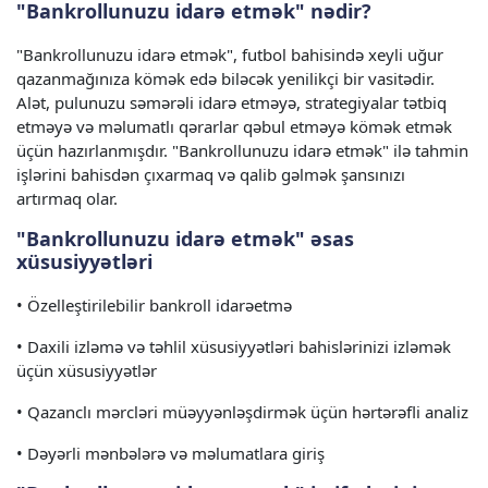
"Bankrollunuzu idarə etmək" nədir?
"Bankrollunuzu idarə etmək", futbol bahisində xeyli uğur
qazanmağınıza kömək edə biləcək yenilikçi bir vasitədir.
Alət, pulunuzu səmərəli idarə etməyə, strategiyalar tətbiq
etməyə və məlumatlı qərarlar qəbul etməyə kömək etmək
üçün hazırlanmışdır. "Bankrollunuzu idarə etmək" ilə tahmin
işlərini bahisdən çıxarmaq və qalib gəlmək şansınızı
artırmaq olar.
"Bankrollunuzu idarə etmək" əsas
xüsusiyyətləri
• Özelleştirilebilir bankroll idarəetmə
• Daxili izləmə və təhlil xüsusiyyətləri bahislərinizi izləmək
üçün xüsusiyyətlər
• Qazanclı mərcləri müəyyənləşdirmək üçün hərtərəfli analiz
• Dəyərli mənbələrə və məlumatlara giriş