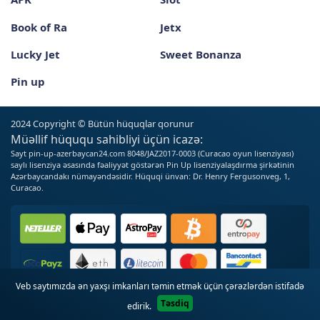
Book of Ra
Jetx
Lucky Jet
Sweet Bonanza
Pin up
2024 Copyright © Bütün hüquqlar qorunur
Müəllif hüququ sahibliyi üçün icazə:
Sayt pin-up-azerbaycan24.com 8048/JAZ2017-0003 (Curacao oyun lisenziyası)
saylı lisenziya əsasında fəaliyyət göstərən Pin Up lisenziyalaşdırma şirkətinin
Azərbaycandakı nümayəndəsidir. Hüquqi ünvan: Dr. Henry Fergusonveg, 1,
Curacao.
Veb saytımızda ən yaxşı imkanları təmin etmək üçün çərəzlərdən istifadə
Təsdiq
edirik.