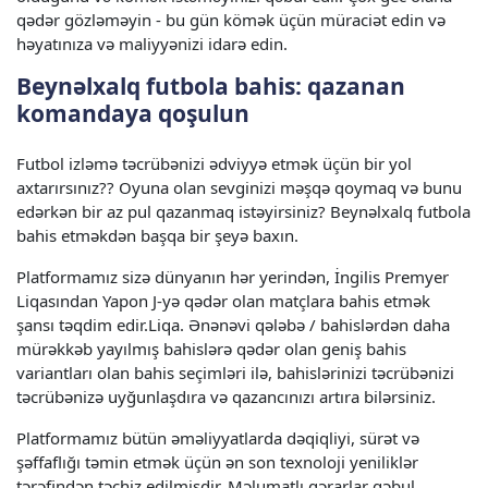
qədər gözləməyin - bu gün kömək üçün müraciət edin və
həyatınıza və maliyyənizi idarə edin.
Beynəlxalq futbola bahis: qazanan
komandaya qoşulun
Futbol izləmə təcrübənizi ədviyyə etmək üçün bir yol
axtarırsınız?? Oyuna olan sevginizi məşqə qoymaq və bunu
edərkən bir az pul qazanmaq istəyirsiniz? Beynəlxalq futbola
bahis etməkdən başqa bir şeyə baxın.
Platformamız sizə dünyanın hər yerindən, İngilis Premyer
Liqasından Yapon J-yə qədər olan matçlara bahis etmək
şansı təqdim edir.Liqa. Ənənəvi qələbə / bahislərdən daha
mürəkkəb yayılmış bahislərə qədər olan geniş bahis
variantları olan bahis seçimləri ilə, bahislərinizi təcrübənizi
təcrübənizə uyğunlaşdıra və qazancınızı artıra bilərsiniz.
Platformamız bütün əməliyyatlarda dəqiqliyi, sürət və
şəffaflığı təmin etmək üçün ən son texnoloji yeniliklər
tərəfindən təchiz edilmişdir. Məlumatlı qərarlar qəbul