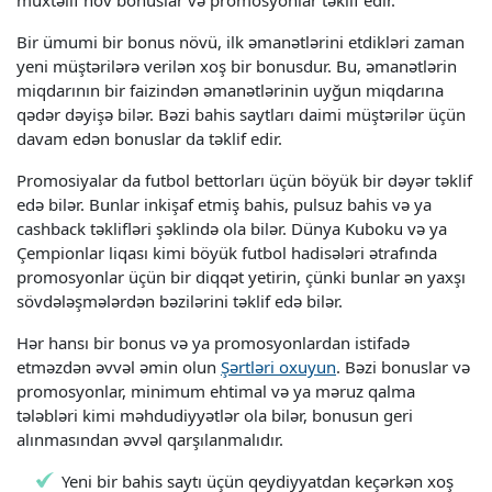
müxtəlif növ bonuslar və promosyonlar təklif edir.
Bir ümumi bir bonus növü, ilk əmanətlərini etdikləri zaman
yeni müştərilərə verilən xoş bir bonusdur. Bu, əmanətlərin
miqdarının bir faizindən əmanətlərinin uyğun miqdarına
qədər dəyişə bilər. Bəzi bahis saytları daimi müştərilər üçün
davam edən bonuslar da təklif edir.
Promosiyalar da futbol bettorları üçün böyük bir dəyər təklif
edə bilər. Bunlar inkişaf etmiş bahis, pulsuz bahis və ya
cashback təklifləri şəklində ola bilər. Dünya Kuboku və ya
Çempionlar liqası kimi böyük futbol hadisələri ətrafında
promosyonlar üçün bir diqqət yetirin, çünki bunlar ən yaxşı
sövdələşmələrdən bəzilərini təklif edə bilər.
Hər hansı bir bonus və ya promosyonlardan istifadə
etməzdən əvvəl əmin olun
Şərtləri oxuyun
. Bəzi bonuslar və
promosyonlar, minimum ehtimal və ya məruz qalma
tələbləri kimi məhdudiyyətlər ola bilər, bonusun geri
alınmasından əvvəl qarşılanmalıdır.
Yeni bir bahis saytı üçün qeydiyyatdan keçərkən xoş