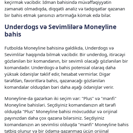
keçirmək vacibdir. İdman bahisində müvəffəqiyyətin
zəmanəti olmadıqda, diqqətli analiz və tədqiqatlar qazanan
bir bahis etmək şansınızı artırmağa kömək edə bilər.
Underdogs və Sevimlilərə Moneyline
bahis
Futbolda Moneyline bahisinə gəldikdə, Underdogs və
Sevimlilər haqqında bilmək vacibdir. Bir underdog, itirəcəyi
gözlənilən bir komandanın, bir sevimli olacağı gözlənilən bir
komandadır. Underdogs-a bahis potensial olaraq daha
yüksək ödənişlər təklif edir, hesabat vermirlər. Digər
tərəfdən, favoritlərə bahis, qazanacağı gözlənilən
komandalar olduqdan bəri daha aşağı ödənişlər verir.
Moneyline-da gəzərkən iki seçim var: "Plus" və "mənfi"
Moneyline bahisləri. Seçdiyiniz komandanızın alt tərəfi
olduqda "Plus" Moneyline bahisi mövcuddur və orijinal
payınızdan daha çox qazana bilərsiniz. Seçdiyiniz
komandanızın ən sevimlisi olduqda "mənfi" Moneyline bahis
tətbiq olunur və bir ödəmə qazanmaq üçün orijinal