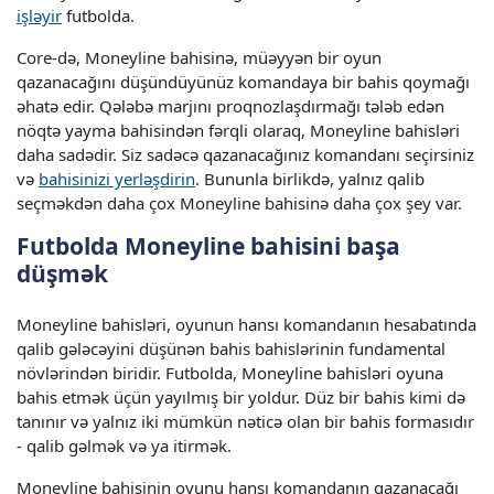
işləyir
futbolda.
Core-də, Moneyline bahisinə, müəyyən bir oyun
qazanacağını düşündüyünüz komandaya bir bahis qoymağı
əhatə edir. Qələbə marjını proqnozlaşdırmağı tələb edən
nöqtə yayma bahisindən fərqli olaraq, Moneyline bahisləri
daha sadədir. Siz sadəcə qazanacağınız komandanı seçirsiniz
və
bahisinizi yerləşdirin
. Bununla birlikdə, yalnız qalib
seçməkdən daha çox Moneyline bahisinə daha çox şey var.
Futbolda Moneyline bahisini başa
düşmək
Moneyline bahisləri, oyunun hansı komandanın hesabatında
qalib gələcəyini düşünən bahis bahislərinin fundamental
növlərindən biridir. Futbolda, Moneyline bahisləri oyuna
bahis etmək üçün yayılmış bir yoldur. Düz bir bahis kimi də
tanınır və yalnız iki mümkün nəticə olan bir bahis formasıdır
- qalib gəlmək və ya itirmək.
Moneyline bahisinin oyunu hansı komandanın qazanacağı