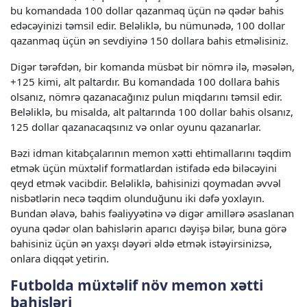
bu komandada 100 dollar qazanmaq üçün nə qədər bahis
edəcəyinizi təmsil edir. Beləliklə, bu nümunədə, 100 dollar
qazanmaq üçün ən sevdiyinə 150 dollara bahis etməlisiniz.
Digər tərəfdən, bir komanda müsbət bir nömrə ilə, məsələn,
+125 kimi, alt paltardır. Bu komandada 100 dollara bahis
olsanız, nömrə qazanacağınız pulun miqdarını təmsil edir.
Beləliklə, bu misalda, alt paltarında 100 dollar bahis olsanız,
125 dollar qazanacaqsınız və onlar oyunu qazanarlar.
Bəzi idman kitabçalarının memon xətti ehtimallarını təqdim
etmək üçün müxtəlif formatlardan istifadə edə biləcəyini
qeyd etmək vacibdir. Beləliklə, bahisinizi qoymadan əvvəl
nisbətlərin necə təqdim olunduğunu iki dəfə yoxlayın.
Bundan əlavə, bahis fəaliyyətinə və digər amillərə əsaslanan
oyuna qədər olan bahislərin aparıcı dəyişə bilər, buna görə
bahisiniz üçün ən yaxşı dəyəri əldə etmək istəyirsinizsə,
onlara diqqət yetirin.
Futbolda müxtəlif növ memon xətti
bahisləri