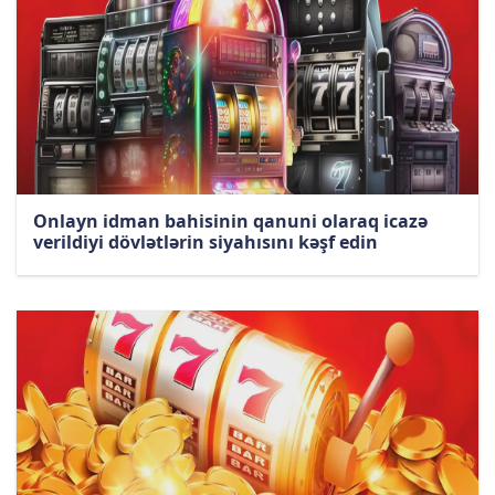
Onlayn idman bahisinin qanuni olaraq icazə
verildiyi dövlətlərin siyahısını kəşf edin