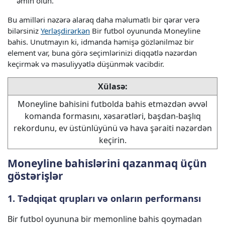
əmin olun.
Bu amilləri nəzərə alaraq daha məlumatlı bir qərar verə
bilərsiniz
Yerləşdirərkən
Bir futbol oyununda Moneyline
bahis. Unutmayın ki, idmanda həmişə gözlənilməz bir
element var, buna görə seçimlərinizi diqqətlə nəzərdən
keçirmək və məsuliyyətlə düşünmək vacibdir.
Xülasə:
Moneyline bahisini futbolda bahis etməzdən əvvəl
komanda formasını, xəsarətləri, başdan-başlıq
rekordunu, ev üstünlüyünü və hava şəraiti nəzərdən
keçirin.
Moneyline bahislərini qazanmaq üçün
göstərişlər
1. Tədqiqat qrupları və onların performansı
Bir futbol oyununa bir memonline bahis qoymadan