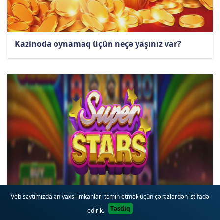
Kazinoda oynamaq üçün neçə yaşınız var?
Veb saytımızda ən yaxşı imkanları təmin etmək üçün çərəzlərdən istifadə
Bet Plus abunə olmağın ən yaxşı yollarını kəşf
edin və sınırsız axından zövq alın
Təsdiq
edirik.