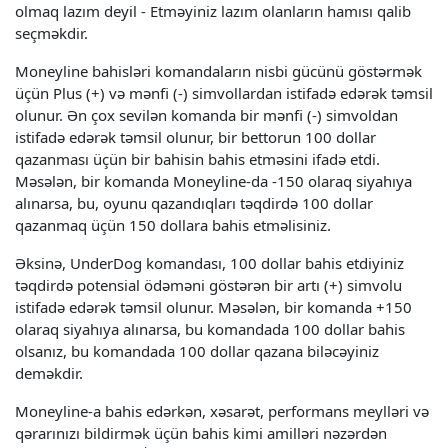
olmaq lazım deyil - Etməyiniz lazım olanların hamısı qalib
seçməkdir.
Moneyline bahisləri komandaların nisbi gücünü göstərmək
üçün Plus (+) və mənfi (-) simvollardan istifadə edərək təmsil
olunur. Ən çox sevilən komanda bir mənfi (-) simvoldan
istifadə edərək təmsil olunur, bir bettorun 100 dollar
qazanması üçün bir bahisin bahis etməsini ifadə etdi.
Məsələn, bir komanda Moneyline-da -150 olaraq siyahıya
alınarsa, bu, oyunu qazandıqları təqdirdə 100 dollar
qazanmaq üçün 150 dollara bahis etməlisiniz.
Əksinə, UnderDog komandası, 100 dollar bahis etdiyiniz
təqdirdə potensial ödəməni göstərən bir artı (+) simvolu
istifadə edərək təmsil olunur. Məsələn, bir komanda +150
olaraq siyahıya alınarsa, bu komandada 100 dollar bahis
olsanız, bu komandada 100 dollar qazana biləcəyiniz
deməkdir.
Moneyline-a bahis edərkən, xəsarət, performans meylləri və
qərarınızı bildirmək üçün bahis kimi amilləri nəzərdən