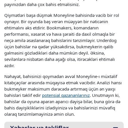
payınızdan daha çox bahis etməlisiniz.
Qiymətləri başa düşmək Moneyline bahisində vacib bir rol
oynayır. Bir oyunda baş verən müəyyən bir nəticənin
ehtimalını əks etdirir. Bookmakers, komandanın
performansı, xəsarət və hava şəraiti də daxil olmaqla bir
neçə amilə əsaslanaraq bahislərini tənzimləyir. Underdog
üçün bahislər nə qədər yüksəkdirsə, bukmeykerin qalib
gəlməsini gözlədikləri daha mümkün deyil. Əksinə,
sevilənlərə nisbətən daha aşağı olsa, itirəcəkləri ehtimalı
azdır.
Nəhayət, bahisinizi qoymadan əvvəl Moneyline-ı müxtəlif
kitabçaçılar arasında müqayisə etmək vacibdir. Analizi hansı
bukmeyker maksimum dərəcədə artırmaq üçün ən yaxşı
bahisləri təklif edir
potensial qazananlarınız
. Unutmayın ki,
bahislər də oyuna aparan aparıcı dəyişə bilər, buna görə də
bahis dəyişikliklərini izlədiyinizə və bahislərinizi müvafiq
olaraq tənzimləməyinizə əmin olun.
Xəbərlər və təkliflər