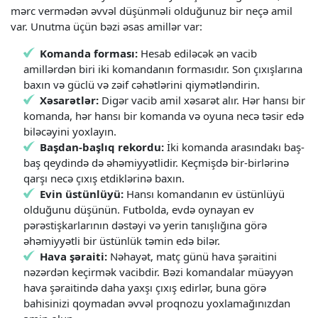
mərc vermədən əvvəl düşünməli olduğunuz bir neçə amil
var. Unutma üçün bəzi əsas amillər var:
Komanda forması:
Hesab ediləcək ən vacib
amillərdən biri iki komandanın formasıdır. Son çıxışlarına
baxın və güclü və zəif cəhətlərini qiymətləndirin.
Xəsarətlər:
Digər vacib amil xəsarət alır. Hər hansı bir
komanda, hər hansı bir komanda və oyuna necə təsir edə
biləcəyini yoxlayın.
Başdan-başlıq rekordu:
İki komanda arasındakı baş-
baş qeydində də əhəmiyyətlidir. Keçmişdə bir-birlərinə
qarşı necə çıxış etdiklərinə baxın.
Evin üstünlüyü:
Hansı komandanın ev üstünlüyü
olduğunu düşünün. Futbolda, evdə oynayan ev
pərəstişkarlarının dəstəyi və yerin tanışlığına görə
əhəmiyyətli bir üstünlük təmin edə bilər.
Hava şəraiti:
Nəhayət, matç günü hava şəraitini
nəzərdən keçirmək vacibdir. Bəzi komandalar müəyyən
hava şəraitində daha yaxşı çıxış edirlər, buna görə
bahisinizi qoymadan əvvəl proqnozu yoxlamağınızdan