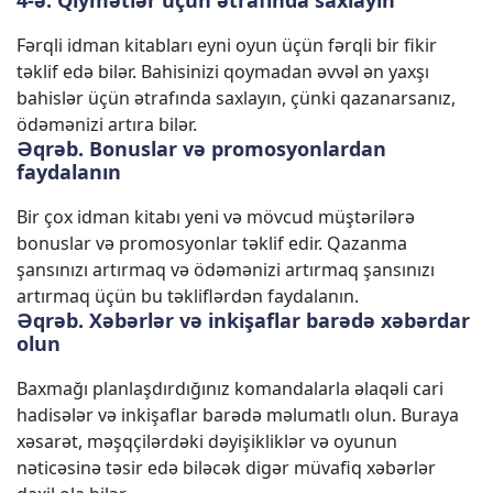
Fərqli idman kitabları eyni oyun üçün fərqli bir fikir
təklif edə bilər. Bahisinizi qoymadan əvvəl ən yaxşı
bahislər üçün ətrafında saxlayın, çünki qazanarsanız,
ödəmənizi artıra bilər.
Əqrəb. Bonuslar və promosyonlardan
faydalanın
Bir çox idman kitabı yeni və mövcud müştərilərə
bonuslar və promosyonlar təklif edir. Qazanma
şansınızı artırmaq və ödəmənizi artırmaq şansınızı
artırmaq üçün bu təkliflərdən faydalanın.
Əqrəb. Xəbərlər və inkişaflar barədə xəbərdar
olun
Baxmağı planlaşdırdığınız komandalarla əlaqəli cari
hadisələr və inkişaflar barədə məlumatlı olun. Buraya
xəsarət, məşqçilərdəki dəyişikliklər və oyunun
nəticəsinə təsir edə biləcək digər müvafiq xəbərlər