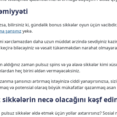
əmiyyəti
zsa, bilirsiniz ki, gündəlik bonus sikkələr oyun üçün vacibdi
a şansınız
yekə.
ini xərcləməzdən daha uzun müddət ərzində sevdiyiniz kazino
n keçirə biləcəyiniz və vəsait tükənməkdən narahat olmayara
n aldığınız zaman pulsuz spins və ya əlavə sikkələr kimi xüsu
nlardan heç birini əldən verməyəcəksiniz.
azanma şansınızı artırmaq istəyinizə ciddi yanaşırsınızsa, 
q və potensial olaraq böyük mükafatlar qazanmaq asan və 
 sikkələrin necə olacağını kəşf edi
 pulsuz sikkələr əldə etmək üçün yollar axtarırsınız? Sosial 