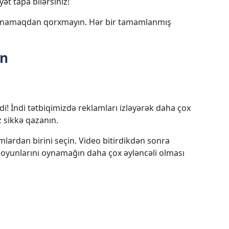
ət tapa bilərsiniz!
y sınamaqdan qorxmayın. Hər bir tamamlanmış
in
di! İndi tətbiqimizdə reklamları izləyərək daha çox
z sikkə qazanın.
mlardan birini seçin. Video bitirdikdən sonra
o oyunlarını oynamağın daha çox əyləncəli olması