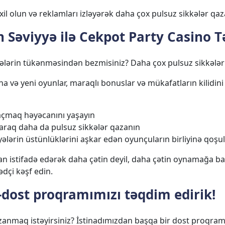
xil olun və reklamları izləyərək daha çox pulsuz sikkələr q
 Səviyyə ilə Cekpot Party Casino Tə
ələrin tükənməsindən bezmisiniz? Daha çox pulsuz sikkələr ü
və yeni oyunlar, maraqlı bonuslar və mükafatların kilidini 
 açmaq həyəcanını yaşayın
araq daha da pulsuz sikkələr qazanın
yələrin üstünlüklərini aşkar edən oyunçuların birliyinə qoşu
n istifadə edərək daha çətin deyil, daha çətin oynamağa başl
dçi kəşf edin.
-dost proqramımızı təqdim edirik!
azanmaq istəyirsiniz? İstinadımızdan başqa bir dost proqr