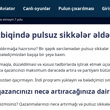
Aviator
Canlı oyunlar
Pulun çıxarılması
Giri
də etməyin 7 yolu
tbiqində pulsuz sikkələr əld
ldırmağa hazırsınız? Bir qəpik xərcləmədən pulsuz sikkələ
bələdçimizdən başqa bir şeyə baxın.
lmaqla, düzəldilməsi və xüsusi tədbirlərdə iştirak etmək üç
ikkə qazancınızı maksimum dərəcədə artıra və partiyanı bütü
ızdan qaçırmayın. İndi proqramı yükləyin və bələdçimizi sı
qazancınızı necə artıracağınıza dair
zmisiniz? Qazanmalarınızı necə artırmağı və pulsuz sikkələr