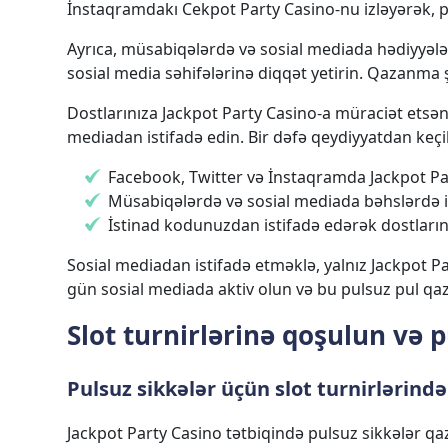
İnstaqramdakı Cekpot Party Casino-nu izləyərək, p
Ayrıca, müsabiqələrdə və sosial mediada hədiyyələr
sosial media səhifələrinə diqqət yetirin. Qazanma
Dostlarınıza Jackpot Party Casino-a müraciət etsəni
mediadan istifadə edin. Bir dəfə qeydiyyatdan keçi
Facebook, Twitter və İnstaqramda Jackpot Par
Müsabiqələrdə və sosial mediada bəhslərdə i
İstinad kodunuzdan istifadə edərək dostların
Sosial mediadan istifadə etməklə, yalnız Jackpot Pa
gün sosial mediada aktiv olun və bu pulsuz pul q
Slot turnirlərinə qoşulun və 
Pulsuz sikkələr üçün slot turnirlərində 
Jackpot Party Casino tətbiqində pulsuz sikkələr qaz