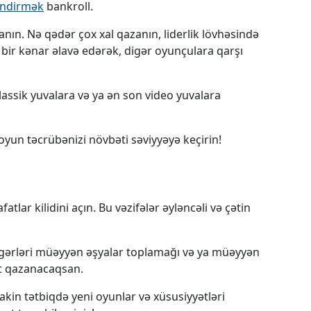
əndirmək
bankroll.
anın. Nə qədər çox xal qazanın, liderlik lövhəsində
 bir kənar əlavə edərək, digər oyunçulara qarşı
lassik yuvalara və ya ən son video yuvalara
yun təcrübənizi növbəti səviyyəyə keçirin!
r kilidini açın. Bu vəzifələr əyləncəli və çətin
digərləri müəyyən əşyalar toplamağı və ya müəyyən
at qazanacaqsan.
akin tətbiqdə yeni oyunlar və xüsusiyyətləri