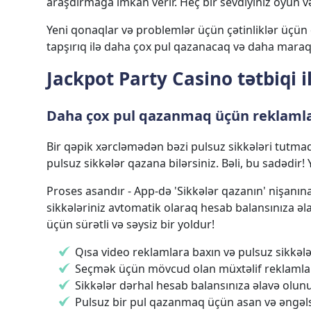
araşdırmağa imkan verir. Heç bir sevdiyiniz oyun v
Yeni qonaqlar və problemlər üçün çətinliklər üçü
tapşırıq ilə daha çox pul qazanacaq və daha maraqlı
Jackpot Party Casino tətbiqi i
Daha çox pul qazanmaq üçün reklamla
Bir qəpik xərcləmədən bəzi pulsuz sikkələri tutmaq 
pulsuz sikkələr qazana bilərsiniz. Bəli, bu sadədir!
Proses asandır - App-də 'Sikkələr qazanın' nişanına
sikkələriniz avtomatik olaraq hesab balansınıza ə
üçün sürətli və səysiz bir yoldur!
Qısa video reklamlara baxın və pulsuz sikkəl
Seçmək üçün mövcud olan müxtəlif reklamla
Sikkələr dərhal hesab balansınıza əlavə olun
Pulsuz bir pul qazanmaq üçün asan və əngəlsi