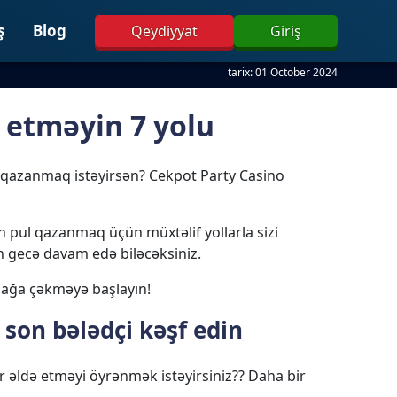
ş
Blog
Qeydiyyat
Giriş
tarix:
01 October 2024
ə etməyin 7 yolu
r qazanmaq istəyirsən? Cekpot Party Casino
ün pul qazanmaq üçün müxtəlif yollarla sizi
n gecə davam edə biləcəksiniz.
nağa çəkməyə başlayın!
 son bələdçi kəşf edin
 əldə etməyi öyrənmək istəyirsiniz?? Daha bir