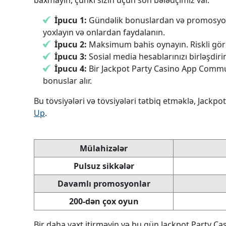
İpucu 1:
Gündəlik bonuslardan və promosyonl
yoxlayın və onlardan faydalanın.
İpucu 2:
Maksimum bahis oynayın. Riskli gör
İpucu 3:
Sosial media hesablarınızı birləşdiri
İpucu 4:
Bir Jackpot Party Casino App Comm
bonuslar alır.
Bu tövsiyələri və tövsiyələri tətbiq etməklə, Jack
Up
.
Mülahizələr
Pulsuz sikkələr
Davamlı promosyonlar
200-dən çox oyun
Bir daha vaxt itirməyin və bu gün Jackpot Party Ca