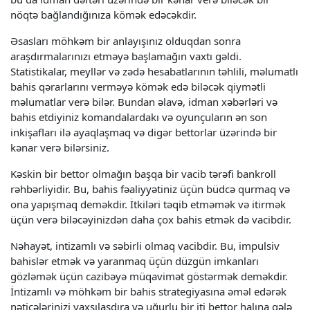
nöqtə bağlandığınıza kömək edəcəkdir.
Əsasları möhkəm bir anlayışınız olduqdan sonra
araşdırmalarınızı etməyə başlamağın vaxtı gəldi.
Statistikalar, meyllər və zədə hesabatlarının təhlili, məlumatlı
bahis qərarlarını verməyə kömək edə biləcək qiymətli
məlumatlar verə bilər. Bundan əlavə, idman xəbərləri və
bahis etdiyiniz komandalardakı və oyunçuların ən son
inkişafları ilə ayaqlaşmaq və digər bettorlar üzərində bir
kənar verə bilərsiniz.
Kəskin bir bettor olmağın başqa bir vacib tərəfi bankroll
rəhbərliyidir. Bu, bahis fəaliyyətiniz üçün büdcə qurmaq və
ona yapışmaq deməkdir. İtkiləri təqib etməmək və itirmək
üçün verə biləcəyinizdən daha çox bahis etmək də vacibdir.
Nəhayət, intizamlı və səbirli olmaq vacibdir. Bu, impulsiv
bahislər etmək və yaranmaq üçün düzgün imkanları
gözləmək üçün cazibəyə müqavimət göstərmək deməkdir.
İntizamlı və möhkəm bir bahis strategiyasına əməl edərək
nəticələrinizi yaxşılaşdıra və uğurlu bir iti bettor halına gələ