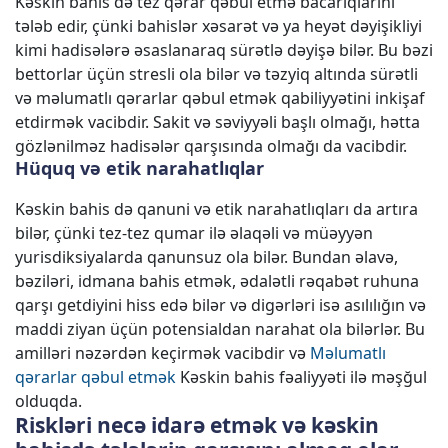
Kəskin bahis də tez qərar qəbul etmə bacarıqlarını
tələb edir, çünki bahislər xəsarət və ya heyət dəyişikliyi
kimi hadisələrə əsaslanaraq sürətlə dəyişə bilər. Bu bəzi
bettorlar üçün stresli ola bilər və təzyiq altında sürətli
və məlumatlı qərarlar qəbul etmək qabiliyyətini inkişaf
etdirmək vacibdir. Sakit və səviyyəli başlı olmağı, hətta
gözlənilməz hadisələr qarşısında olmağı da vacibdir.
Hüquq və etik narahatlıqlar
Kəskin bahis də qanuni və etik narahatlıqları da artıra
bilər, çünki tez-tez qumar ilə əlaqəli və müəyyən
yurisdiksiyalarda qanunsuz ola bilər. Bundan əlavə,
bəziləri, idmana bahis etmək, ədalətli rəqabət ruhuna
qarşı getdiyini hiss edə bilər və digərləri isə asılılığın və
maddi ziyan üçün potensialdan narahat ola bilərlər. Bu
amilləri nəzərdən keçirmək vacibdir və
Məlumatlı
qərarlar qəbul etmək
Kəskin bahis fəaliyyəti ilə məşğul
olduqda.
Riskləri necə idarə etmək və kəskin