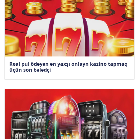
Real pul ödəyən ən yaxşı onlayn kazino tapmaq
üçün son bələdçi