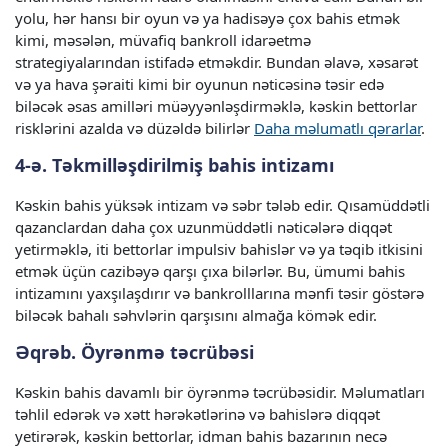
yolu, hər hansı bir oyun və ya hadisəyə çox bahis etmək
kimi, məsələn, müvafiq bankroll idarəetmə
strategiyalarından istifadə etməkdir. Bundan əlavə, xəsarət
və ya hava şəraiti kimi bir oyunun nəticəsinə təsir edə
biləcək əsas amilləri müəyyənləşdirməklə, kəskin bettorlar
risklərini azalda və düzəldə bilirlər
Daha məlumatlı qərarlar
.
4-ə. Təkmilləşdirilmiş bahis intizamı
Kəskin bahis yüksək intizam və səbr tələb edir. Qısamüddətli
qazanclardan daha çox uzunmüddətli nəticələrə diqqət
yetirməklə, iti bettorlar impulsiv bahislər və ya təqib itkisini
etmək üçün cazibəyə qarşı çıxa bilərlər. Bu, ümumi bahis
intizamını yaxşılaşdırır və bankrolllarına mənfi təsir göstərə
biləcək bahalı səhvlərin qarşısını almağa kömək edir.
Əqrəb. Öyrənmə təcrübəsi
Kəskin bahis davamlı bir öyrənmə təcrübəsidir. Məlumatları
təhlil edərək və xətt hərəkətlərinə və bahislərə diqqət
yetirərək, kəskin bettorlar, idman bahis bazarının necə