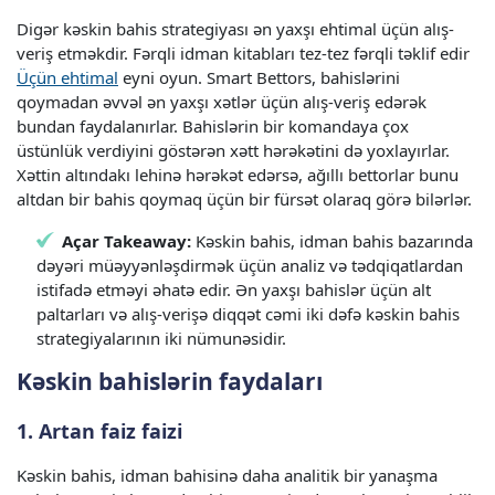
Digər kəskin bahis strategiyası ən yaxşı ehtimal üçün alış-
veriş etməkdir. Fərqli idman kitabları tez-tez fərqli təklif edir
Üçün ehtimal
eyni oyun. Smart Bettors, bahislərini
qoymadan əvvəl ən yaxşı xətlər üçün alış-veriş edərək
bundan faydalanırlar. Bahislərin bir komandaya çox
üstünlük verdiyini göstərən xətt hərəkətini də yoxlayırlar.
Xəttin altındakı lehinə hərəkət edərsə, ağıllı bettorlar bunu
altdan bir bahis qoymaq üçün bir fürsət olaraq görə bilərlər.
Açar Takeaway:
Kəskin bahis, idman bahis bazarında
dəyəri müəyyənləşdirmək üçün analiz və tədqiqatlardan
istifadə etməyi əhatə edir. Ən yaxşı bahislər üçün alt
paltarları və alış-verişə diqqət cəmi iki dəfə kəskin bahis
strategiyalarının iki nümunəsidir.
Kəskin bahislərin faydaları
1. Artan faiz faizi
Kəskin bahis, idman bahisinə daha analitik bir yanaşma