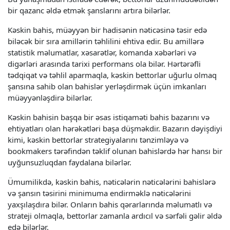
bir qazanc əldə etmək şanslarını artıra bilərlər.
Kəskin bahis, müəyyən bir hadisənin nəticəsinə təsir edə
biləcək bir sıra amillərin təhlilini ehtiva edir. Bu amillərə
statistik məlumatlar, xəsarətlər, komanda xəbərləri və
digərləri arasında tarixi performans ola bilər. Hərtərəfli
tədqiqat və təhlil aparmaqla, kəskin bettorlar uğurlu olmaq
şansına sahib olan bahislər yerləşdirmək üçün imkanları
müəyyənləşdirə bilərlər.
Kəskin bahisin başqa bir əsas istiqaməti bahis bazarını və
ehtiyatları olan hərəkətləri başa düşməkdir. Bazarın dəyişdiyi
kimi, kəskin bettorlar strategiyalarını tənzimləyə və
bookmakers tərəfindən təklif olunan bahislərdə hər hansı bir
uyğunsuzluqdan faydalana bilərlər.
Ümumilikdə, kəskin bahis, nəticələrin nəticələrini bahislərə
və şansın təsirini minimuma endirməklə nəticələrini
yaxşılaşdıra bilər. Onların bahis qərarlarında məlumatlı və
strateji olmaqla, bettorlar zamanla ardıcıl və sərfəli gəlir əldə
edə bilərlər.