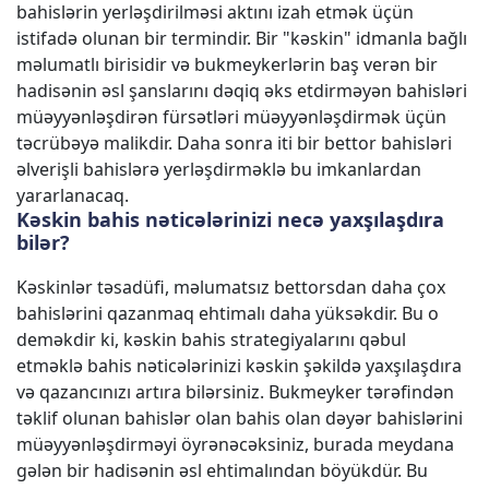
bahislərin yerləşdirilməsi aktını izah etmək üçün
istifadə olunan bir termindir. Bir "kəskin" idmanla bağlı
məlumatlı birisidir və bukmeykerlərin baş verən bir
hadisənin əsl şanslarını dəqiq əks etdirməyən bahisləri
müəyyənləşdirən fürsətləri müəyyənləşdirmək üçün
təcrübəyə malikdir. Daha sonra iti bir bettor bahisləri
əlverişli bahislərə yerləşdirməklə bu imkanlardan
yararlanacaq.
Kəskin bahis nəticələrinizi necə yaxşılaşdıra
bilər?
Kəskinlər təsadüfi, məlumatsız bettorsdan daha çox
bahislərini qazanmaq ehtimalı daha yüksəkdir. Bu o
deməkdir ki, kəskin bahis strategiyalarını qəbul
etməklə bahis nəticələrinizi kəskin şəkildə yaxşılaşdıra
və qazancınızı artıra bilərsiniz. Bukmeyker tərəfindən
təklif olunan bahislər olan bahis olan dəyər bahislərini
müəyyənləşdirməyi öyrənəcəksiniz, burada meydana
gələn bir hadisənin əsl ehtimalından böyükdür. Bu