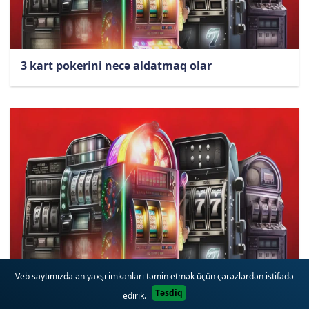
3 kart pokerini necə aldatmaq olar
Veb saytımızda ən yaxşı imkanları təmin etmək üçün çərəzlərdən istifadə
Pokerdə 3 bahisin əsaslarını başa düşmək
Təsdiq
edirik.