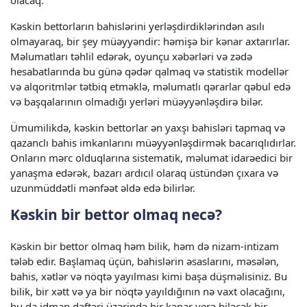
Kəskin bettorların bahislərini yerləşdirdiklərindən asılı
olmayaraq, bir şey müəyyəndir: həmişə bir kənar axtarırlar.
Məlumatları təhlil edərək, oyunçu xəbərləri və zədə
hesabatlarında bu günə qədər qalmaq və statistik modellər
və alqoritmlər tətbiq etməklə, məlumatlı qərarlar qəbul edə
və başqalarının olmadığı yerləri müəyyənləşdirə bilər.
Ümumilikdə, kəskin bettorlar ən yaxşı bahisləri tapmaq və
qazanclı bahis imkanlarını müəyyənləşdirmək bacarıqlıdırlar.
Onların mərc olduqlarına sistematik, məlumat idarəedici bir
yanaşma edərək, bazarı ardıcıl olaraq üstündən çıxara və
uzunmüddətli mənfəət əldə edə bilirlər.
Kəskin bir bettor olmaq necə?
Kəskin bir bettor olmaq həm bilik, həm də nizam-intizam
tələb edir. Başlamaq üçün, bahislərin əsaslarını, məsələn,
bahis, xətlər və nöqtə yayılması kimi başa düşməlisiniz. Bu
bilik, bir xətt və ya bir nöqtə yayıldığının nə vaxt olacağını,
bu da idman dəftəri üzərində bir kənar verə biləcək bir