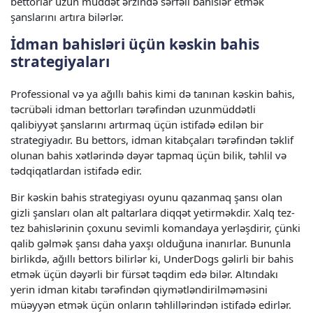
bettorlar uzun müddət ərzində sərfəli bahislər etmək
şanslarını artıra bilərlər.
İdman bahisləri üçün kəskin bahis
strategiyaları
Professional və ya ağıllı bahis kimi də tanınan kəskin bahis,
təcrübəli idman bettorları tərəfindən uzunmüddətli
qalibiyyət şanslarını artırmaq üçün istifadə edilən bir
strategiyadır. Bu bettors, idman kitabçaları tərəfindən təklif
olunan bahis xətlərində dəyər tapmaq üçün bilik, təhlil və
tədqiqatlardan istifadə edir.
Bir kəskin bahis strategiyası oyunu qazanmaq şansı olan
gizli şansları olan alt paltarlara diqqət yetirməkdir. Xalq tez-
tez bahislərinin çoxunu sevimli komandaya yerləşdirir, çünki
qalib gəlmək şansı daha yaxşı olduğuna inanırlar. Bununla
birlikdə, ağıllı bettors bilirlər ki, UnderDogs gəlirli bir bahis
etmək üçün dəyərli bir fürsət təqdim edə bilər. Altındakı
yerin idman kitabı tərəfindən qiymətləndirilməməsini
müəyyən etmək üçün onların təhlillərindən istifadə edirlər.