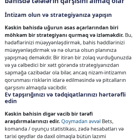
bahisdə tələlərin qarşısını almaq olar
İntizam olun və strategiyanıza yapışın
Kəskin bahisdə uğurun əsas açarlarından biri
möhkəm bir strategiyanı qurmaq və izləməkdir.
Bu,
hədəflərinizi müəyyənləşdirmək, bahis həddlərinizi
müəyyənləşdirmək və nə olursa olsun planınıza
yapışmaq deməkdir. Bir itirən bir zolaq vurduğunuzda
və ya cəlbedici bir xətt görəndə strategiyanızdan
sapmağa cazibədar ola bilər, ancaq nizam-intizamın
qorunması risklərin idarə edilməsində və pitcalların
qarşısını almaqda vacibdir.
Ev tapşırığınızı və tədqiqatlarınızı hərtərəfli
edin
Kəskin bahisin digər vacib bir tərəfi
araşdırmalarınızı edir.
Qoymadan əvvəl
Bets,
komanda / oyunçu statistikası, zədə hesabatları və
tarixi qeydlər də daxil olmaqla bütün lazımi