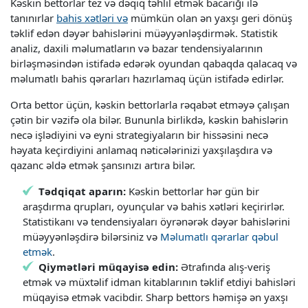
Kəskin bettorlar tez və dəqiq təhlil etmək bacarığı ilə
tanınırlar
bahis xətləri və
mümkün olan ən yaxşı geri dönüş
təklif edən dəyər bahislərini müəyyənləşdirmək. Statistik
analiz, daxili məlumatların və bazar tendensiyalarının
birləşməsindən istifadə edərək oyundan qabaqda qalacaq və
məlumatlı bahis qərarları hazırlamaq üçün istifadə edirlər.
Orta bettor üçün, kəskin bettorlarla rəqabət etməyə çalışan
çətin bir vəzifə ola bilər. Bununla birlikdə, kəskin bahislərin
necə işlədiyini və eyni strategiyaların bir hissəsini necə
həyata keçirdiyini anlamaq nəticələrinizi yaxşılaşdıra və
qazanc əldə etmək şansınızı artıra bilər.
Tədqiqat aparın:
Kəskin bettorlar hər gün bir
araşdırma qrupları, oyunçular və bahis xətləri keçirirlər.
Statistikanı və tendensiyaları öyrənərək dəyər bahislərini
müəyyənləşdirə bilərsiniz və
Məlumatlı qərarlar qəbul
etmək
.
Qiymətləri müqayisə edin:
Ətrafında alış-veriş
etmək və müxtəlif idman kitablarının təklif etdiyi bahisləri
müqayisə etmək vacibdir. Sharp bettors həmişə ən yaxşı