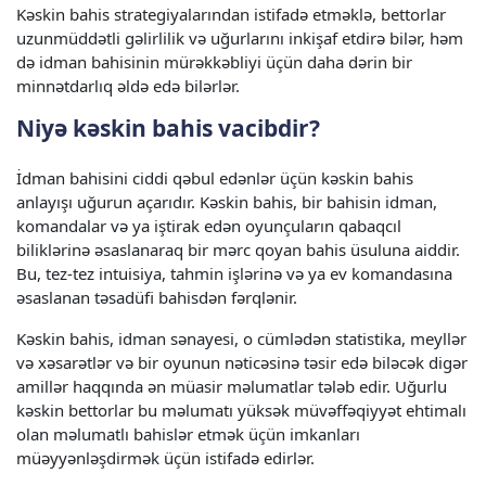
Kəskin bahis strategiyalarından istifadə etməklə, bettorlar
uzunmüddətli gəlirlilik və uğurlarını inkişaf etdirə bilər, həm
də idman bahisinin mürəkkəbliyi üçün daha dərin bir
minnətdarlıq əldə edə bilərlər.
Niyə kəskin bahis vacibdir?
İdman bahisini ciddi qəbul edənlər üçün kəskin bahis
anlayışı uğurun açarıdır. Kəskin bahis, bir bahisin idman,
komandalar və ya iştirak edən oyunçuların qabaqcıl
biliklərinə əsaslanaraq bir mərc qoyan bahis üsuluna aiddir.
Bu, tez-tez intuisiya, tahmin işlərinə və ya ev komandasına
əsaslanan təsadüfi bahisdən fərqlənir.
Kəskin bahis, idman sənayesi, o cümlədən statistika, meyllər
və xəsarətlər və bir oyunun nəticəsinə təsir edə biləcək digər
amillər haqqında ən müasir məlumatlar tələb edir. Uğurlu
kəskin bettorlar bu məlumatı yüksək müvəffəqiyyət ehtimalı
olan məlumatlı bahislər etmək üçün imkanları
müəyyənləşdirmək üçün istifadə edirlər.