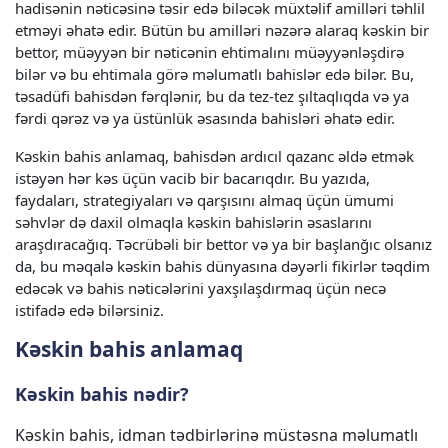
hadisənin nəticəsinə təsir edə biləcək müxtəlif amilləri təhlil
etməyi əhatə edir. Bütün bu amilləri nəzərə alaraq kəskin bir
bettor, müəyyən bir nəticənin ehtimalını müəyyənləşdirə
bilər və bu ehtimala görə məlumatlı bahislər edə bilər. Bu,
təsadüfi bahisdən fərqlənir, bu da tez-tez şıltaqlıqda və ya
fərdi qərəz və ya üstünlük əsasında bahisləri əhatə edir.
Kəskin bahis anlamaq, bahisdən ardıcıl qazanc əldə etmək
istəyən hər kəs üçün vacib bir bacarıqdır. Bu yazıda,
faydaları, strategiyaları və qarşısını almaq üçün ümumi
səhvlər də daxil olmaqla kəskin bahislərin əsaslarını
araşdıracağıq. Təcrübəli bir bettor və ya bir başlanğıc olsanız
da, bu məqalə kəskin bahis dünyasına dəyərli fikirlər təqdim
edəcək və bahis nəticələrini yaxşılaşdırmaq üçün necə
istifadə edə bilərsiniz.
Kəskin bahis anlamaq
Kəskin bahis nədir?
Kəskin bahis, idman tədbirlərinə müstəsna məlumatlı