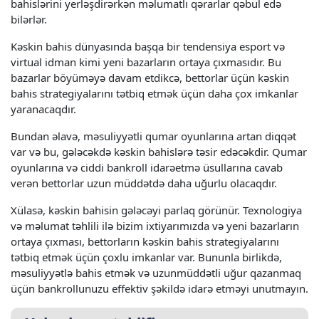
bahislərini yerləşdirərkən məlumatlı qərarlar qəbul edə
bilərlər.
Kəskin bahis dünyasında başqa bir tendensiya esport və
virtual idman kimi yeni bazarların ortaya çıxmasıdır. Bu
bazarlar böyüməyə davam etdikcə, bettorlar üçün kəskin
bahis strategiyalarını tətbiq etmək üçün daha çox imkanlar
yaranacaqdır.
Bundan əlavə, məsuliyyətli qumar oyunlarına artan diqqət
var və bu, gələcəkdə kəskin bahislərə təsir edəcəkdir. Qumar
oyunlarına və ciddi bankroll idarəetmə üsullarına cavab
verən bettorlar uzun müddətdə daha uğurlu olacaqdır.
Xülasə, kəskin bahisin gələcəyi parlaq görünür. Texnologiya
və məlumat təhlili ilə bizim ixtiyarımızda və yeni bazarların
ortaya çıxması, bettorların kəskin bahis strategiyalarını
tətbiq etmək üçün çoxlu imkanlar var. Bununla birlikdə,
məsuliyyətlə bahis etmək və uzunmüddətli uğur qazanmaq
üçün bankrollunuzu effektiv şəkildə idarə etməyi unutmayın.