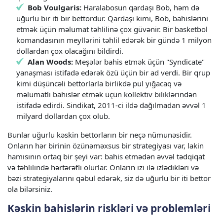
Bob Voulgaris:
Haralabosun qardaşı Bob, həm də
uğurlu bir iti bir bettordur. Qardaşı kimi, Bob, bahislərini
etmək üçün məlumat təhlilinə çox güvənir. Bir basketbol
komandasının meyllərini təhlil edərək bir gündə 1 milyon
dollardan çox olacağını bildirdi.
Alan Woods:
Meşələr bahis etmək üçün "Syndicate"
yanaşması istifadə edərək özü üçün bir ad verdi. Bir qrup
kimi düşüncəli bettorlarla birlikdə pul yığacaq və
məlumatlı bahislər etmək üçün kollektiv biliklərindən
istifadə edirdi. Sindikat, 2011-ci ildə dağılmadan əvvəl 1
milyard dollardan çox olub.
Bunlar uğurlu kəskin bettorların bir neçə nümunəsidir.
Onların hər birinin özünəməxsus bir strategiyası var, lakin
hamısının ortaq bir şeyi var: bahis etmədən əvvəl tədqiqat
və təhlilində hərtərəfli olurlar. Onların izi ilə izlədikləri və
bəzi strategiyalarını qəbul edərək, siz də uğurlu bir iti bettor
ola bilərsiniz.
Kəskin bahislərin riskləri və problemləri