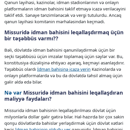
Qanun layihəsi, kazinolar, idman stadionlarının və onlayn
platformaların idman bahisini təklif etməyə icazə veriləcəyini
təklif etdi. Sənaye tənzimlənəcək və vergi tutulurdu. Ancaq
qanun layihəsi komitənin mərhələsindən keçmədi.
Missuridə idman bahisini leqallaşdırmaq üçün
bir təşəbbüs varmı??
Bəli, dövlətdə idman bahisini qanuniləşdirmək üçün bir
seçki təşəbbüsü üçün imzalar toplamaq üçün səylər var. Bu,
konstitusiya düzəlişinə ehtiyacı aşaraq, keçməyi asanlaşdırır.
Təşəbbüs olardı
İdman bahisinə icazə verin
Kazinolarda və
onlayn platformalarda və bu da dövlətdə təhsil almaq üçün
gəlir əldə edə bilər.
Nə var
Missuridə idman bahisini leqallaşdıran
maliyyə faydaları?
Missuridə idman bahisinin leqallaşdırılması dövlət üçün
milyonlarla dollar gəlir gətirə bilər. Hal-hazırda bir çox sakin
qonşu dövlətlərdə bahislər yerləşdirmək üçün dövlət xətləri
keçir
İdman bahisinin olduğu yer
qanunidir. İdman bahisini