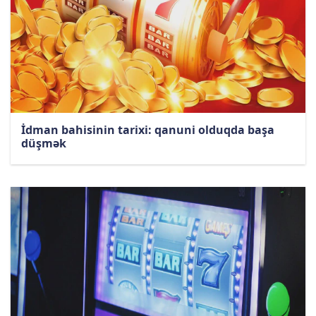
İdman bahisinin tarixi: qanuni olduqda başa
düşmək