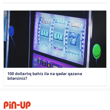
100 dollarlıq bahis ilə nə qədər qazana
bilərsiniz?