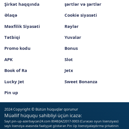
Şirkət haqqında
şərtlər və şərtlər
Əlaqə
Cookie siyasəti
Məxfilik Siyasəti
Rəylər
Tətbiqi
Yuvalar
Promo kodu
Bonus
APK
Slot
Book of Ra
Jetx
Lucky Jet
Sweet Bonanza
Pin up
2024 Copyright © Bütün hüquqlar qorunur
Müəllif hüququ sahibliyi üçün icazə:
Sayt pin-up-azerbaycan24.com 8048/JAZ2017-0003 (Curacao oyun lisenziyası)
saylı lisenziya əsasında fəaliyyət göstərən Pin Up lisenziyalaşdırma şirkətinin