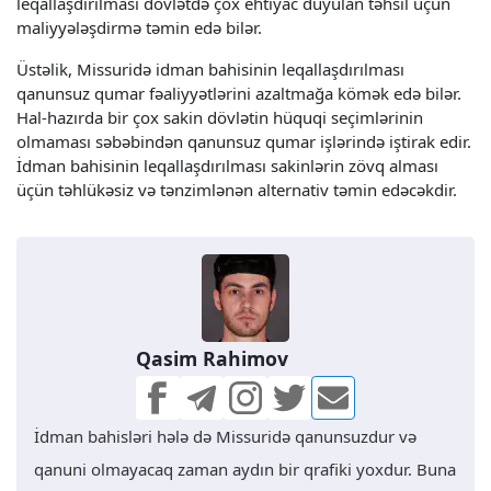
leqallaşdırılması dövlətdə çox ehtiyac duyulan təhsil üçün
maliyyələşdirmə təmin edə bilər.
Üstəlik, Missuridə idman bahisinin leqallaşdırılması
qanunsuz qumar fəaliyyətlərini azaltmağa kömək edə bilər.
Hal-hazırda bir çox sakin dövlətin hüquqi seçimlərinin
olmaması səbəbindən qanunsuz qumar işlərində iştirak edir.
İdman bahisinin leqallaşdırılması sakinlərin zövq alması
üçün təhlükəsiz və tənzimlənən alternativ təmin edəcəkdir.
Qasim Rahimov
İdman bahisləri hələ də Missuridə qanunsuzdur və
qanuni olmayacaq zaman aydın bir qrafiki yoxdur. Buna