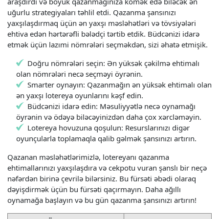
araşdırdı və böyük qazanmağınıza kömək edə biləcək ən
uğurlu strategiyaları təhlil etdi. Qazanma şansınızı
yaxşılaşdırmaq üçün ən yaxşı məsləhətləri və tövsiyələri
ehtiva edən hərtərəfli bələdçi tərtib etdik. Büdcənizi idarə
etmək üçün lazımi nömrələri seçməkdən, sizi əhatə etmişik.
Doğru nömrələri seçin: Ən yüksək çəkilmə ehtimalı
olan nömrələri necə seçməyi öyrənin.
Smarter oynayın: Qazanmağın ən yüksək ehtimalı olan
ən yaxşı lotereya oyunlarını kəşf edin.
Büdcənizi idarə edin: Məsuliyyətlə necə oynamağı
öyrənin və ödəyə biləcəyinizdən daha çox xərcləməyin.
Lotereya hovuzuna qoşulun: Resurslarınızı digər
oyunçularla toplamaqla qalib gəlmək şansınızı artırın.
Qazanan məsləhətlərimizlə, lotereyanı qazanma
ehtimallarınızı yaxşılaşdıra və cekpotu vuran şanslı bir neçə
nəfərdən birinə çevrilə bilərsiniz. Bu fürsəti əbədi olaraq
dəyişdirmək üçün bu fürsəti qaçırmayın. Daha ağıllı
oynamağa başlayın və bu gün qazanma şansınızı artırın!