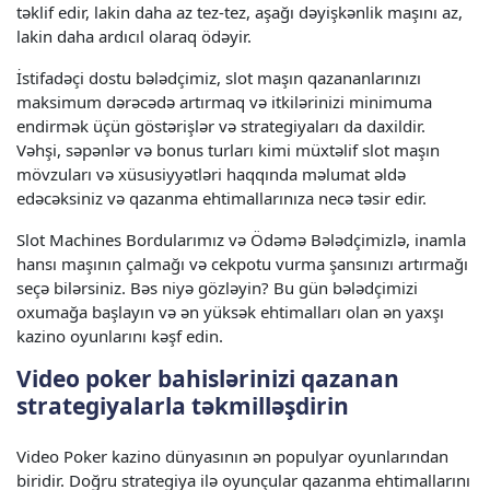
təklif edir, lakin daha az tez-tez, aşağı dəyişkənlik maşını az,
lakin daha ardıcıl olaraq ödəyir.
İstifadəçi dostu bələdçimiz, slot maşın qazananlarınızı
maksimum dərəcədə artırmaq və itkilərinizi minimuma
endirmək üçün göstərişlər və strategiyaları da daxildir.
Vəhşi, səpənlər və bonus turları kimi müxtəlif slot maşın
mövzuları və xüsusiyyətləri haqqında məlumat əldə
edəcəksiniz və qazanma ehtimallarınıza necə təsir edir.
Slot Machines Bordularımız və Ödəmə Bələdçimizlə, inamla
hansı maşının çalmağı və cekpotu vurma şansınızı artırmağı
seçə bilərsiniz. Bəs niyə gözləyin? Bu gün bələdçimizi
oxumağa başlayın və ən yüksək ehtimalları olan ən yaxşı
kazino oyunlarını kəşf edin.
Video poker bahislərinizi qazanan
strategiyalarla təkmilləşdirin
Video Poker kazino dünyasının ən populyar oyunlarından
biridir. Doğru strategiya ilə oyunçular qazanma ehtimallarını