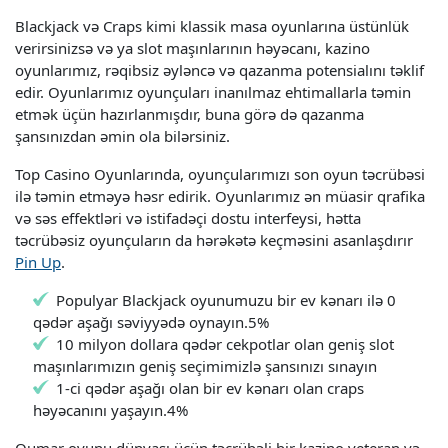
Blackjack və Craps kimi klassik masa oyunlarına üstünlük
verirsinizsə və ya slot maşınlarının həyəcanı, kazino
oyunlarımız, rəqibsiz əyləncə və qazanma potensialını təklif
edir. Oyunlarımız oyunçuları inanılmaz ehtimallarla təmin
etmək üçün hazırlanmışdır, buna görə də qazanma
şansınızdan əmin ola bilərsiniz.
Top Casino Oyunlarında, oyunçularımızı son oyun təcrübəsi
ilə təmin etməyə həsr edirik. Oyunlarımız ən müasir qrafika
və səs effektləri və istifadəçi dostu interfeysi, hətta
təcrübəsiz oyunçuların da hərəkətə keçməsini asanlaşdırır
Pin Up
.
Populyar Blackjack oyunumuzu bir ev kənarı ilə 0
qədər aşağı səviyyədə oynayın.5%
10 milyon dollara qədər cekpotlar olan geniş slot
maşınlarımızın geniş seçimimizlə şansınızı sınayın
1-ci qədər aşağı olan bir ev kənarı olan craps
həyəcanını yaşayın.4%
Qumar oyunu dünyası üçün təcrübəli bir kazino veteran və