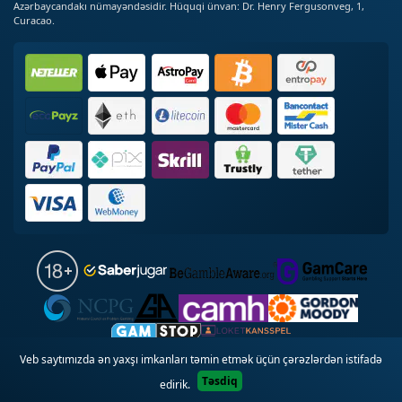
Azərbaycandakı nümayəndəsidir. Hüquqi ünvan: Dr. Henry Fergusonveg, 1,
Curacao.
Veb saytımızda ən yaxşı imkanları təmin etmək üçün çərəzlərdən istifadə
Təsdiq
edirik.