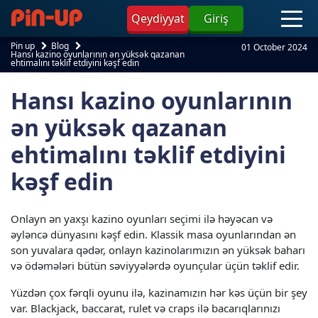
Qeydiyyat
Giriş
Pin up
Blog
01 October 2024
Hansı kazino oyunlarının ən yüksək qazanan
ehtimalını təklif etdiyini kəşf edin
Hansı kazino oyunlarının
ən yüksək qazanan
ehtimalını təklif etdiyini
kəşf edin
Onlayn ən yaxşı kazino oyunları seçimi ilə həyəcan və
əyləncə dünyasını kəşf edin. Klassik masa oyunlarından ən
son yuvalara qədər, onlayn kazinolarımızın ən yüksək baharı
və ödəmələri bütün səviyyələrdə oyunçular üçün təklif edir.
Yüzdən çox fərqli oyunu ilə, kazinamızın hər kəs üçün bir şey
var. Blackjack, baccarat, rulet və craps ilə bacarıqlarınızı