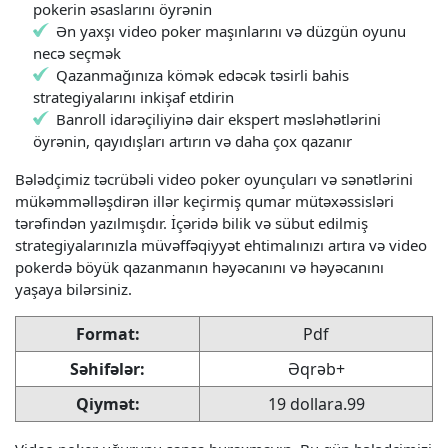
pokerin əsaslarını öyrənin
Ən yaxşı video poker maşınlarını və düzgün oyunu
necə seçmək
Qazanmağınıza kömək edəcək təsirli bahis
strategiyalarını inkişaf etdirin
Banroll idarəçiliyinə dair ekspert məsləhətlərini
öyrənin, qayıdışları artırın və daha çox qazanır
Bələdçimiz təcrübəli video poker oyunçuları və sənətlərini
mükəmməlləşdirən illər keçirmiş qumar mütəxəssisləri
tərəfindən yazılmışdır. İçəridə bilik və sübut edilmiş
strategiyalarınızla müvəffəqiyyət ehtimalınızı artıra və video
pokerdə böyük qazanmanın həyəcanını və həyəcanını
yaşaya bilərsiniz.
Format:
Pdf
Səhifələr:
Əqrəb+
Qiymət:
19 dollara.99