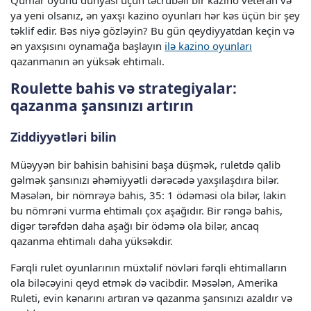
ya yeni olsanız, ən yaxşı kazino oyunları hər kəs üçün bir şey
təklif edir. Bəs niyə gözləyin? Bu gün qeydiyyatdan keçin və
ən yaxşısını oynamağa başlayın
ilə kazino oyunları
qazanmanın ən yüksək ehtimalı.
Roulette bahis və strategiyalar:
qazanma şansınızı artırın
Ziddiyyətləri bilin
Müəyyən bir bahisin bahisini başa düşmək, ruletdə qalib
gəlmək şansınızı əhəmiyyətli dərəcədə yaxşılaşdıra bilər.
Məsələn, bir nömrəyə bahis, 35: 1 ödəməsi ola bilər, lakin
bu nömrəni vurma ehtimalı çox aşağıdır. Bir rəngə bahis,
digər tərəfdən daha aşağı bir ödəmə ola bilər, ancaq
qazanma ehtimalı daha yüksəkdir.
Fərqli rulet oyunlarının müxtəlif növləri fərqli ehtimalların
ola biləcəyini qeyd etmək də vacibdir. Məsələn, Amerika
Ruleti, evin kənarını artıran və qazanma şansınızı azaldır və