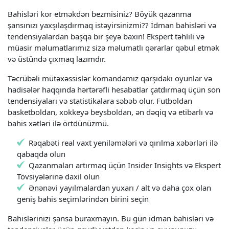
Bahisləri kor etməkdən bezmisiniz? Böyük qazanma
şansınızı yaxşılaşdırmaq istəyirsinizmi?? İdman bahisləri və
tendensiyalardan başqa bir şeyə baxın! Ekspert təhlili və
müasir məlumatlarımız sizə məlumatlı qərarlar qəbul etmək
və üstündə çıxmaq lazımdır.
Təcrübəli mütəxəssislər komandamız qarşıdakı oyunlar və
hadisələr haqqında hərtərəfli hesabatlar çatdırmaq üçün son
tendensiyaları və statistikalara səbəb olur. Futboldan
basketboldan, xokkeyə beysboldan, ən dəqiq və etibarlı və
bahis xətləri ilə örtdünüzmü.
Rəqabəti real vaxt yeniləmələri və qırılma xəbərləri ilə
qabaqda olun
Qazanmaları artırmaq üçün Insider Insights və Ekspert
Tövsiyələrinə daxil olun
Ənənəvi yayılmalardan yuxarı / alt və daha çox olan
geniş bahis seçimlərindən birini seçin
Bahislərinizi şansa buraxmayın. Bu gün idman bahisləri və