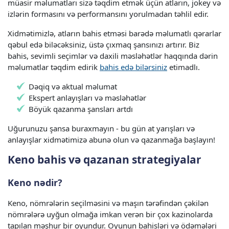
müasir məlumatları sizə təqdim etmək üçün atların, jokey və
izlərin formasını və performansını yorulmadan təhlil edir.
Xidmətimizlə, atların bahis etməsi barədə məlumatlı qərarlar
qəbul edə biləcəksiniz, üstə çıxmaq şansınızı artırır. Biz
bahis, sevimli seçimlər və daxili məsləhətlər haqqında dərin
məlumatlar təqdim edirik
bahis edə bilərsiniz
etimadlı.
Dəqiq və aktual məlumat
Ekspert anlayışları və məsləhətlər
Böyük qazanma şansları artdı
Uğurunuzu şansa buraxmayın - bu gün at yarışları və
anlayışlar xidmətimizə abunə olun və qazanmağa başlayın!
Keno bahis və qazanan strategiyalar
Keno nədir?
Keno, nömrələrin seçilməsini və maşın tərəfindən çəkilən
nömrələrə uyğun olmağa imkan verən bir çox kazinolarda
tapılan məşhur bir oyundur. Oyunun bahisləri və ödəmələri