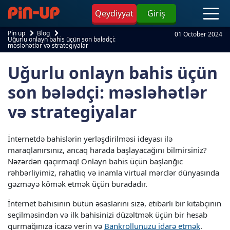
Qeydiyyat
Giriş
Pin up
Blog
01 October 2024
Uğurlu onlayn bahis üçün son bələdçi:
məsləhətlər və strategiyalar
Uğurlu onlayn bahis üçün
son bələdçi: məsləhətlər
və strategiyalar
İnternetdə bahislərin yerləşdirilməsi ideyası ilə
maraqlanırsınız, ancaq harada başlayacağını bilmirsiniz?
Nəzərdən qaçırmaq! Onlayn bahis üçün başlanğıc
rəhbərliyimiz, rahatlıq və inamla virtual mərclər dünyasında
gəzməyə kömək etmək üçün buradadır.
İnternet bahisinin bütün əsaslarını sizə, etibarlı bir kitabçının
seçilməsindən və ilk bahisinizi düzəltmək üçün bir hesab
qurmağınıza icazə verin və
Bankrollunuzu idarə etmək
.