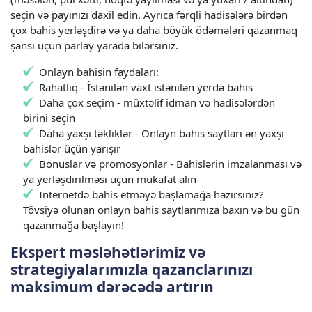
seçin və payınızı daxil edin. Ayrıca fərqli hadisələrə birdən
çox bahis yerləşdirə və ya daha böyük ödəmələri qazanmaq
şansı üçün parlay yarada bilərsiniz.
Onlayn bahisin faydaları:
Rahatlıq - İstənilən vaxt istənilən yerdə bahis
Daha çox seçim - müxtəlif idman və hadisələrdən
birini seçin
Daha yaxşı təkliklər - Onlayn bahis saytları ən yaxşı
bahislər üçün yarışır
Bonuslar və promosyonlar - Bahislərin imzalanması və
ya yerləşdirilməsi üçün mükafat alın
İnternetdə bahis etməyə başlamağa hazırsınız?
Tövsiyə olunan onlayn bahis saytlarımıza baxın və bu gün
qazanmağa başlayın!
Ekspert məsləhətlərimiz və
strategiyalarımızla qazanclarınızı
maksimum dərəcədə artırın