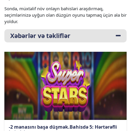
Sonda, müxtəlif növ onlayn bahisləri araşdırmaq,
seçimlərinizə uyğun olan düzgün oyunu tapmaq üçün əla bir
yoldur.
Xəbərlər və təkliflər
-2 mənasını başa düşmək.Bahisdə 5: Hərtərəfli