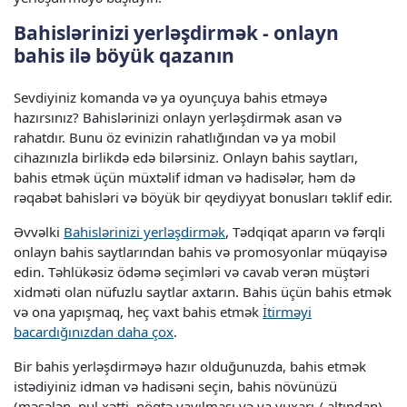
Bahislərinizi yerləşdirmək - onlayn
bahis ilə böyük qazanın
Sevdiyiniz komanda və ya oyunçuya bahis etməyə
hazırsınız? Bahislərinizi onlayn yerləşdirmək asan və
rahatdır. Bunu öz evinizin rahatlığından və ya mobil
cihazınızla birlikdə edə bilərsiniz. Onlayn bahis saytları,
bahis etmək üçün müxtəlif idman və hadisələr, həm də
rəqabət bahisləri və böyük bir qeydiyyat bonusları təklif edir.
Əvvəlki
Bahislərinizi yerləşdirmək
, Tədqiqat aparın və fərqli
onlayn bahis saytlarından bahis və promosyonlar müqayisə
edin. Təhlükəsiz ödəmə seçimləri və cavab verən müştəri
xidməti olan nüfuzlu saytlar axtarın. Bahis üçün bahis etmək
və ona yapışmaq, heç vaxt bahis etmək
İtirməyi
bacardığınızdan daha çox
.
Bir bahis yerləşdirməyə hazır olduğunuzda, bahis etmək
istədiyiniz idman və hadisəni seçin, bahis növünüzü
(məsələn, pul xətti, nöqtə yayılması və ya yuxarı / altından)