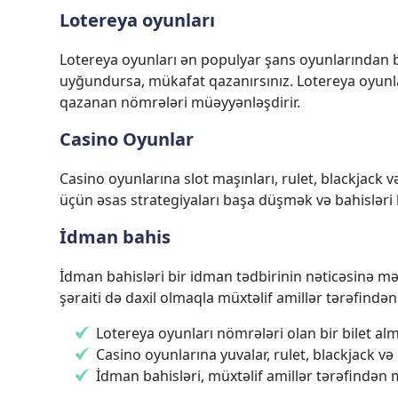
Lotereya oyunları
Lotereya oyunları ən populyar şans oyunlarından bi
uyğundursa, mükafat qazanırsınız. Lotereya oyunla
qazanan nömrələri müəyyənləşdirir.
Casino Oyunlar
Casino oyunlarına slot maşınları, rulet, blackjack 
üçün əsas strategiyaları başa düşmək və bahisləri
İdman bahis
İdman bahisləri bir idman tədbirinin nəticəsinə mə
şəraiti də daxil olmaqla müxtəlif amillər tərəfind
Lotereya oyunları nömrələri olan bir bilet a
Casino oyunlarına yuvalar, rulet, blackjack və 
İdman bahisləri, müxtəlif amillər tərəfindən