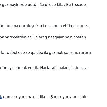
 gəzməyinizdə bütün fərqi edə bilər. Bu hissədə,
n üçün ödəmə quruluşu kimi qazanma ehtimallarınıza
və vəziyyətdən asılı olaraq başqalarına nisbətən
lar qəbul edə və qələbə ilə gəzmək şansınızı artıra
tməyə kömək edirik. Hərtərəfli bələdçilərimiz və
ək
qumar oyununa gəldikdə. Şans oyunlarının bir