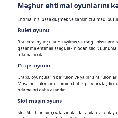
Məşhur ehtimal oyunlarını kə
Ehtimalınızı başa düşmək və şansınızı almaq, bütün
Rulet oyunu
Roulette, oyunçuların sayılmış və rəngli hissələrə 
qazanma ehtimalı aşağı, lakin ödənişlidir. Bununla
ödəmələri ilə.
Craps oyunu
Craps, oyunçuların bir rulon və ya bir sıra rulonla
Məsələn, rulonların cəminə bahis proqnozlaşdırm
ödəmələri daha asandır.
Slot maşın oyunu
Slot Machine bir çox kazinolarda tapılan və onl