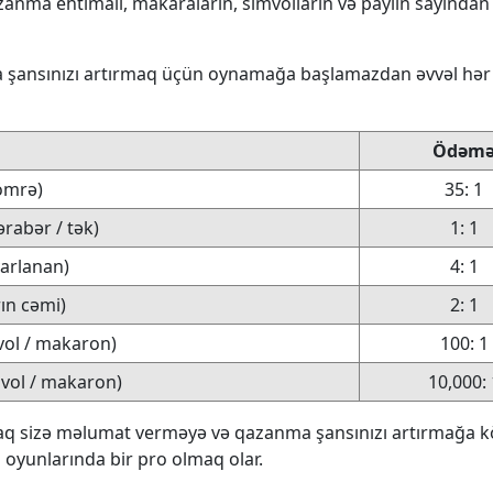
zanma ehtimalı, makaraların, simvolların və paylin sayından
 şansınızı artırmaq üçün oynamağa başlamazdan əvvəl hər 
Ödəm
nömrə)
35: 1
ərabər / tək)
1: 1
varlanan)
4: 1
ın cəmi)
2: 1
vol / makaron)
100: 1
mvol / makaron)
10,000: 
q sizə məlumat verməyə və qazanma şansınızı artırmağa kömək
l oyunlarında bir pro olmaq olar.