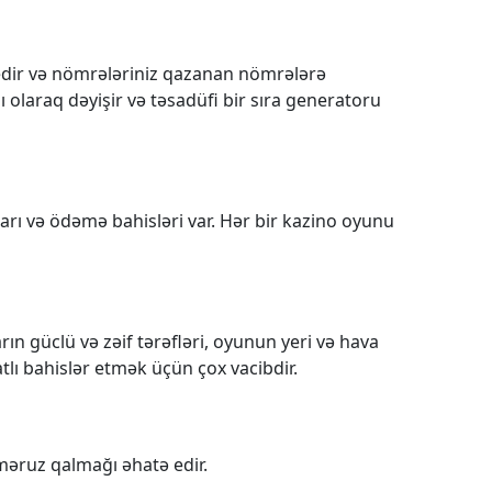
ə edir və nömrələriniz qazanan nömrələrə
olaraq dəyişir və təsadüfi bir sıra generatoru
ları və ödəmə bahisləri var. Hər bir kazino oyunu
n güclü və zəif tərəfləri, oyunun yeri və hava
tlı bahislər etmək üçün çox vacibdir.
məruz qalmağı əhatə edir.