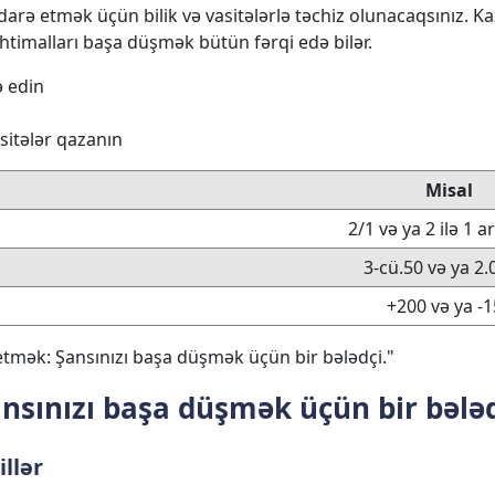
arə etmək üçün bilik və vasitələrlə təchiz olunacaqsınız. K
htimalları başa düşmək bütün fərqi edə bilər.
ə edin
itələr qazanın
Misal
2/1 və ya 2 ilə 1 
3-cü.50 və ya 2.
+200 və ya -
mək: Şansınızı başa düşmək üçün bir bələdçi."
sınızı başa düşmək üçün bir bələ
llər