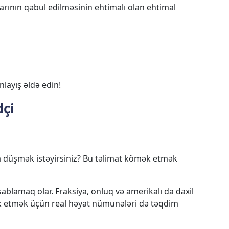
ının qəbul edilməsinin ehtimalı olan ehtimal
layış əldə edin!
dçi
a düşmək istəyirsiniz? Bu təlimat kömək etmək
esablamaq olar. Fraksiya, onluq və amerikalı da daxil
ək etmək üçün real həyat nümunələri də təqdim