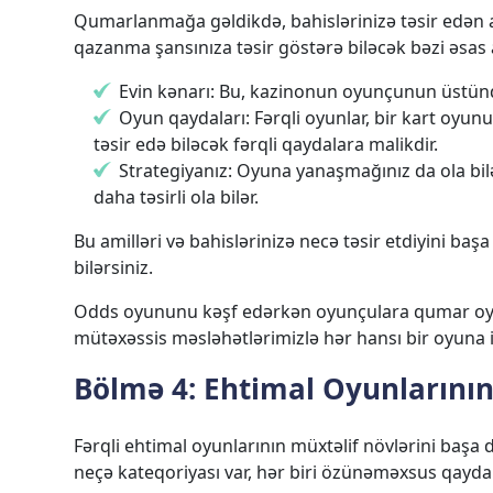
Qumarlanmağa gəldikdə, bahislərinizə təsir edən a
qazanma şansınıza təsir göstərə biləcək bəzi əsas 
Evin kənarı: Bu, kazinonun oyunçunun üstündə
Oyun qaydaları: Fərqli oyunlar, bir kart oyu
təsir edə biləcək fərqli qaydalara malikdir.
Strategiyanız: Oyuna yanaşmağınız da ola bi
daha təsirli ola bilər.
Bu amilləri və bahislərinizə necə təsir etdiyini b
bilərsiniz.
Odds oyununu kəşf edərkən oyunçulara qumar oyunla
mütəxəssis məsləhətlərimizlə hər hansı bir oyuna i
Bölmə 4: Ehtimal Oyunlarının 
Fərqli ehtimal oyunlarının müxtəlif növlərini baş
neçə kateqoriyası var, hər biri özünəməxsus qaydalar