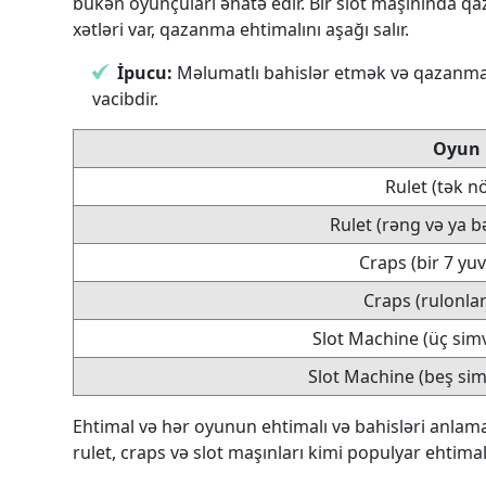
bükən oyunçuları əhatə edir. Bir slot maşınında qa
xətləri var, qazanma ehtimalını aşağı salır.
İpucu:
Məlumatlı bahislər etmək və qazanma
vacibdir.
Oyun
Rulet (tək 
Rulet (rəng və ya b
Craps (bir 7 yu
Craps (rulonlar
Slot Machine (üç sim
Slot Machine (beş si
Ehtimal və hər oyunun ehtimalı və bahisləri anlama
rulet, craps və slot maşınları kimi populyar ehtima