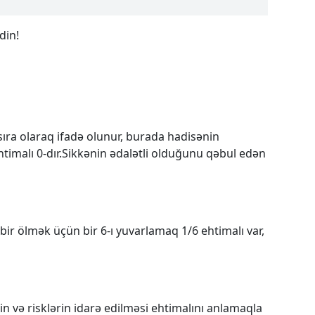
din!
 sıra olaraq ifadə olunur, burada hadisənin
malı 0-dır.Sikkənin ədalətli olduğunu qəbul edən
 bir ölmək üçün bir 6-ı yuvarlamaq 1/6 ehtimalı var,
in və risklərin idarə edilməsi ehtimalını anlamaqla