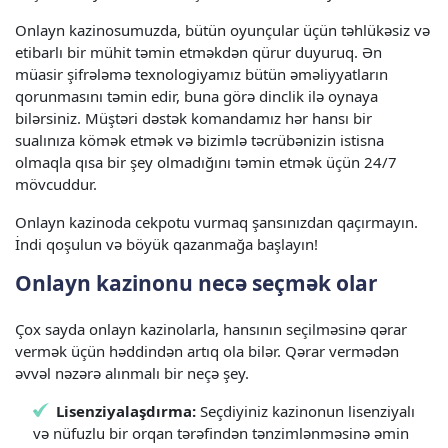
Onlayn kazinosumuzda, bütün oyunçular üçün təhlükəsiz və
etibarlı bir mühit təmin etməkdən qürur duyuruq. Ən
müasir şifrələmə texnologiyamız bütün əməliyyatların
qorunmasını təmin edir, buna görə dinclik ilə oynaya
bilərsiniz. Müştəri dəstək komandamız hər hansı bir
sualınıza kömək etmək və bizimlə təcrübənizin istisna
olmaqla qısa bir şey olmadığını təmin etmək üçün 24/7
mövcuddur.
Onlayn kazinoda cekpotu vurmaq şansınızdan qaçırmayın.
İndi qoşulun və böyük qazanmağa başlayın!
Onlayn kazinonu necə seçmək olar
Çox sayda onlayn kazinolarla, hansının seçilməsinə qərar
vermək üçün həddindən artıq ola bilər. Qərar vermədən
əvvəl nəzərə alınmalı bir neçə şey.
Lisenziyalaşdırma:
Seçdiyiniz kazinonun lisenziyalı
və nüfuzlu bir orqan tərəfindən tənzimlənməsinə əmin