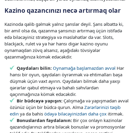
Kazino qazancınızı necə artırmaq olar
Kazinoda qalib gəlmək yalnız şanslar deyil. Şans əlbəttə ki,
bir amil olsa da, qazanma şansınızı artırmaq üçün istifadə
edə biləcəyiniz strategiya və məsləhətlər də var. Slots,
blackjack, rulet və ya hər hansı digər kazino oyunu
oynamaqdan zövq alsanız, aşağıdakı tövsiyələr
qazanmağınıza kömək edəcəkdir.
Qaydaları bilin:
Oynamağa başlamazdan əvvəl
Hər
hansı bir oyun, qaydaları öyrənmək və ehtimalları başa
düşmək üçün vaxt ayırın. Qaydaları bilmək daha yaxşı
qərarlar qəbul etməyə və bahalı səhvlərdən
qaçınmağınıza kömək edəcəkdir.
Bir büdcəyə yapışın:
Çalışmağa və yapışmadan əvvəl
özünüz üçün bir büdcə qurun. Alma
Zərərlərinizi təqib
edin
ya da bahis
ödəyə biləcəyinizdən daha çox
itirmək.
Bonuslardan faydalanın:
Bir çox onlayn kazinolar
qazandıqlarınızı artıra biləcək bonuslar və promosyonlar