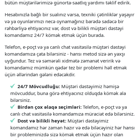
bütün müştərilərimizə günorta-saatlıq yardımı təklif edirik.
Hesabınızla bağlı bir sualınız varsa, texniki çətinliklər yaşayır
və ya oyunlarımızı necə oynamağınız barədə sadəcə bir
rəhbərliyə ehtiyacınız var, dost və bilikli müştəri dəstəyi
komandamız 24/7 kömək etmək üçün burada.
Telefon, e-poçt və ya canlı chat vasitəsilə müştəri dəstəyi
komandamıza çata bilərsiniz - hansı metod sizə ən yaxşı
uyğundur. Tez və səmərəli xidmətə zəmanət veririk və
komandamız mümkün qədər tez bir problemi həll etmək
üçün əllərindən gələni edəcəkdir.
24/7 Mövcudluğu:
Müştəri dəstəyimiz həmişə
mövcuddur, buna görə ehtiyacınız olduqda kömək ala
bilərsiniz.
Birdən çox əlaqə seçimləri:
Telefon, e-poçt və ya
canlı chat vasitəsilə komandamıza müraciət edə bilərsiniz.
Dost və bilikli heyət:
Müştəri dəstəyimiz
komandamız hər zaman hazır və edə biləcəyiniz hər hansı
bir probleminizdə sizə kömək etmək üçün hazır olan