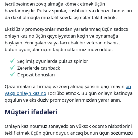
təcrübəsindən zövq almağa kömək etmək üçün
hazırlanmışdır. Pulsuz spinlər, cashback və depozit bonusları
da daxil olmaqla müxtəlif sövdələşmələr təklif edirik.
Eksklüziv promosyonlarımızdan yararlanmaq üçün sadəcə
onlayn kazino üçün qeydiyyatdan keçin və oynamağa
başlayın. Yeni gələn və ya təcrübəli bir veteran olsanız,
bütün oyunçular üçün təqdimatlarımız mövcuddur.
Seçilmiş oyunlarda pulsuz spinlər
Zərərlərdə cashback
Depozit bonusları
Qazanmaları artırmaq və zövq almaq şansını qaçırmayın
ən
yaxşı onlayn kazino
Təcrübə etmək. Bu gün onlayn kazinoya
qoşulun və eksklüziv promosyonlarımızdan yararlanın.
Müştəri ifadələri
Onlayn kazinoumuz sənayedə ən yüksək ödəmə nisbətlərini
təklif etmək üçün qürur duyur, ancaq bunun üçün sözümüzü