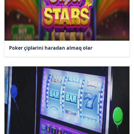
Poker çiplərini haradan almaq olar