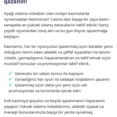
qazanın!
Aşağı ödəmə nisbətləri olan onlayn kazinolarda
oynamaqdan bezmisiniz? Casino-dan başqa bir şeyə baxın -
sənayedə ən yüksək ödəniş dərəcələrini təklif edirik! Geniş
çeşidli oyunlardan zövq alın və bu gün böyük qazanmağa
başlayın.
Kazinamız, hər bir oyunçunun qazanmaq üçün bərabər şansı
olduğunu təmin edən ədalətli və şəffaf siyasətləri ilə tanınır.
Üstəlik, gameplayınızı həyəcanlandıran və təltif etmək üçün
müxtəlif bonuslar və promosyonlar təklif edirik.
Generativ bir salam bonus ilə başlayın
Oynadığınız hər oyun ilə sədaqət nöqtələrini qazanın
Qazanmaq üçün daha çox şans üçün adi
promosyonlar və turnirlərdə iştirak edin
İndi kazinoya qoşulun və böyük qazanmanın həyəcanını
yaşayın! Yüksək ödəmə nisbətlərimiz, ədalətli siyasət və
maraqlı bonuslarımızla başqa bir yerdə oynamaq