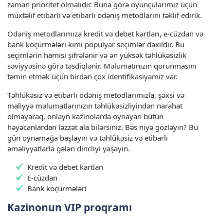
zaman prioritet olmalıdır. Buna görə oyunçularımız üçün
müxtəlif etibarlı və etibarlı ödəniş metodlarını təklif edirik.
Ödəniş metodlarımıza kredit və debet kartları, e-cüzdan və
bank köçürmələri kimi populyar seçimlər daxildir. Bu
seçimlərin hamısı şifrələnir və ən yüksək təhlükəsizlik
səviyyəsinə görə təsdiqlənir. Məlumatınızın qorunmasını
təmin etmək üçün birdən çox identifikasiyamız var.
Təhlükəsiz və etibarlı ödəniş metodlarımızla, şəxsi və
maliyyə məlumatlarınızın təhlükəsizliyindən narahat
olmayaraq, onlayn kazinolarda oynayan bütün
həyəcanlardan ləzzət ala bilərsiniz. Bəs niyə gözləyin? Bu
gün oynamağa başlayın və təhlükəsiz və etibarlı
əməliyyatlarla gələn dincliyi yaşayın.
Kredit və debet kartları
E-cüzdan
Bank köçürmələri
Kazinonun VIP proqramı