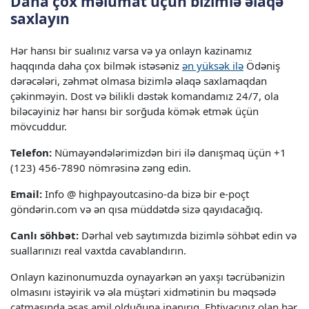
Daha çox məlumat üçün bizimlə əlaqə
saxlayın
Hər hansı bir sualınız varsa və ya onlayn kazinamız
haqqında daha çox bilmək istəsəniz
ən yüksək ilə
Ödəniş
dərəcələri, zəhmət olmasa bizimlə əlaqə saxlamaqdan
çəkinməyin. Dost və bilikli dəstək komandamız 24/7, ola
biləcəyiniz hər hansı bir sorğuda kömək etmək üçün
mövcuddur.
Telefon:
Nümayəndələrimizdən biri ilə danışmaq üçün +1
(123) 456-7890 nömrəsinə zəng edin.
Email:
Info @ highpayoutcasino-da bizə bir e-poçt
göndərin.com və ən qısa müddətdə sizə qayıdacağıq.
Canlı söhbət:
Dərhal veb saytımızda bizimlə söhbət edin və
suallarınızı real vaxtda cavablandırın.
Onlayn kazinonumuzda oynayarkən ən yaxşı təcrübənizin
olmasını istəyirik və əla müştəri xidmətinin bu məqsədə
çatmasında əsas amil olduğuna inanırıq. Ehtiyacınız olan hər