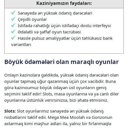
Kaziniyamızın faydaları:
Sənayedə ən yüksək ödəniş dərəcələri
Çeşidli oyunlar
İstifadə rahatlığı üçün istifadəçi dostu interfeysi
Ədalətli və şəffaf oyun təcrübəsi
Hassle pulsuz əməliyyatlar üçün təhlükəsiz bank
variantları
Böyük ödəmələri olan maraqlı oyunlar
Onlayn kazinolara gəldikdə, yüksək ödəniş dərəcələri olan
oyunlar tapmaq uğur qazanmaq üçün çox vacibdir. Buna
görə kazinoumuz böyük ödəyən üst oyunların geniş
seçimini təklif edir! Slots, masa oyunlarına və ya canlı diler
oyunlarına üstünlük verirsinizsə, bizi əhatə etmisiniz.
Slots:
Slot oyunlarımız sənayedə ən yüksək ödəniş
nisbətlərini təklif edir. Mega Mea Moolah və Gonzonun
axtarmaq kimi məşhur adları ilə, yalnız bir fırlanmaqla