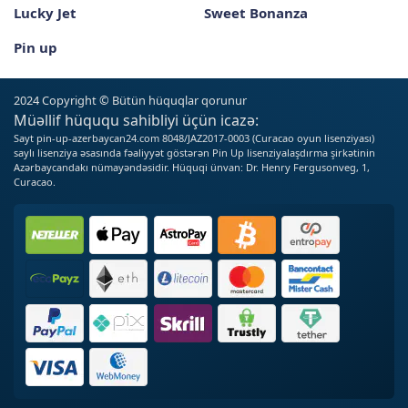
Lucky Jet
Sweet Bonanza
Pin up
2024 Copyright © Bütün hüquqlar qorunur
Müəllif hüququ sahibliyi üçün icazə:
Sayt pin-up-azerbaycan24.com 8048/JAZ2017-0003 (Curacao oyun lisenziyası)
saylı lisenziya əsasında fəaliyyət göstərən Pin Up lisenziyalaşdırma şirkətinin
Azərbaycandakı nümayəndəsidir. Hüquqi ünvan: Dr. Henry Fergusonveg, 1,
Curacao.