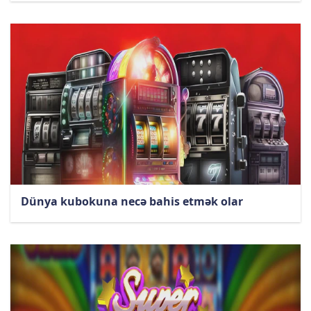
Dünya kubokuna necə bahis etmək olar