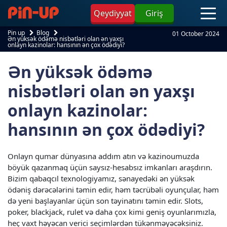
Qeydiyyat
Giriş
Pin up
Blog
01 October 2024
Ən yüksək ödəmə nisbətləri olan ən yaxşı
onlayn kazinolar: hansının ən çox ödədiyi?
Ən yüksək ödəmə
nisbətləri olan ən yaxşı
onlayn kazinolar:
hansının ən çox ödədiyi?
Onlayn qumar dünyasına addım atın və kazinoumuzda
böyük qazanmaq üçün saysız-hesabsız imkanları araşdırın.
Bizim qabaqcıl texnologiyamız, sənayedəki ən yüksək
ödəniş dərəcələrini təmin edir, həm təcrübəli oyunçular, həm
də yeni başlayanlar üçün son təyinatını təmin edir. Slots,
poker, blackjack, rulet və daha çox kimi geniş oyunlarımızla,
heç vaxt həyəcan verici seçimlərdən tükənməyəcəksiniz.