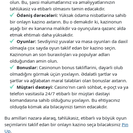
olun. Bu, şəxsi məlumatlarınız və əməliyyatlarınızın
təhlükəsiz və etibarlı olmasını təmin edəcəkdir.
Ödəniş dərəcələri:
Yüksək ödəmə nisbətlərinə sahib
bir onlayn kazino axtarın. Bu o deməkdir ki, kazinonun
aşağı bir ev kənarına malikdir və oyunçulara qazanc əldə
etmək ehtimalı daha yüksəkdir.
Oyunlar:
Sevdiyiniz yuvalar və masa oyunları da daxil
olmaqla çox sayda oyun təklif edən bir kazino seçin.
Kazinonun ən son buraxılışları və populyar adları
olduğundan əmin olun.
Bonuslar:
Casinonun bonus təkliflərini, dəyərli olub
olmadığını görmək üçün yoxlayın. Ədalətli şərtlər və
şərtlər və ağlabatan maral tələbləri olan bonuslar axtarın.
Müştəri dəstəyi:
Casino'nın canlı söhbət, e-poçt və ya
telefon vasitəsilə 24/7 etibarlı bir müştəri dəstəyi
komandasına sahib olduğunu yoxlayın. Bu ehtiyacınız
olduqda kömək ala biləcəyinizi təmin edəcəkdir.
Bu amilləri nəzərə alaraq, təhlükəsiz, etibarlı və böyük oyun
seçimlərini təklif edən bir onlayn kazino seçə biləcəksiniz
Pin
Up
.