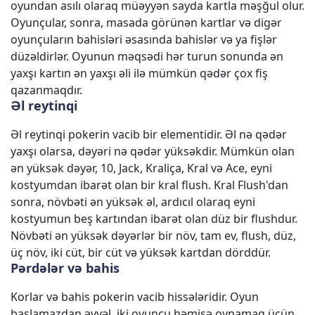
oyundan asılı olaraq müəyyən sayda kartla məşğul olur.
Oyunçular, sonra, masada görünən kartlar və digər
oyunçuların bahisləri əsasında bahislər və ya fişlər
düzəldirlər. Oyunun məqsədi hər turun sonunda ən
yaxşı kartın ən yaxşı əli ilə mümkün qədər çox fiş
qazanmaqdır.
Əl reytinqi
Əl reytinqi pokerin vacib bir elementidir. Əl nə qədər
yaxşı olarsa, dəyəri nə qədər yüksəkdir. Mümkün olan
ən yüksək dəyər, 10, Jack, Kraliça, Kral və Ace, eyni
kostyumdan ibarət olan bir kral flush. Kral Flush'dan
sonra, növbəti ən yüksək əl, ardıcıl olaraq eyni
kostyumun beş kartından ibarət olan düz bir flushdur.
Növbəti ən yüksək dəyərlər bir növ, tam ev, flush, düz,
üç növ, iki cüt, bir cüt və yüksək kartdan dörddür.
Pərdələr və bahis
Korlar və bahis pokerin vacib hissələridir. Oyun
başlamazdan əvvəl, iki oyunçu həmişə oynamaq üçün