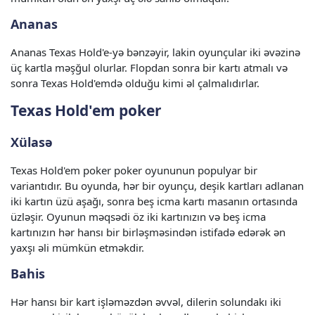
Ananas
Ananas Texas Hold'e-yə bənzəyir, lakin oyunçular iki əvəzinə
üç kartla məşğul olurlar. Flopdan sonra bir kartı atmalı və
sonra Texas Hold'emdə olduğu kimi əl çalmalıdırlar.
Texas Hold'em poker
Xülasə
Texas Hold'em poker poker oyununun populyar bir
variantıdır. Bu oyunda, hər bir oyunçu, deşik kartları adlanan
iki kartın üzü aşağı, sonra beş icma kartı masanın ortasında
üzləşir. Oyunun məqsədi öz iki kartınızın və beş icma
kartınızın hər hansı bir birləşməsindən istifadə edərək ən
yaxşı əli mümkün etməkdir.
Bahis
Hər hansı bir kart işləməzdən əvvəl, dilerin solundakı iki