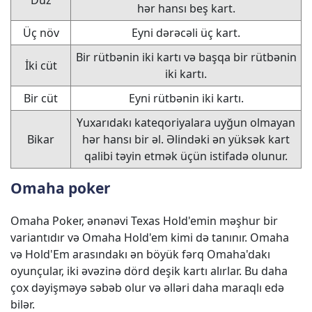
hər hansı beş kart.
Üç növ
Eyni dərəcəli üç kart.
Bir rütbənin iki kartı və başqa bir rütbənin
İki cüt
iki kartı.
Bir cüt
Eyni rütbənin iki kartı.
Yuxarıdakı kateqoriyalara uyğun olmayan
Bikar
hər hansı bir əl. Əlindəki ən yüksək kart
qalibi təyin etmək üçün istifadə olunur.
Omaha poker
Omaha Poker, ənənəvi Texas Hold'emin məşhur bir
variantıdır və Omaha Hold'em kimi də tanınır. Omaha
və Hold'Em arasındakı ən böyük fərq Omaha'dakı
oyunçular, iki əvəzinə dörd deşik kartı alırlar. Bu daha
çox dəyişməyə səbəb olur və əlləri daha maraqlı edə
bilər.