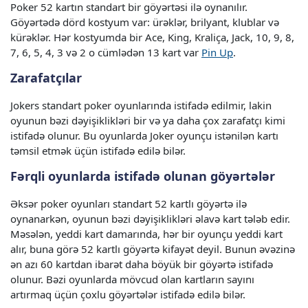
Poker 52 kartın standart bir göyərtəsi ilə oynanılır.
Göyərtədə dörd kostyum var: ürəklər, brilyant, klublar və
kürəklər. Hər kostyumda bir Ace, King, Kraliça, Jack, 10, 9, 8,
7, 6, 5, 4, 3 və 2 o cümlədən 13 kart var
Pin Up
.
Zarafatçılar
Jokers standart poker oyunlarında istifadə edilmir, lakin
oyunun bəzi dəyişiklikləri bir və ya daha çox zarafatçı kimi
istifadə olunur. Bu oyunlarda Joker oyunçu istənilən kartı
təmsil etmək üçün istifadə edilə bilər.
Fərqli oyunlarda istifadə olunan göyərtələr
Əksər poker oyunları standart 52 kartlı göyərtə ilə
oynanarkən, oyunun bəzi dəyişiklikləri əlavə kart tələb edir.
Məsələn, yeddi kart damarında, hər bir oyunçu yeddi kart
alır, buna görə 52 kartlı göyərtə kifayət deyil. Bunun əvəzinə
ən azı 60 kartdan ibarət daha böyük bir göyərtə istifadə
olunur. Bəzi oyunlarda mövcud olan kartların sayını
artırmaq üçün çoxlu göyərtələr istifadə edilə bilər.