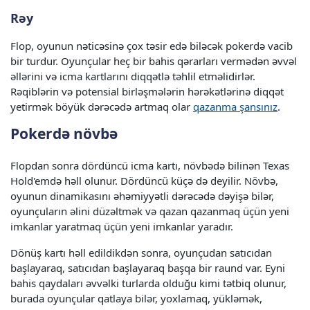
Rəy
Flop, oyunun nəticəsinə çox təsir edə biləcək pokerdə vacib
bir turdur. Oyunçular heç bir bahis qərarları vermədən əvvəl
əllərini və icma kartlarını diqqətlə təhlil etməlidirlər.
Rəqiblərin və potensial birləşmələrin hərəkətlərinə diqqət
yetirmək böyük dərəcədə artmaq olar
qazanma şansınız
.
Pokerdə növbə
Flopdan sonra dördüncü icma kartı, növbədə bilinən Texas
Hold'emdə həll olunur. Dördüncü küçə də deyilir. Növbə,
oyunun dinamikasını əhəmiyyətli dərəcədə dəyişə bilər,
oyunçuların əlini düzəltmək və qazan qazanmaq üçün yeni
imkanlar yaratmaq üçün yeni imkanlar yaradır.
Dönüş kartı həll edildikdən sonra, oyunçudan satıcıdan
başlayaraq, satıcıdan başlayaraq başqa bir raund var. Eyni
bahis qaydaları əvvəlki turlarda olduğu kimi tətbiq olunur,
burada oyunçular qatlaya bilər, yoxlamaq, yükləmək,