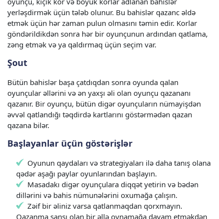
oyunçu, kiçik kor və böyük korlar adlanan bahislər
yerləşdirmək üçün tələb olunur. Bu bahislər qazanc əldə
etmək üçün hər zaman pulun olmasını təmin edir. Korlar
göndərildikdən sonra hər bir oyunçunun ardından qatlama,
zəng etmək və ya qaldırmaq üçün seçim var.
Şout
Bütün bahislər başa çatdıqdan sonra oyunda qalan
oyunçular əllərini və ən yaxşı əli olan oyunçu qazananı
qazanır. Bir oyunçu, bütün digər oyunçuların nümayişdən
əvvəl qatlandığı təqdirdə kartlarını göstərmədən qazan
qazana bilər.
Başlayanlar üçün göstərişlər
Oyunun qaydaları və strategiyaları ilə daha tanış olana
qədər aşağı paylar oyunlarından başlayın.
Masadakı digər oyunçulara diqqət yetirin və bədən
dillərini və bahis nümunələrini oxumağa çalışın.
Zəif bir əliniz varsa qatlanmaqdan qorxmayın.
Qazanma şansı olan bir əllə oynamağa davam etməkdən