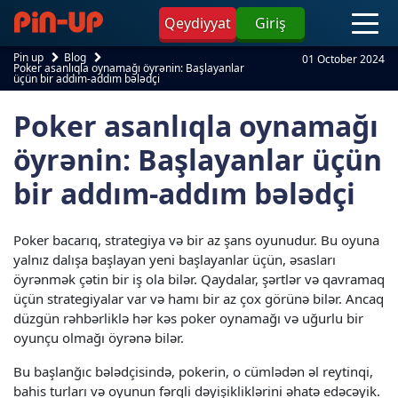
Qeydiyyat
Giriş
Pin up
Blog
01 October 2024
Poker asanlıqla oynamağı öyrənin: Başlayanlar
üçün bir addım-addım bələdçi
Poker asanlıqla oynamağı
öyrənin: Başlayanlar üçün
bir addım-addım bələdçi
Poker bacarıq, strategiya və bir az şans oyunudur. Bu oyuna
yalnız dalışa başlayan yeni başlayanlar üçün, əsasları
öyrənmək çətin bir iş ola bilər. Qaydalar, şərtlər və qavramaq
üçün strategiyalar var və hamı bir az çox görünə bilər. Ancaq
düzgün rəhbərliklə hər kəs poker oynamağı və uğurlu bir
oyunçu olmağı öyrənə bilər.
Bu başlanğıc bələdçisində, pokerin, o cümlədən əl reytinqi,
bahis turları və oyunun fərqli dəyişikliklərini əhatə edəcəyik.