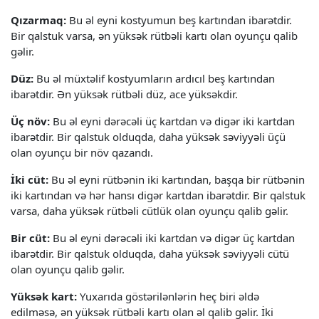
Qızarmaq:
Bu əl eyni kostyumun beş kartından ibarətdir.
Bir qalstuk varsa, ən yüksək rütbəli kartı olan oyunçu qalib
gəlir.
Düz:
Bu əl müxtəlif kostyumların ardıcıl beş kartından
ibarətdir. Ən yüksək rütbəli düz, ace yüksəkdir.
Üç növ:
Bu əl eyni dərəcəli üç kartdan və digər iki kartdan
ibarətdir. Bir qalstuk olduqda, daha yüksək səviyyəli üçü
olan oyunçu bir növ qazandı.
İki cüt:
Bu əl eyni rütbənin iki kartından, başqa bir rütbənin
iki kartından və hər hansı digər kartdan ibarətdir. Bir qalstuk
varsa, daha yüksək rütbəli cütlük olan oyunçu qalib gəlir.
Bir cüt:
Bu əl eyni dərəcəli iki kartdan və digər üç kartdan
ibarətdir. Bir qalstuk olduqda, daha yüksək səviyyəli cütü
olan oyunçu qalib gəlir.
Yüksək kart:
Yuxarıda göstərilənlərin heç biri əldə
edilməsə, ən yüksək rütbəli kartı olan əl qalib gəlir. İki