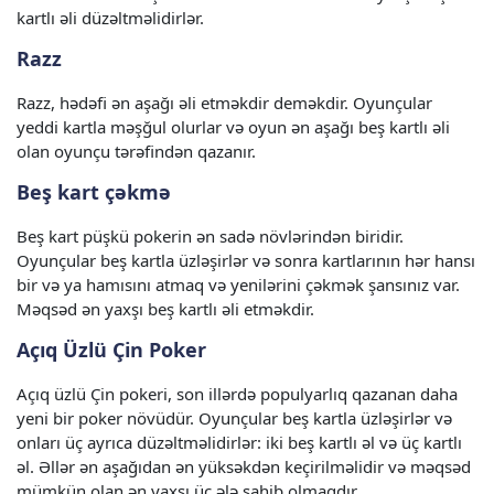
kartlı əli düzəltməlidirlər.
Razz
Razz, hədəfi ən aşağı əli etməkdir deməkdir. Oyunçular
yeddi kartla məşğul olurlar və oyun ən aşağı beş kartlı əli
olan oyunçu tərəfindən qazanır.
Beş kart çəkmə
Beş kart püşkü pokerin ən sadə növlərindən biridir.
Oyunçular beş kartla üzləşirlər və sonra kartlarının hər hansı
bir və ya hamısını atmaq və yenilərini çəkmək şansınız var.
Məqsəd ən yaxşı beş kartlı əli etməkdir.
Açıq Üzlü Çin Poker
Açıq üzlü Çin pokeri, son illərdə populyarlıq qazanan daha
yeni bir poker növüdür. Oyunçular beş kartla üzləşirlər və
onları üç ayrıca düzəltməlidirlər: iki beş kartlı əl və üç kartlı
əl. Əllər ən aşağıdan ən yüksəkdən keçirilməlidir və məqsəd
mümkün olan ən yaxşı üç ələ sahib olmaqdır.