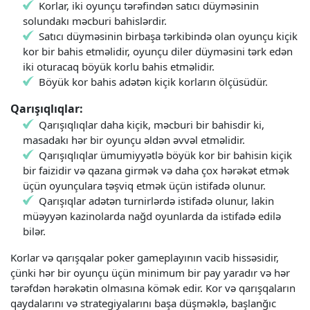
Korlar, iki oyunçu tərəfindən satıcı düyməsinin
solundakı məcburi bahislərdir.
Satıcı düyməsinin birbaşa tərkibində olan oyunçu kiçik
kor bir bahis etməlidir, oyunçu diler düyməsini tərk edən
iki oturacaq böyük korlu bahis etməlidir.
Böyük kor bahis adətən kiçik korların ölçüsüdür.
Qarışıqlıqlar:
Qarışıqlıqlar daha kiçik, məcburi bir bahisdir ki,
masadakı hər bir oyunçu əldən əvvəl etməlidir.
Qarışıqlıqlar ümumiyyətlə böyük kor bir bahisin kiçik
bir faizidir və qazana girmək və daha çox hərəkət etmək
üçün oyunçulara təşviq etmək üçün istifadə olunur.
Qarışıqlar adətən turnirlərdə istifadə olunur, lakin
müəyyən kazinolarda nağd oyunlarda da istifadə edilə
bilər.
Korlar və qarışqalar poker gameplayının vacib hissəsidir,
çünki hər bir oyunçu üçün minimum bir pay yaradır və hər
tərəfdən hərəkətin olmasına kömək edir. Kor və qarışqaların
qaydalarını və strategiyalarını başa düşməklə, başlanğıc