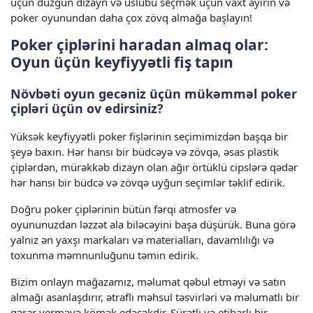
üçün düzgün dizayn və üslubu seçmək üçün vaxt ayırın və
poker oyunundan daha çox zövq almağa başlayın!
Poker çiplərini haradan almaq olar:
Oyun üçün keyfiyyətli fiş tapın
Növbəti oyun gecəniz üçün mükəmməl poker
çipləri üçün ov edirsiniz?
Yüksək keyfiyyətli poker fişlərinin seçimimizdən başqa bir
şeyə baxın. Hər hansı bir büdcəyə və zövqə, əsas plastik
çiplərdən, mürəkkəb dizayn olan ağır örtüklü cipslərə qədər
hər hansı bir büdcə və zövqə uyğun seçimlər təklif edirik.
Doğru poker çiplərinin bütün fərqi atmosfer və
oyununuzdan ləzzət ala biləcəyini başa düşürük. Buna görə
yalnız ən yaxşı markaları və materialları, davamlılığı və
toxunma məmnunluğunu təmin edirik.
Bizim onlayn mağazamız, məlumat qəbul etməyi və satın
almağı asanlaşdırır, ətraflı məhsul təsvirləri və məlumatlı bir
qərar verməyə kömək edəcəkdir. Sürətli və etibarlı bir