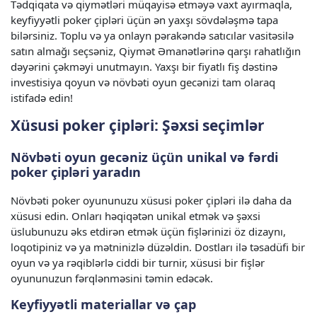
Tədqiqata və qiymətləri müqayisə etməyə vaxt ayırmaqla,
keyfiyyətli poker çipləri üçün ən yaxşı sövdələşmə tapa
bilərsiniz. Toplu və ya onlayn pərakəndə satıcılar vasitəsilə
satın almağı seçsəniz, Qiymət Əmanətlərinə qarşı rahatlığın
dəyərini çəkməyi unutmayın. Yaxşı bir fiyatlı fiş dəstinə
investisiya qoyun və növbəti oyun gecənizi tam olaraq
istifadə edin!
Xüsusi poker çipləri: Şəxsi seçimlər
Növbəti oyun gecəniz üçün unikal və fərdi
poker çipləri yaradın
Növbəti poker oyununuzu xüsusi poker çipləri ilə daha da
xüsusi edin. Onları həqiqətən unikal etmək və şəxsi
üslubunuzu əks etdirən etmək üçün fişlərinizi öz dizaynı,
loqotipiniz və ya mətninizlə düzəldin. Dostları ilə təsadüfi bir
oyun və ya rəqiblərlə ciddi bir turnir, xüsusi bir fişlər
oyununuzun fərqlənməsini təmin edəcək.
Keyfiyyətli materiallar və çap