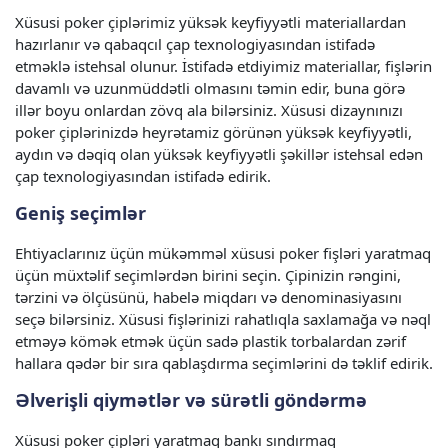
Xüsusi poker çiplərimiz yüksək keyfiyyətli materiallardan
hazırlanır və qabaqcıl çap texnologiyasından istifadə
etməklə istehsal olunur. İstifadə etdiyimiz materiallar, fişlərin
davamlı və uzunmüddətli olmasını təmin edir, buna görə
illər boyu onlardan zövq ala bilərsiniz. Xüsusi dizaynınızı
poker çiplərinizdə heyrətamiz görünən yüksək keyfiyyətli,
aydın və dəqiq olan yüksək keyfiyyətli şəkillər istehsal edən
çap texnologiyasından istifadə edirik.
Geniş seçimlər
Ehtiyaclarınız üçün mükəmməl xüsusi poker fişləri yaratmaq
üçün müxtəlif seçimlərdən birini seçin. Çipinizin rəngini,
tərzini və ölçüsünü, habelə miqdarı və denominasiyasını
seçə bilərsiniz. Xüsusi fişlərinizi rahatlıqla saxlamağa və nəql
etməyə kömək etmək üçün sadə plastik torbalardan zərif
hallara qədər bir sıra qablaşdırma seçimlərini də təklif edirik.
Əlverişli qiymətlər və sürətli göndərmə
Xüsusi poker çipləri yaratmaq bankı sındırmaq