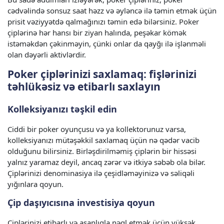
cədvəlində sonsuz saat həzz və əyləncə ilə təmin etmək üçün
prisit vəziyyətdə qalmağınızı təmin edə bilərsiniz. Poker
çiplərinə hər hansı bir ziyan halında, peşəkar kömək
istəməkdən çəkinməyin, çünki onlar da qayğı ilə işlənməli
olan dəyərli aktivlərdir.
Poker çiplərinizi saxlamaq: fişlərinizi
təhlükəsiz və etibarlı saxlayın
Kolleksiyanızı təşkil edin
Ciddi bir poker oyunçusu və ya kollektorunuz varsa,
kolleksiyanızı mütəşəkkil saxlamaq üçün nə qədər vacib
olduğunu bilirsiniz. Birləşdirilməmiş çiplərin bir hissəsi
yalnız yaramaz deyil, ancaq zərər və itkiyə səbəb ola bilər.
Çiplərinizi denominasiya ilə çeşidləməyinizə və səliqəli
yığınlara qoyun.
Çip daşıyıcısına investisiya qoyun
Çiplərinizi etibarlı və asanlıqla nəql etmək üçün yüksək