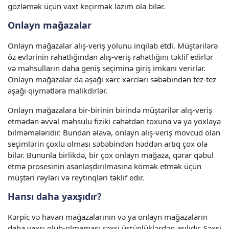
gözləmək üçün vaxt keçirmək lazım ola bilər.
Onlayn mağazalar
Onlayn mağazalar alış-veriş yolunu inqilab etdi. Müştərilərə
öz evlərinin rahatlığından alış-veriş rahatlığını təklif edirlər
və məhsulların daha geniş seçiminə giriş imkanı verirlər.
Onlayn mağazalar da aşağı xərc xərcləri səbəbindən tez-tez
aşağı qiymətlərə malikdirlər.
Onlayn mağazalara bir-birinin birində müştərilər alış-veriş
etmədən əvvəl məhsulu fiziki cəhətdən toxuna və ya yoxlaya
bilməmələridir. Bundan əlavə, onlayn alış-veriş mövcud olan
seçimlərin çoxlu olması səbəbindən həddən artıq çox ola
bilər. Bununla birlikdə, bir çox onlayn mağaza, qərar qəbul
etmə prosesinin asanlaşdırılmasına kömək etmək üçün
müştəri rəyləri və reytinqləri təklif edir.
Hansı daha yaxşıdır?
Kərpic və havan mağazalarının və ya onlayn mağazaların
daha yaxşı olub-olmaması şəxsi üstünlüklərdən asılıdır. Şəxsi