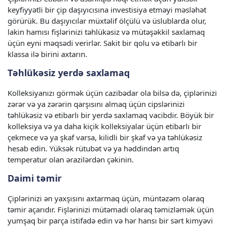
keyfiyyətli bir çip daşıyıcısına investisiya etməyi məsləhət
görürük. Bu daşıyıcılar müxtəlif ölçülü və üslublarda olur,
lakin hamısı fişlərinizi təhlükəsiz və mütəşəkkil saxlamaq
üçün eyni məqsədi verirlər. Sakit bir qolu və etibarlı bir
klassa ilə birini axtarın.
Təhlükəsiz yerdə saxlamaq
Kolleksiyanızı görmək üçün cazibədar ola bilsə də, çiplərinizi
zərər və ya zərərin qarşısını almaq üçün cipslərinizi
təhlükəsiz və etibarlı bir yerdə saxlamaq vacibdir. Böyük bir
kolleksiya və ya daha kiçik kolleksiyalar üçün etibarlı bir
çekmece və ya şkaf varsa, kilidli bir şkaf və ya təhlükəsiz
hesab edin. Yüksək rütubət və ya həddindən artıq
temperatur olan ərazilərdən çəkinin.
Daimi təmir
Çiplərinizi ən yaxşısını axtarmaq üçün, müntəzəm olaraq
təmir açarıdır. Fişlərinizi mütəmadi olaraq təmizləmək üçün
yumşaq bir parça istifadə edin və hər hansı bir sərt kimyəvi