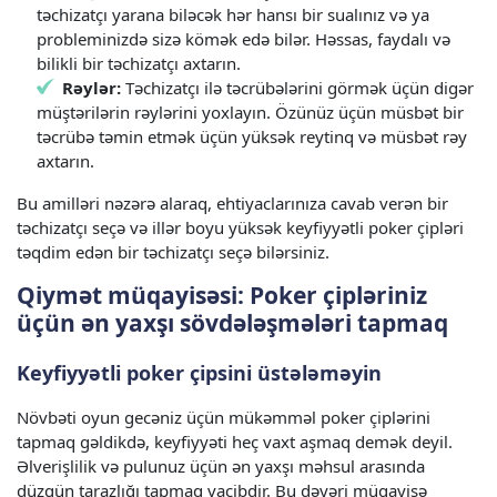
təchizatçı yarana biləcək hər hansı bir sualınız və ya
probleminizdə sizə kömək edə bilər. Həssas, faydalı və
bilikli bir təchizatçı axtarın.
Rəylər:
Təchizatçı ilə təcrübələrini görmək üçün digər
müştərilərin rəylərini yoxlayın. Özünüz üçün müsbət bir
təcrübə təmin etmək üçün yüksək reytinq və müsbət rəy
axtarın.
Bu amilləri nəzərə alaraq, ehtiyaclarınıza cavab verən bir
təchizatçı seçə və illər boyu yüksək keyfiyyətli poker çipləri
təqdim edən bir təchizatçı seçə bilərsiniz.
Qiymət müqayisəsi: Poker çipləriniz
üçün ən yaxşı sövdələşmələri tapmaq
Keyfiyyətli poker çipsini üstələməyin
Növbəti oyun gecəniz üçün mükəmməl poker çiplərini
tapmaq gəldikdə, keyfiyyəti heç vaxt aşmaq demək deyil.
Əlverişlilik və pulunuz üçün ən yaxşı məhsul arasında
düzgün tarazlığı tapmaq vacibdir. Bu dəyəri müqayisə