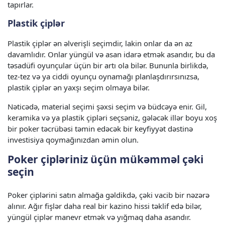
tapırlar.
Plastik çiplər
Plastik çiplər ən əlverişli seçimdir, lakin onlar da ən az
davamlıdır. Onlar yüngül və asan idarə etmək asandır, bu da
təsadüfi oyunçular üçün bir artı ola bilər. Bununla birlikdə,
tez-tez və ya ciddi oyunçu oynamağı planlaşdırırsınızsa,
plastik çiplər ən yaxşı seçim olmaya bilər.
Nəticədə, material seçimi şəxsi seçim və büdcəyə enir. Gil,
keramika və ya plastik çipləri seçsəniz, gələcək illər boyu xoş
bir poker təcrübəsi təmin edəcək bir keyfiyyət dəstinə
investisiya qoymağınızdan əmin olun.
Poker çipləriniz üçün mükəmməl çəki
seçin
Poker çiplərini satın almağa gəldikdə, çəki vacib bir nəzərə
alınır. Ağır fişlər daha real bir kazino hissi təklif edə bilər,
yüngül çiplər manevr etmək və yığmaq daha asandır.