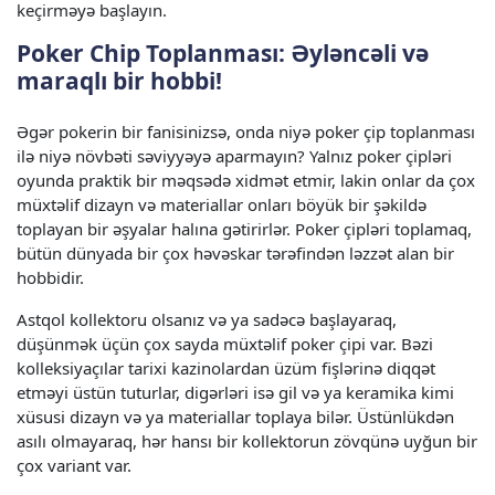
keçirməyə başlayın.
Poker Chip Toplanması: Əyləncəli və
maraqlı bir hobbi!
Əgər pokerin bir fanisinizsə, onda niyə poker çip toplanması
ilə niyə növbəti səviyyəyə aparmayın? Yalnız poker çipləri
oyunda praktik bir məqsədə xidmət etmir, lakin onlar da çox
müxtəlif dizayn və materiallar onları böyük bir şəkildə
toplayan bir əşyalar halına gətirirlər. Poker çipləri toplamaq,
bütün dünyada bir çox həvəskar tərəfindən ləzzət alan bir
hobbidir.
Astqol kollektoru olsanız və ya sadəcə başlayaraq,
düşünmək üçün çox sayda müxtəlif poker çipi var. Bəzi
kolleksiyaçılar tarixi kazinolardan üzüm fişlərinə diqqət
etməyi üstün tuturlar, digərləri isə gil və ya keramika kimi
xüsusi dizayn və ya materiallar toplaya bilər. Üstünlükdən
asılı olmayaraq, hər hansı bir kollektorun zövqünə uyğun bir
çox variant var.