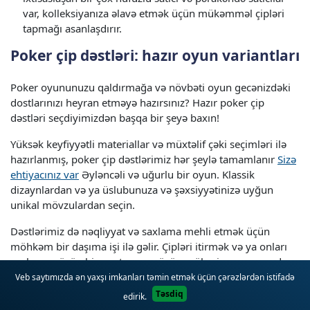
var, kolleksiyanıza əlavə etmək üçün mükəmməl çipləri
tapmağı asanlaşdırır.
Poker çip dəstləri: hazır oyun variantları
Poker oyununuzu qaldırmağa və növbəti oyun gecənizdəki
dostlarınızı heyran etməyə hazırsınız? Hazır poker çip
dəstləri seçdiyimizdən başqa bir şeyə baxın!
Yüksək keyfiyyətli materiallar və müxtəlif çəki seçimləri ilə
hazırlanmış, poker çip dəstlərimiz hər şeylə tamamlanır
Sizə
ehtiyacınız var
Əyləncəli və uğurlu bir oyun. Klassik
dizaynlardan və ya üslubunuza və şəxsiyyətinizə uyğun
unikal mövzulardan seçin.
Dəstlərimiz də nəqliyyat və saxlama mehli etmək üçün
möhkəm bir daşıma işi ilə gəlir. Çipləri itirmək və ya onları
saxlamaq üçün bir yer tapmaq üçün mübarizə aparmaqdan
narahat olmağa ehtiyac yoxdur!
Veb saytımızda ən yaxşı imkanları təmin etmək üçün çərəzlərdən istifadə
Təsdiq
edirik.
Ucuz, səliqəli fişlər üçün həll etmə. Dostlarınız və ailənizlə