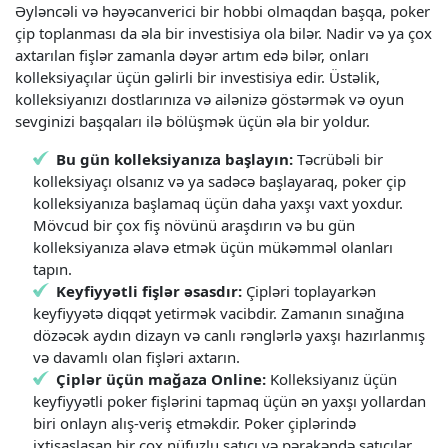
Əyləncəli və həyəcanverici bir hobbi olmaqdan başqa, poker
çip toplanması da əla bir investisiya ola bilər. Nadir və ya çox
axtarılan fişlər zamanla dəyər artım edə bilər, onları
kolleksiyaçılar üçün gəlirli bir investisiya edir. Üstəlik,
kolleksiyanızı dostlarınıza və ailənizə göstərmək və oyun
sevginizi başqaları ilə bölüşmək üçün əla bir yoldur.
Bu gün kolleksiyanıza başlayın:
Təcrübəli bir
kolleksiyaçı olsanız və ya sadəcə başlayaraq, poker çip
kolleksiyanıza başlamaq üçün daha yaxşı vaxt yoxdur.
Mövcud bir çox fiş növünü araşdırın və bu gün
kolleksiyanıza əlavə etmək üçün mükəmməl olanları
tapın.
Keyfiyyətli fişlər əsasdır:
Çipləri toplayarkən
keyfiyyətə diqqət yetirmək vacibdir. Zamanın sınağına
dözəcək aydın dizayn və canlı rənglərlə yaxşı hazırlanmış
və davamlı olan fişləri axtarın.
Çiplər üçün mağaza Online:
Kolleksiyanız üçün
keyfiyyətli poker fişlərini tapmaq üçün ən yaxşı yollardan
biri onlayn alış-veriş etməkdir. Poker çiplərində
ixtisaslaşan bir çox nüfuzlu satıcı və pərakəndə satıcılar