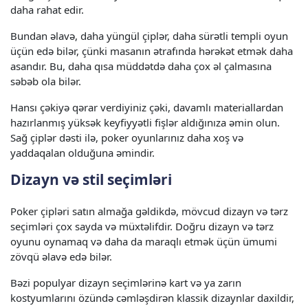
daha rahat edir.
Bundan əlavə, daha yüngül çiplər, daha sürətli templi oyun
üçün edə bilər, çünki masanın ətrafında hərəkət etmək daha
asandır. Bu, daha qısa müddətdə daha çox əl çalmasına
səbəb ola bilər.
Hansı çəkiyə qərar verdiyiniz çəki, davamlı materiallardan
hazırlanmış yüksək keyfiyyətli fişlər aldığınıza əmin olun.
Sağ çiplər dəsti ilə, poker oyunlarınız daha xoş və
yaddaqalan olduğuna əmindir.
Dizayn və stil seçimləri
Poker çipləri satın almağa gəldikdə, mövcud dizayn və tərz
seçimləri çox sayda və müxtəlifdir. Doğru dizayn və tərz
oyunu oynamaq və daha da maraqlı etmək üçün ümumi
zövqü əlavə edə bilər.
Bəzi populyar dizayn seçimlərinə kart və ya zarın
kostyumlarını özündə cəmləşdirən klassik dizaynlar daxildir,