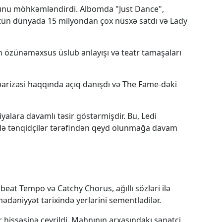
sunu möhkəmləndirdi. Albomda "Just Dance",
 bütün dünyada 15 milyondan çox nüsxə satdı və Lady
nın özünəməxsus üslub anlayışı və teatr tamaşaları
barizəsi haqqında açıq danışdı və The Fame-dəki
alara davamlı təsir göstərmişdir. Bu, Ledi
m də tənqidçilər tərəfindən qeyd olunmağa davam
eat Tempo və Catchy Chorus, ağıllı sözləri ilə
ədəniyyət tarixində yerlərini sementlədilər.
 hissəsinə çevrildi. Mahnının arxasındakı sənətçi