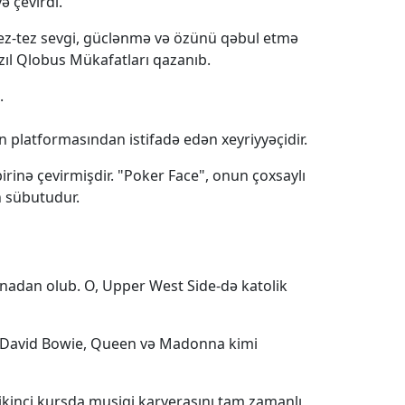
 çevirdi.
ı tez-tez sevgi, güclənmə və özünü qəbul etmə
zıl Qlobus Mükafatları qazanıb.
.
platformasından istifadə edən xeyriyyəçidir.
rinə çevirmişdir. "Poker Face", onun çoxsaylı
n sübutudur.
nadan olub. O, Upper West Side-də katolik
, David Bowie, Queen və Madonna kimi
ikinci kursda musiqi karyerasını tam zamanlı