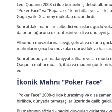
Ledi Qaqanın 2008-ci ildə buraxılmış debüt albom
"Poker Face" və "Paparazzi" kimi hitlər yer alır ki
Gaga-ya iki Grammy mükafatı qazandırdı.
Şöhrətdəki mahnılar cəlbedici vuruşları, güclü voka
da onun uğuruna öz töhfəsini verdi və onu eyni jan
Albomun mövzularına sevgi, şöhrət və özünü güclənd
mahnıların çoxu bu mövzuları dürüstlük və həssaslı
Şöhrət populyar mədəniyyətə, ilham verən moda mey
Qaqanın mahnı müəllifi, ifaçı və mədəni güc kimi 
edir.
İkonik Mahnı "Poker Face"
"Poker Face" 2008-ci ildə buraxılmış və qısa zaman
birlikdə, dünyada tamaşaçılar üzərində qalib gəldi
Bu mahnının sözləri - həqiqi duyğuları gizlətmək v