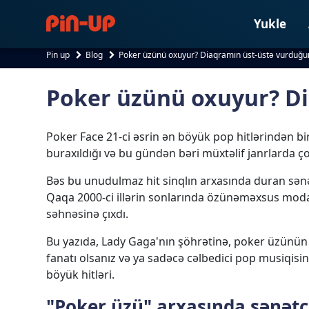
Yukle
Pin up
Blog
Poker üzünü oxuyur? Diaqramın üst-üstə vurduğu
Poker üzünü oxuyur? Di
Poker Face 21-ci əsrin ən böyük pop hitlərindən bir
buraxıldığı və bu gündən bəri müxtəlif janrlarda ço
Bəs bu unudulmaz hit sinqlın arxasında duran sən
Qaqa 2000-ci illərin sonlarında özünəməxsus moda a
səhnəsinə çıxdı.
Bu yazıda, Lady Gaga'nın şöhrətinə, poker üzünün 
fanatı olsanız və ya sadəcə cəlbedici pop musiqi
böyük hitləri.
"Poker üzü" arxasında sənətçi