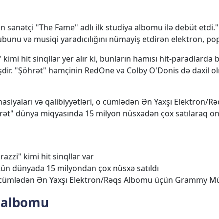
an sənətçi "The Fame" adlı ilk studiya albomu ilə debüt etdi.
nu və musiqi yaradıcılığını nümayiş etdirən elektron, pop v
imi hit sinqllar yer alır ki, bunların hamısı hit-paradlarda
r. "Şöhrət" həmçinin RedOne və Colby O'Donis də daxil olm
siyaları və qalibiyyətləri, o cümlədən Ən Yaxşı Elektron
öhrət" dünya miqyasında 15 milyon nüsxədən çox satılaraq o
zzi" kimi hit sinqllar var
ütün dünyada 15 milyondan çox nüsxə satıldı
 o cümlədən Ən Yaxşı Elektron/Rəqs Albomu üçün Grammy Mü
ş albomu