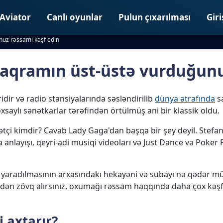
Aviator
Canlı oyunlar
Pulun çıxarılması
Giri
nuz rəssamı kəşf edin
aqramın üst-üstə vurduğunu
idir və radio stansiyalarında səsləndirilib
dünya ətrafında
sa
xsaylı sənətkarlar tərəfindən örtülmüş ani bir klassik oldu.
ətçi kimdir? Cavab Lady Gaga'dan başqa bir şey deyil. Stef
nlayışı, qeyri-adi musiqi videoları və Just Dance və Poker 
yaradılmasının arxasındakı hekayəni və subayı nə qədər müv
sindən zövq alırsınız, oxumağı rəssam haqqında daha çox k
 axtarır?