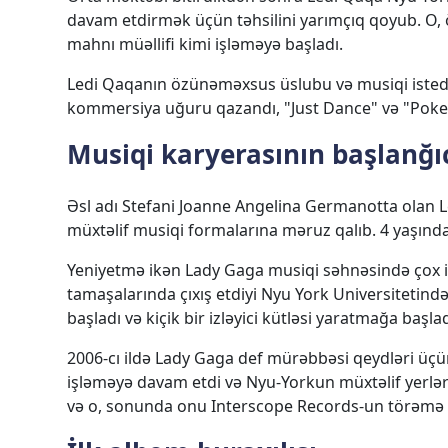
davam etdirmək üçün təhsilini yarımçıq qoyub. O, 
mahnı müəllifi kimi işləməyə başladı.
Ledi Qaqanın özünəməxsus üslubu və musiqi istedad
kommersiya uğuru qazandı, "Just Dance" və "Poker F
Musiqi karyerasının başlanğı
Əsl adı Stefani Joanne Angelina Germanotta olan Le
müxtəlif musiqi formalarına məruz qalıb. 4 yaşında
Yeniyetmə ikən Lady Gaga musiqi səhnəsində çox işti
tamaşalarında çıxış etdiyi Nyu York Universiteti
başladı və kiçik bir izləyici kütləsi yaratmağa başlad
2006-cı ildə Lady Gaga def mürəbbəsi qeydləri üçü
işləməyə davam etdi və Nyu-Yorkun müxtəlif yerlə
və o, sonunda onu Interscope Records-un törəmə şi