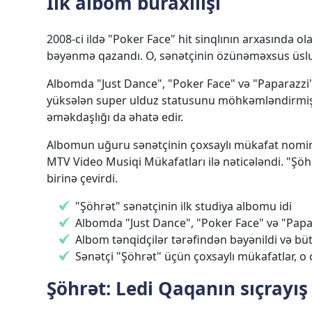
İlk albom buraxılışı
2008-ci ildə "Poker Face" hit sinqlının arxasında ol
bəyənmə qazandı. O, sənətçinin özünəməxsus üslubu
Albomda "Just Dance", "Poker Face" və "Paparazzi" k
yüksələn super ulduz statusunu möhkəmləndirmişdi
əməkdaşlığı da əhatə edir.
Albomun uğuru sənətçinin çoxsaylı mükafat nomina
MTV Video Musiqi Mükafatları ilə nəticələndi. "Ş
birinə çevirdi.
"Şöhrət" sənətçinin ilk studiya albomu idi
Albomda "Just Dance", "Poker Face" və "Papara
Albom tənqidçilər tərəfindən bəyənildi və b
Sənətçi "Şöhrət" üçün çoxsaylı mükafatlar,
Şöhrət: Ledi Qaqanın sıçrayı