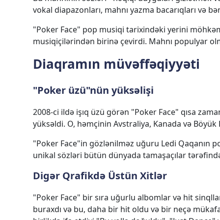
vokal diapazonları, mahnı yazma bacarıqları və bənz
"Poker Face" pop musiqi tarixindəki yerini möhkəm
musiqiçilərindən birinə çevirdi. Mahnı populyar o
Diaqramın müvəffəqiyyəti
"Poker üzü"nün yüksəlişi
2008-ci ildə işıq üzü görən "Poker Face" qısa zama
yüksəldi. O, həmçinin Avstraliya, Kanada və Böyük Br
"Poker Face"in gözlənilməz uğuru Ledi Qaqanın 
unikal sözləri bütün dünyada tamaşaçılar tərəfind
Digər Qrafikdə Üstün Xitlər
"Poker Face" bir sıra uğurlu albomlar və hit sinq
buraxdı və bu, daha bir hit oldu və bir neçə mükaf