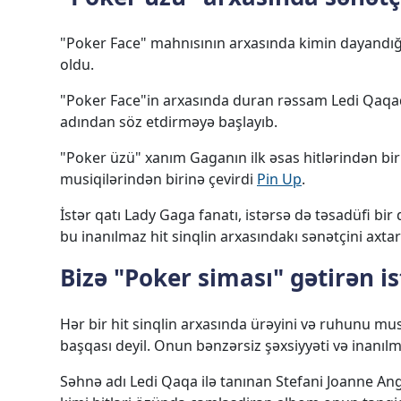
"Poker Face" mahnısının arxasında kimin dayandığı i
oldu.
"Poker Face"in arxasında duran rəssam Ledi Qaqada
adından söz etdirməyə başlayıb.
"Poker üzü" xanım Gaganın ilk əsas hitlərindən biri
musiqilərindən birinə çevirdi
Pin Up
.
İstər qatı Lady Gaga fanatı, istərsə də təsadüfi bir
bu inanılmaz hit sinqlin arxasındakı sənətçini axtar
Bizə "Poker siması" gətirən i
Hər bir hit sinqlin arxasında ürəyini və ruhunu mu
başqası deyil. Onun bənzərsiz şəxsiyyəti və inanıl
Səhnə adı Ledi Qaqa ilə tanınan Stefani Joanne An