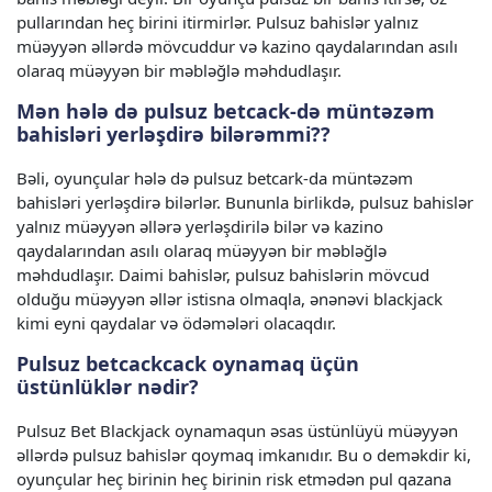
pullarından heç birini itirmirlər. Pulsuz bahislər yalnız
müəyyən əllərdə mövcuddur və kazino qaydalarından asılı
olaraq müəyyən bir məbləğlə məhdudlaşır.
Mən hələ də pulsuz betcack-də müntəzəm
bahisləri yerləşdirə bilərəmmi??
Bəli, oyunçular hələ də pulsuz betcark-da müntəzəm
bahisləri yerləşdirə bilərlər. Bununla birlikdə, pulsuz bahislər
yalnız müəyyən əllərə yerləşdirilə bilər və kazino
qaydalarından asılı olaraq müəyyən bir məbləğlə
məhdudlaşır. Daimi bahislər, pulsuz bahislərin mövcud
olduğu müəyyən əllər istisna olmaqla, ənənəvi blackjack
kimi eyni qaydalar və ödəmələri olacaqdır.
Pulsuz betcackcack oynamaq üçün
üstünlüklər nədir?
Pulsuz Bet Blackjack oynamaqun əsas üstünlüyü müəyyən
əllərdə pulsuz bahislər qoymaq imkanıdır. Bu o deməkdir ki,
oyunçular heç birinin heç birinin risk etmədən pul qazana