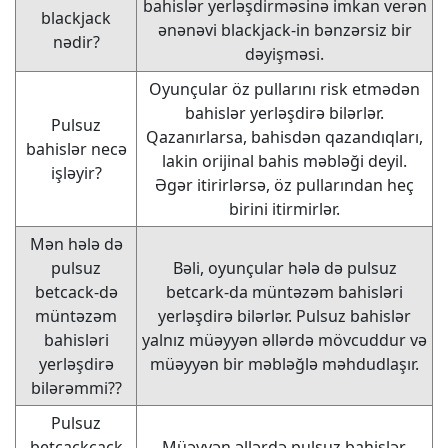
bahislər yerləşdirməsinə imkan verən
blackjack
ənənəvi blackjack-in bənzərsiz bir
nədir?
dəyişməsi.
Oyunçular öz pullarını risk etmədən
bahislər yerləşdirə bilərlər.
Pulsuz
Qazanırlarsa, bahisdən qazandıqları,
bahislər necə
lakin orijinal bahis məbləği deyil.
işləyir?
Əgər itirirlərsə, öz pullarından heç
birini itirmirlər.
Mən hələ də
pulsuz
Bəli, oyunçular hələ də pulsuz
betcack-də
betcark-da müntəzəm bahisləri
müntəzəm
yerləşdirə bilərlər. Pulsuz bahislər
bahisləri
yalnız müəyyən əllərdə mövcuddur və
yerləşdirə
müəyyən bir məbləğlə məhdudlaşır.
bilərəmmi??
Pulsuz
betcackcack
Müəyyən əllərdə pulsuz bahislər,