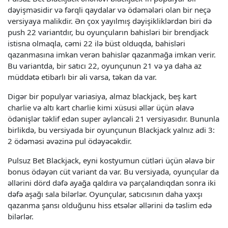
dəyişməsidir və fərqli qaydalar və ödəmələri olan bir neçə
versiyaya malikdir. Ən çox yayılmış dəyişikliklərdən biri də
push 22 variantdır, bu oyunçuların bahisləri bir brendjack
istisna olmaqla, cəmi 22 ilə büst olduqda, bahisləri
qazanmasına imkan verən bahislər qazanmağa imkan verir.
Bu variantda, bir satıcı 22, oyunçunun 21 və ya daha az
müddətə etibarlı bir əli varsa, təkan da var.
Digər bir populyar variasiya, almaz blackjack, beş kart
charlie və altı kart charlie kimi xüsusi əllər üçün əlavə
ödənişlər təklif edən super əyləncəli 21 versiyasıdır. Bununla
birlikdə, bu versiyada bir oyunçunun Blackjack yalnız adi 3:
2 ödəməsi əvəzinə pul ödəyəcəkdir.
Pulsuz Bet Blackjack, eyni kostyumun cütləri üçün əlavə bir
bonus ödəyən cüt variant da var. Bu versiyada, oyunçular da
əllərini dörd dəfə ayağa qaldıra və parçalandıqdan sonra iki
dəfə aşağı sala bilərlər. Oyunçular, satıcısının daha yaxşı
qazanma şansı olduğunu hiss etsələr əllərini də təslim edə
bilərlər.