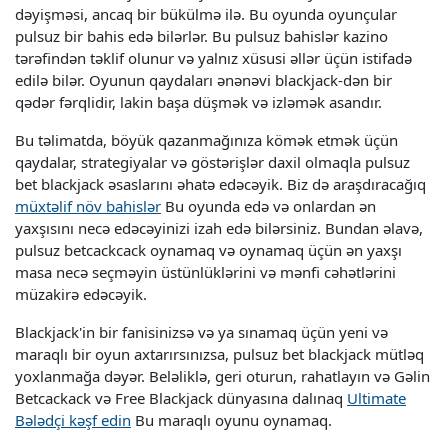
dəyişməsi, ancaq bir bükülmə ilə. Bu oyunda oyunçular
pulsuz bir bahis edə bilərlər. Bu pulsuz bahislər kazino
tərəfindən təklif olunur və yalnız xüsusi əllər üçün istifadə
edilə bilər. Oyunun qaydaları ənənəvi blackjack-dən bir
qədər fərqlidir, lakin başa düşmək və izləmək asandır.
Bu təlimatda, böyük qazanmağınıza kömək etmək üçün
qaydalar, strategiyalar və göstərişlər daxil olmaqla pulsuz
bet blackjack əsaslarını əhatə edəcəyik. Biz də araşdıracağıq
müxtəlif növ bahislər
Bu oyunda edə və onlardan ən
yaxşısını necə edəcəyinizi izah edə bilərsiniz. Bundan əlavə,
pulsuz betcackcack oynamaq və oynamaq üçün ən yaxşı
masa necə seçməyin üstünlüklərini və mənfi cəhətlərini
müzakirə edəcəyik.
Blackjack'in bir fanisinizsə və ya sınamaq üçün yeni və
maraqlı bir oyun axtarırsınızsa, pulsuz bet blackjack mütləq
yoxlanmağa dəyər. Beləliklə, geri oturun, rahatlayın və Gəlin
Betcackack və Free Blackjack dünyasına dalınaq
Ultimate
Bələdçi kəşf edin
Bu maraqlı oyunu oynamaq.