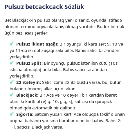
Pulsuz betcackcack Sözlük
Bet Blackjack-in pulsuz olaraq yeni olsanız, oyunda istifadə
olunan terminologiya ilə tanış olmaq vacibdir. Budur bilmək
üçün bəzi əsas şərtlər:
Pulsuz ikiqat aşağı:
Bir oyunçu iki kartı sərt 9, 10 və
ya 11-də iki dəfə aşağı sala bilər. Bahis satıcı tərəfindən
yerləşdirilib.
Pulsuz Split:
Bir oyunçu pulsuz istənilən cütü (10s
istisna olmaqla) bölə bilər. Bahis satıcı tərəfindən
yerləşdirilib.
22 itələyin:
Satıcı cəmi 22 ilə büstü varsa, bu, bütün
bulandırılmamış əllər üçün təkan.
Blackjack:
Bir Ace və 10 dəyərli bir kartdan ibarət
olan iki kartlı əl (e).g. 10, j, q, k), satıcısı da qarajack
olmadıqda avtomatik bir qalibdir.
Sığorta:
Satıcıın yuxarı kartı Ace olduqda təklif olunan
orijinal bahanın yarısına bərabər olan bir bahis. Bahis 2:
1-i, satıcısı Blackjack varsa.