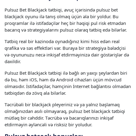
Pulsuz Bet Blackjack tətbiqi, avuç içərisində pulsuz bet
blackjack oyunu ilə tanış olmaq üçün əla bir yoldur. Bu
proqramlar ilə istifadəçilər heç bir həqiqi pul risk etmədən
bacarıq və strategiyalarını pulsuz olaraq tətbiq edə bilərlər.
Tətbiq real bir kazinoda oynadığınız kimi hiss edən real
qrafika və səs effektləri var. Buraya bir strategiya bələdçisi
və oyununuzu necə inkişaf etdirməyinizə dair göstərişlər də
daxildir.
Pulsuz Bet Blackjack tətbiqi ilə bağlı ən yaxşı şeylərdən biri
də bu, həm iOS, həm də Android cihazları üçün mövcud
olmasıdır. İstifadəçilər, həmçinin İnternet bağlantısı olmadan
tətbiqdən də zövq ala bilərlər.
Təcrübəli bir blackjack pleyeriniz və ya yalnız başlamaq
olmağınızdan asılı olmayaraq, pulsuz bet blackjack tətbiqi
mütləq bir cəhddir. Təcrübə və bacarıqlarınızı inkişaf
etdirməyin əyləncəli və risksiz bir yoludur.