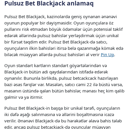
Pulsuz Bet Blackjack anlamaq
Pulsuz Bet Blackjack, kazinolarda geniş oynanan ənənəvi
oyunun populyar bir dəyişməsidir. Oyun oyunçulara öz
pullarını risk etmədən böyük ödəmələr üçün potensial təklif
edərək əllərində pulsuz bahislər yerləşdirmək üçün unikal
bir fürsət təqdim edir. Pulsuz Bet Blackjack-də satıcı,
oyunçuların ilkin bahisləri itirsə belə qazanmağa kömək edə
biləcək müəyyən əllərdə pulsuz bahisləri əl verir
Pin Up
.
Oyun standart kartların standart göyərtələrindən və
Blackjack-in bütün adi qaydalarından istifadə edərək
oynanılır. Bununla birlikdə, pulsuz betcackcack hazırlayan
bəzi əsas fərqlər var. Məsələn, satıcı cəmi 22 ilə büstü varsa,
masanın üstündə qalan bütün bahislər, mənası heç kim qalib
gəlmir və ya itirmir.
Pulsuz Bet Blackjack-in başqa bir unikal tərəfi, oyunçuların
iki dəfə aşağı salınmasına və əllərini boşaltmasına icazə
verilir. Ənənəvi Blackjack-də bu hərəkətlər əlavə bahis tələb
edir, ancaq pulsuz betcackjack-də oyunçular müəyyən