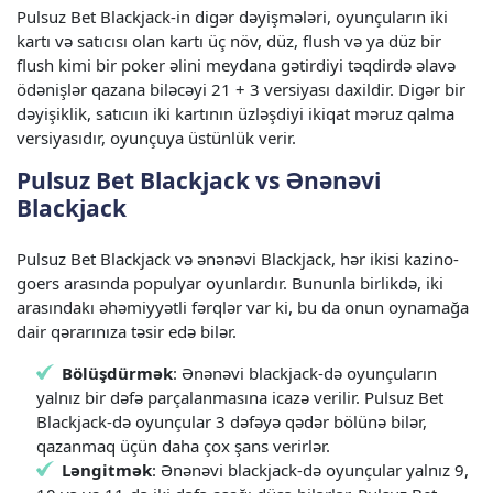
Pulsuz Bet Blackjack-in digər dəyişmələri, oyunçuların iki
kartı və satıcısı olan kartı üç növ, düz, flush və ya düz bir
flush kimi bir poker əlini meydana gətirdiyi təqdirdə əlavə
ödənişlər qazana biləcəyi 21 + 3 versiyası daxildir. Digər bir
dəyişiklik, satıcıın iki kartının üzləşdiyi ikiqat məruz qalma
versiyasıdır, oyunçuya üstünlük verir.
Pulsuz Bet Blackjack vs Ənənəvi
Blackjack
Pulsuz Bet Blackjack və ənənəvi Blackjack, hər ikisi kazino-
goers arasında populyar oyunlardır. Bununla birlikdə, iki
arasındakı əhəmiyyətli fərqlər var ki, bu da onun oynamağa
dair qərarınıza təsir edə bilər.
Bölüşdürmək
: Ənənəvi blackjack-də oyunçuların
yalnız bir dəfə parçalanmasına icazə verilir. Pulsuz Bet
Blackjack-də oyunçular 3 dəfəyə qədər bölünə bilər,
qazanmaq üçün daha çox şans verirlər.
Ləngitmək
: Ənənəvi blackjack-də oyunçular yalnız 9,