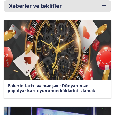
Xəbərlər və təkliflər
Pokerin tarixi və mənşəyi: Dünyanın ən
populyar kart oyununun köklərini izləmək