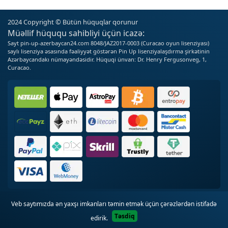
2024 Copyright © Bütün hüquqlar qorunur
Müəllif hüququ sahibliyi üçün icazə:
Sayt pin-up-azerbaycan24.com 8048/JAZ2017-0003 (Curacao oyun lisenziyası)
saylı lisenziya əsasında fəaliyyət göstərən Pin Up lisenziyalaşdırma şirkətinin
Azərbaycandakı nümayəndəsidir. Hüquqi ünvan: Dr. Henry Fergusonveg, 1,
Curacao.
Veb saytımızda ən yaxşı imkanları təmin etmək üçün çərəzlərdən istifadə
Təsdiq
edirik.