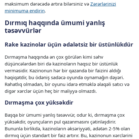
maksimum dərəcədə artıra bilərsiniz və
Zərərlərinizi
minimuma endirin
.
Dırmıq haqqında ümumi yanlış
təsəvvürlər
Rake kazinolar üçün ədalətsiz bir üstünlükdür
Dırmaşma haqqında ən çox görülən kimi səhv
düşüncələrdən biri də kazinoların haqsız bir üstünlük
verməsidir. Kazinonun hər bir qazanda bir faizini aldığı
həqiqətdir, bu ödəniş sadəcə oyunda oynamağın dəyəri.
Rahatlıq olmadan, bir oyunu idarə etməklə əlaqəli satıcı və
digər xərclər üçün heç bir maliyyə olmazdı.
Dırmaşma çox yüksəkdir
Başqa bir ümumi yanlış təsəvvür, odur ki, dırmaşma çox
yüksəkdir, oyunçuların pul qazanmasını çətinləşdirir.
Bununla birlikdə, kazinoların əksəriyyəti, adətən 2-5% olan
dırmıq üçün standart bir faiz artırır. Bu, kazinonun xərclərini