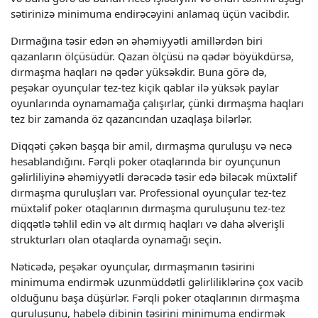
sətirinizə minimuma endirəcəyini anlamaq üçün vacibdir.
Dırmağına təsir edən ən əhəmiyyətli amillərdən biri
qazanların ölçüsüdür. Qazan ölçüsü nə qədər böyükdürsə,
dırmaşma haqları nə qədər yüksəkdir. Buna görə də,
peşəkar oyunçular tez-tez kiçik qablar ilə yüksək paylar
oyunlarında oynamamağa çalışırlar, çünki dırmaşma haqları
tez bir zamanda öz qazancından uzaqlaşa bilərlər.
Diqqəti çəkən başqa bir amil, dırmaşma quruluşu və necə
hesablandığını. Fərqli poker otaqlarında bir oyunçunun
gəlirliliyinə əhəmiyyətli dərəcədə təsir edə biləcək müxtəlif
dırmaşma quruluşları var. Professional oyunçular tez-tez
müxtəlif poker otaqlarının dırmaşma quruluşunu tez-tez
diqqətlə təhlil edin və alt dırmıq haqları və daha əlverişli
strukturları olan otaqlarda oynamağı seçin.
Nəticədə, peşəkar oyunçular, dırmaşmanın təsirini
minimuma endirmək uzunmüddətli gəlirliliklərinə çox vacib
olduğunu başa düşürlər. Fərqli poker otaqlarının dırmaşma
quruluşunu, habelə dibinin təsirini minimuma endirmək