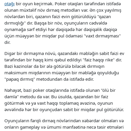
otağı
bir oyun keçirmək. Poker otaqları tərəfindən istifadə
olunan müxtəlif növ dırnaq metodları var. Ən çox yayılmış
növlərdən biri, qazanın faizi evin götürüldüyü "qazan
dırmıqlığı" dır. Başqa bir növ, oyunçuların cədvəldə
oynamağa sərf etdiyi hər dəqiqədə hər dəqiqəlik dəqiqə
üçün müəyyən bir miqdar pul ödəməsi "vaxt dırmaşması"
dir.
Digər bir dırmaşma növü, qazandakı məbləğin sabit faizi ev
tərəfindən bir haqq kimi qəbul edildiyi "faiz haqqı rike" dir.
Bəzi kazinolar da bir ələ götürülə biləcək dırmıqın
maksimum miqdarının müəyyən bir məbləğə qoyulduğu
"papaq dırmıq" metodundan da istifadə edir.
Nəhayət, bəzi poker otaqlarında istifadə olunan "ölü bir
damla" metodu da var. Bu üsulda, qazandan bir faiz
götürmək və ya vaxt haqqı toplamaq əvəzinə, oyunun
əvvəlində hər bir oyunçudan sabit bir miqdar pul götürülür.
Oyunçuların fərqli dırnaq növlərindən xəbərdar olmaları və
onların gameplay və ümumi mənfəətinə necə təsir etmələri