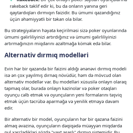
rakeback təklif edir ki, bu da onların yanına geri
qaytardıqları dırmıqın faizidir. Bu ümumi qazandığınız
üçün əhəmiyyətli bir təkan ola bilər.
Bu strategiyaların həyata keçirilməsi sizə poker oyunlarında
ümumi gəlirliliyinizi artırdığınız və ümumi gəlirliliyinizi
artırmağınızın miqdarını azaltmağa kömək edə bilər.
Alternativ dırmıq modelləri
Evin hər bir qazanda bir faizini aldığı ənənəvi dırmıq modeli
isə ən çox yayılmış dırnaq növüdür, həm də mövcud olan
alternativ modellər var. Bu modelləri xüsusilə onlayn olaraq
tapmaq olar, burada onlayn kazinolar və poker otaqları
oyunçu cəlb etmək və oyunçuların yeni formalarını təşviq
etmək üçün təcrübə aparmağa və yenilik etməyə davam
edir.
Bir alternativ bir model, oyunçuların hər bir qazana faizini
almaq əvəzinə, oyunçuların dəqiqədə müəyyən miqdarda
pul xərclədikləri sözdə "vaxt əsaslı" dırmıq sistemidir. Bu,