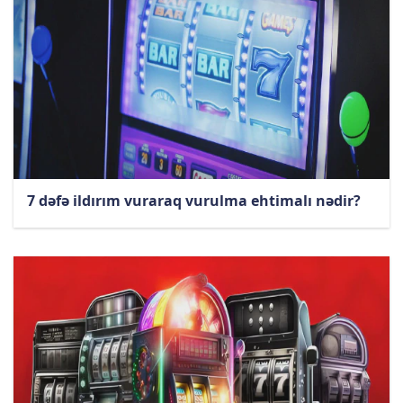
7 dəfə ildırım vuraraq vurulma ehtimalı nədir?