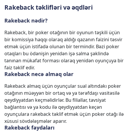
Rakeback təklifləri və əqdləri
Rakeback nədir?
Rakeback, bir poker otağının bir oyunun təşkili üçün
bir komissiya haqqı olaraq aldığı qazanın faizini təsvir
etmək üçün istifadə olunan bir termindir. Bəzi poker
otaqları bu ödənişin yenidən işə salma şəklində
tanınan mükafat forması olaraq yenidən oyunçuya bir
faiz təklif edir.
Rakeback necə almaq olar
Rakeback almaq üçün oyunçular sual altındakı poker
otağının müəyyən bir ortaq və ya tərəfdaşı vasitəsilə
qeydiyyatdan keçməlidirlər. Bu filiallar, tavsiyat
bağlantısı və ya kodu ilə qeydiyyatdan keçən
oyunçulara rakeback təklif etmək üçün poker otağı ilə
xüsusi sövdələşmələr aparır.
Rakeback faydaları