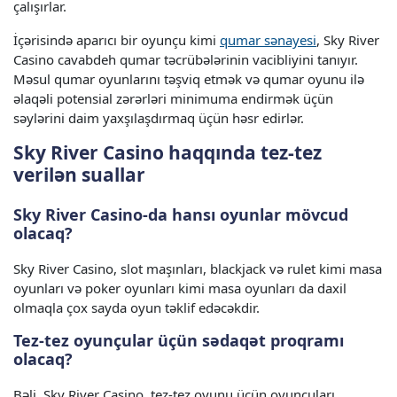
çalışırlar.
İçərisində aparıcı bir oyunçu kimi
qumar sənayesi
, Sky River
Casino cavabdeh qumar təcrübələrinin vacibliyini tanıyır.
Məsul qumar oyunlarını təşviq etmək və qumar oyunu ilə
əlaqəli potensial zərərləri minimuma endirmək üçün
səylərini daim yaxşılaşdırmaq üçün həsr edirlər.
Sky River Casino haqqında tez-tez
verilən suallar
Sky River Casino-da hansı oyunlar mövcud
olacaq?
Sky River Casino, slot maşınları, blackjack və rulet kimi masa
oyunları və poker oyunları kimi masa oyunları da daxil
olmaqla çox sayda oyun təklif edəcəkdir.
Tez-tez oyunçular üçün sədaqət proqramı
olacaq?
Bəli, Sky River Casino, tez-tez oyunu üçün oyunçuları