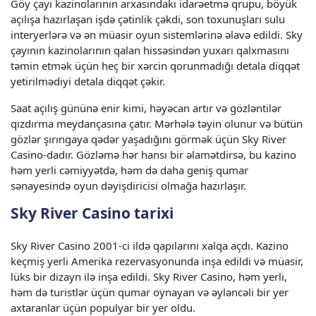
Göy çayı kazinolarının arxasındakı idarəetmə qrupu, böyük
açılışa hazırlaşan işdə çətinlik çəkdi, son toxunuşları sulu
interyerlərə və ən müasir oyun sistemlərinə əlavə edildi. Sky
çayının kazinolarının qalan hissəsindən yuxarı qalxmasını
təmin etmək üçün heç bir xərcin qorunmadığı detala diqqət
yetirilmədiyi detala diqqət çəkir.
Saat açılış gününə enir kimi, həyəcan artır və gözləntilər
qızdırma meydançasına çatır. Mərhələ təyin olunur və bütün
gözlər şırıngaya qədər yaşadığını görmək üçün Sky River
Casino-dadır. Gözləmə hər hansı bir əlamətdirsə, bu kazino
həm yerli cəmiyyətdə, həm də daha geniş qumar
sənayesində oyun dəyişdiricisi olmağa hazırlaşır.
Sky River Casino tarixi
Sky River Casino 2001-ci ildə qapılarını xalqa açdı. Kazino
keçmiş yerli Amerika rezervasyonunda inşa edildi və müasir,
lüks bir dizayn ilə inşa edildi. Sky River Casino, həm yerli,
həm də turistlər üçün qumar oynayan və əyləncəli bir yer
axtaranlar üçün populyar bir yer oldu.