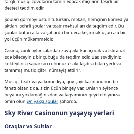
fərqli musiqi zövqlərini təmin edəcək ifaçıların təsirli bir
dəstəsi təqdim edir.
Şouları görməyi üstün tutursan, məkan, həmçinin komediya
aktları, sehrli şoular və teatr məhsulları da təqdim edir. Bu
şoular bütün ailə və şəhərdə bir gecə keçirmək üçün əla bir
yol üçün mükəmməldir.
Casino, canlı əyləncələrdən zövq alarkən içmək və istirahət
edə biləcəyiniz bir çubuğu da təqdim edir. Bar, sevdiyiniz
kokteylinizi səpərkən ruhunuzu sakitləşdirə bilən yerli və
tanınmış musiqiçiləri nümayiş etdirir.
Musiqi, teatr və ya komediya, göy çayı kazinonunun bir
fanatı olsanız da, sizin üçün bir şey var. Onların əyləncə
heyətini yoxlamağınızdan və təqviminizi qeyd etdiyinizə
əmin olun
Ən yaxşı şoular
şəhərdə.
Sky River Casinonun yaşayış yerləri
Otaqlar və Suitlər