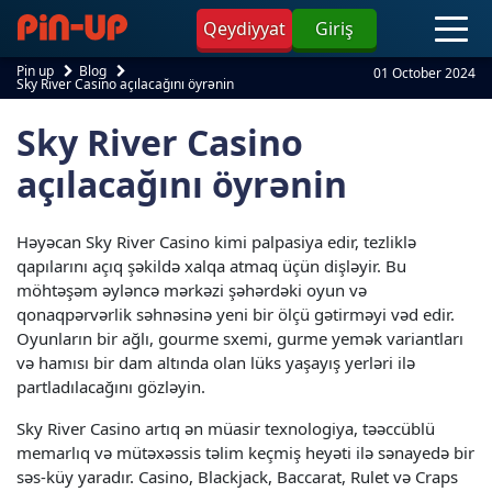
Qeydiyyat
Giriş
Pin up
Blog
01 October 2024
Sky River Casino açılacağını öyrənin
Sky River Casino
açılacağını öyrənin
Həyəcan Sky River Casino kimi palpasiya edir, tezliklə
qapılarını açıq şəkildə xalqa atmaq üçün dişləyir. Bu
möhtəşəm əyləncə mərkəzi şəhərdəki oyun və
qonaqpərvərlik səhnəsinə yeni bir ölçü gətirməyi vəd edir.
Oyunların bir ağlı, gourme sxemi, gurme yemək variantları
və hamısı bir dam altında olan lüks yaşayış yerləri ilə
partladılacağını gözləyin.
Sky River Casino artıq ən müasir texnologiya, təəccüblü
memarlıq və mütəxəssis təlim keçmiş heyəti ilə sənayedə bir
səs-küy yaradır. Casino, Blackjack, Baccarat, Rulet və Craps