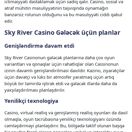
ictimaiyyəti dəstəkləmək üçün sadiq qalır. Casino, sosial və
ətraf mühitin məsuliyyətinin təşviqində oynamağın
bənzərsiz rolunun olduğunu və bu məsuliyyəti ciddi qəbul
edir.
Sky River Casino Gələcək üçün planlar
Genişləndirmə davam etdi
Sky River Casinonun gələcək planlarına daha çox oyun
variantları və qonaqlar üçün rahatlıqlar olan Cassinonun
izinin davamlı genişləndirilməsi daxildir. Kazino, ziyarətçilər
üçün dəvətçi və lüks bir atmosfer yaratmaq üçün artıq
böyük bir təmirdə iştirak etdi və gələcək illərdə daha da
yaxşılaşdırılması planlaşdırılır.
Yenilikçi texnologiya
Casino, virtual reallıq və genişlənmiş reallıq oyunları da daxil
olmaqla, oyun təcrübəsinə yenilikçi texnologiyanı özündə
cəmləşdirməyi planlaşdırır. Bu, bölgədə təklif olunan başqa
bir şeydən fərqli olaraq qonaqları unikal və interaktiv oyun