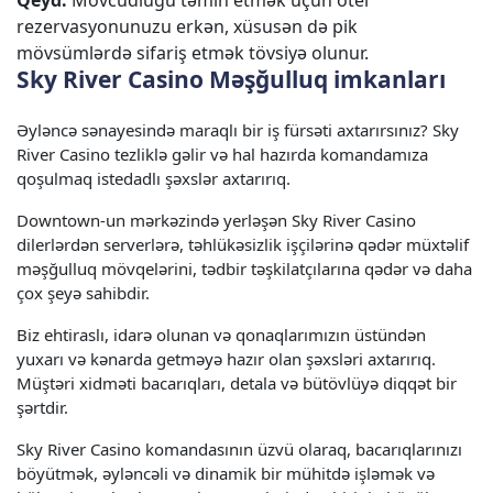
rezervasyonunuzu erkən, xüsusən də pik
mövsümlərdə sifariş etmək tövsiyə olunur.
Sky River Casino Məşğulluq imkanları
Əyləncə sənayesində maraqlı bir iş fürsəti axtarırsınız? Sky
River Casino tezliklə gəlir və hal hazırda komandamıza
qoşulmaq istedadlı şəxslər axtarırıq.
Downtown-un mərkəzində yerləşən Sky River Casino
dilerlərdən serverlərə, təhlükəsizlik işçilərinə qədər müxtəlif
məşğulluq mövqelərini, tədbir təşkilatçılarına qədər və daha
çox şeyə sahibdir.
Biz ehtiraslı, idarə olunan və qonaqlarımızın üstündən
yuxarı və kənarda getməyə hazır olan şəxsləri axtarırıq.
Müştəri xidməti bacarıqları, detala və bütövlüyə diqqət bir
şərtdir.
Sky River Casino komandasının üzvü olaraq, bacarıqlarınızı
böyütmək, əyləncəli və dinamik bir mühitdə işləmək və