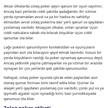
Əksər ölkələrdə zolaq poker qeyri-qanuni bir oyun sayılmır;
Ancaq bəzi yerlərdə ciddi şəkildə qadağandır. Bir ictimai
yerdə oynamadan əvvəl və ya bir hadisə ev sahibliyi
etməzdən əvvəl zolaq pokerinə dair yerli qanun və qaydaları
yoxlamaq vacibdir. Müəyyən ölkələr, onları qıranlar üçün
ciddi nəticələrə səbəb ola biləcək böyüklər üçün ciddi
qanunlar ola bilər.
Ləğv pokerin qanuniliyinin kontekstdən və oyunçuların
yaşından asılı ola biləcəyini qeyd etmək lazımdır. Xüsusi bir
yerdə böyüklərin razılığı ilə poker oynamaq qanunsuz deyil;
Ancaq yetkinlik yaşına çatmayanlar və ya ictimai bir ərazidə
oynayan bir çox yerlərdə qəti şəkildə qanunsuzdur.
Nəhayət, zolaq poker oyunda iştirak edən paylardan asılı
olaraq qumar forması kimi təsnif edilə bilər. Qumar ilə
əlaqəli yerli qaydaları yoxlamaq çox vacibdir, çünki pul və ya
qiymətli əşyalar üçün oynadığı kimi, bəzi yurisdiksiyada
qanunsuz ola bilər.
Zolaq poker etiketi