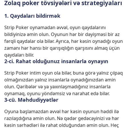
Zolaq poker tövsiyələri və strategiyaları
1. Qaydaları bildirmək
Strip Poker oynamadan əvvəl, oyun qaydalarını
bildiyinizə əmin olun. Oyunun hər bir dəyişməsi bir az
fərqli qaydalar ola bilər. Ayrıca, hər kəsin oynadığı oyun
zamanı hər hansı bir qarışıqlığın qarşısını almaq üçün
qaydaları bilir.
2-ci. Rahat olduğunuz insanlarla oynayın
Strip Poker intim oyun ola bilər, buna görə yalnız çılpaq
olmağınızdan yalnız insanlarla oynadığınızdan əmin
olun. Qəribələr və ya yaxınlaşmadığınız insanlarla
oynamaq, oyunu yöndəmsiz və narahat edə bilər.
3-cü. Məhdudiyyətlər
Oyuna başlamazdan əvvəl hər kəsin oyunun həddi ilə
razılaşdığına əmin olun. Nə qədər gedəcəyinizi və hər
kəsin sərhədləri ilə rahat olduğundan əmin olun. Heç