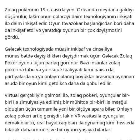
Zolaq pokerinin 19-cu əsrdə yeni Orleanda meydana gəldiyi
düşünülür, lakin onun gələcəyi daim texnologiyanın inkişafı
ilə daim inkişaf edir. Oyun təvazökar başlanğıcdan bəri daha
da inkişaf etdi və yaratdığı oyunun bir çox dəyişməsini
gördü.
Gələcək texnologiyada müasir inkişaf və cinsəlliyə
münasibətdə dəyişiklikləri dəyişdirmək üçün Gələcək Zolaq
Poker oyunu üçün parlaq görünür. Bəzi insanlar zolaq
pokerinə tabu və ya risqué fəaliyyəti kimi baxsa da,
partiyalarda və ya onlayn olaraq böyüklər arasında oynanan
asudə bir oyun kimi getdikcə daha da qəbul edilir.
Virtual gerçəkliyin gəlməsi ilə, zolaq pokeri, oyunçular bir-
biri ilə simulyasiya edilmiş bir mühitdə bir-biri ilə məşğul
olduqları üçün tamamilə yeni bir ölçüyə apara bilər. Onlayn
zolaq pokeri artıq genişdir, lakin VR vasitəsilə oyunçular,
demək olar ki, real həyat rəqibləri ilə oynamaq kimi hiss edə
biləcək daha immersive bir oyunu yaşaya bilərlər.