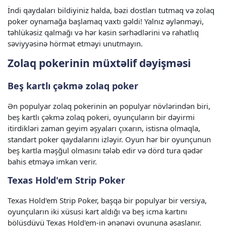
İndi qaydaları bildiyiniz halda, bəzi dostları tutmaq və zolaq
poker oynamağa başlamaq vaxtı gəldi! Yalnız əylənməyi,
təhlükəsiz qalmağı və hər kəsin sərhədlərini və rahatlıq
səviyyəsinə hörmət etməyi unutmayın.
Zolaq pokerinin müxtəlif dəyişməsi
Beş kartlı çəkmə zolaq poker
Ən populyar zolaq pokerinin ən populyar növlərindən biri,
beş kartlı çəkmə zolaq pokeri, oyunçuların bir dəyirmi
itirdikləri zaman geyim əşyaları çıxarın, istisna olmaqla,
standart poker qaydalarını izləyir. Oyun hər bir oyunçunun
beş kartla məşğul olmasını tələb edir və dörd tura qədər
bahis etməyə imkan verir.
Texas Hold'em Strip Poker
Texas Hold'em Strip Poker, başqa bir populyar bir versiya,
oyunçuların iki xüsusi kart aldığı və beş icma kartını
bölüşdüyü Texas Hold'em-in ənənəvi oyununa əsaslanır.