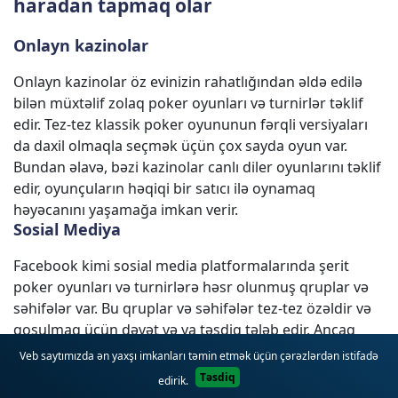
haradan tapmaq olar
Onlayn kazinolar
Onlayn kazinolar öz evinizin rahatlığından əldə edilə
bilən müxtəlif zolaq poker oyunları və turnirlər təklif
edir. Tez-tez klassik poker oyununun fərqli versiyaları
da daxil olmaqla seçmək üçün çox sayda oyun var.
Bundan əlavə, bəzi kazinolar canlı diler oyunlarını təklif
edir, oyunçuların həqiqi bir satıcı ilə oynamaq
həyəcanını yaşamağa imkan verir.
Sosial Mediya
Facebook kimi sosial media platformalarında şerit
poker oyunları və turnirlərə həsr olunmuş qruplar və
səhifələr var. Bu qruplar və səhifələr tez-tez özəldir və
qoşulmaq üçün dəvət və ya təsdiq tələb edir. Ancaq
içəridə bir dəfə üzvlər digər oyunçularla məşğul ola və
Veb saytımızda ən yaxşı imkanları təmin etmək üçün çərəzlərdən istifadə
potensial oyun və ya turnirlərə qoşula bilərlər.
Təsdiq
edirik.
Zolaq poker tətbiqləri