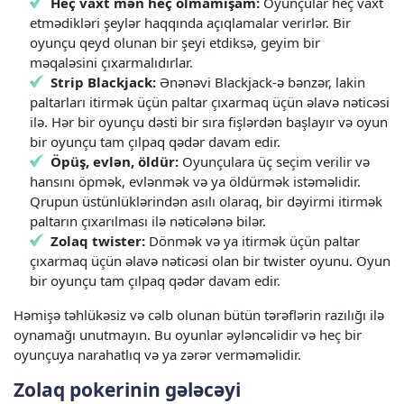
Heç vaxt mən heç olmamışam:
Oyunçular heç vaxt
etmədikləri şeylər haqqında açıqlamalar verirlər. Bir
oyunçu qeyd olunan bir şeyi etdiksə, geyim bir
məqaləsini çıxarmalıdırlar.
Strip Blackjack:
Ənənəvi Blackjack-ə bənzər, lakin
paltarları itirmək üçün paltar çıxarmaq üçün əlavə nəticəsi
ilə. Hər bir oyunçu dəsti bir sıra fişlərdən başlayır və oyun
bir oyunçu tam çılpaq qədər davam edir.
Öpüş, evlən, öldür:
Oyunçulara üç seçim verilir və
hansını öpmək, evlənmək və ya öldürmək istəməlidir.
Qrupun üstünlüklərindən asılı olaraq, bir dəyirmi itirmək
paltarın çıxarılması ilə nəticələnə bilər.
Zolaq twister:
Dönmək və ya itirmək üçün paltar
çıxarmaq üçün əlavə nəticəsi olan bir twister oyunu. Oyun
bir oyunçu tam çılpaq qədər davam edir.
Həmişə təhlükəsiz və cəlb olunan bütün tərəflərin razılığı ilə
oynamağı unutmayın. Bu oyunlar əyləncəlidir və heç bir
oyunçuya narahatlıq və ya zərər verməməlidir.
Zolaq pokerinin gələcəyi