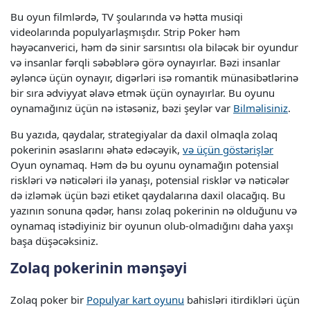
Bu oyun filmlərdə, TV şoularında və hətta musiqi
videolarında populyarlaşmışdır. Strip Poker həm
həyəcanverici, həm də sinir sarsıntısı ola biləcək bir oyundur
və insanlar fərqli səbəblərə görə oynayırlar. Bəzi insanlar
əyləncə üçün oynayır, digərləri isə romantik münasibətlərinə
bir sıra ədviyyat əlavə etmək üçün oynayırlar. Bu oyunu
oynamağınız üçün nə istəsəniz, bəzi şeylər var
Bilməlisiniz
.
Bu yazıda, qaydalar, strategiyalar da daxil olmaqla zolaq
pokerinin əsaslarını əhatə edəcəyik,
və üçün göstərişlər
Oyun oynamaq. Həm də bu oyunu oynamağın potensial
riskləri və nəticələri ilə yanaşı, potensial risklər və nəticələr
də izləmək üçün bəzi etiket qaydalarına daxil olacağıq. Bu
yazının sonuna qədər, hansı zolaq pokerinin nə olduğunu və
oynamaq istədiyiniz bir oyunun olub-olmadığını daha yaxşı
başa düşəcəksiniz.
Zolaq pokerinin mənşəyi
Zolaq poker bir
Populyar kart oyunu
bahisləri itirdikləri üçün