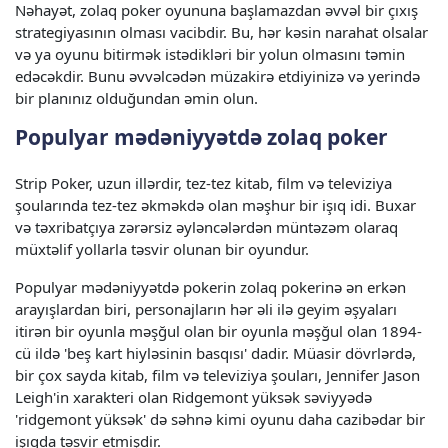
Nəhayət, zolaq poker oyununa başlamazdan əvvəl bir çıxış
strategiyasının olması vacibdir. Bu, hər kəsin narahat olsalar
və ya oyunu bitirmək istədikləri bir yolun olmasını təmin
edəcəkdir. Bunu əvvəlcədən müzakirə etdiyinizə və yerində
bir planınız olduğundan əmin olun.
Populyar mədəniyyətdə zolaq poker
Strip Poker, uzun illərdir, tez-tez kitab, film və televiziya
şoularında tez-tez əkməkdə olan məşhur bir işıq idi. Buxar
və təxribatçıya zərərsiz əyləncələrdən müntəzəm olaraq
müxtəlif yollarla təsvir olunan bir oyundur.
Populyar mədəniyyətdə pokerin zolaq pokerinə ən erkən
arayışlardan biri, personajların hər əli ilə geyim əşyaları
itirən bir oyunla məşğul olan bir oyunla məşğul olan 1894-
cü ildə 'beş kart hiyləsinin basqısı' dadir. Müasir dövrlərdə,
bir çox sayda kitab, film və televiziya şouları, Jennifer Jason
Leigh'in xarakteri olan Ridgemont yüksək səviyyədə
'ridgemont yüksək' də səhnə kimi oyunu daha cazibədar bir
işıqda təsvir etmişdir.