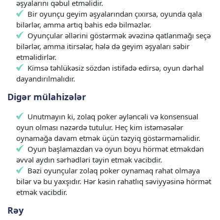
əşyalarını qəbul etməlidir.
Bir oyunçu geyim əşyalarından çıxırsa, oyunda qala
bilərlər, amma artıq bahis edə bilməzlər.
Oyunçular əllərini göstərmək əvəzinə qatlanmağı seçə
bilərlər, amma itirsələr, hələ də geyim əşyaları səbir
etməlidirlər.
Kimsə təhlükəsiz sözdən istifadə edirsə, oyun dərhal
dayandırılmalıdır.
Digər mülahizələr
Unutmayın ki, zolaq poker əyləncəli və konsensual
oyun olması nəzərdə tutulur. Heç kim istəməsələr
oynamağa davam etmək üçün təzyiq göstərməməlidir.
Oyun başlamazdan və oyun boyu hörmət etməkdən
əvvəl aydın sərhədləri təyin etmək vacibdir.
Bəzi oyunçular zolaq poker oynamaq rahat olmaya
bilər və bu yaxşıdır. Hər kəsin rahatlıq səviyyəsinə hörmət
etmək vacibdir.
Rəy