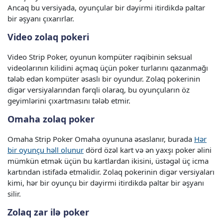
Ancaq bu versiyada, oyunçular bir dəyirmi itirdikdə paltar
bir əşyanı çıxarırlar.
Video zolaq pokeri
Video Strip Poker, oyunun kompüter rəqibinin seksual
videolarının kilidini açmaq üçün poker turlarını qazanmağı
tələb edən kompüter əsaslı bir oyundur. Zolaq pokerinin
digər versiyalarından fərqli olaraq, bu oyunçuların öz
geyimlərini çıxartmasını tələb etmir.
Omaha zolaq poker
Omaha Strip Poker Omaha oyununa əsaslanır, burada
Hər
bir oyunçu həll olunur
dörd özəl kart və ən yaxşı poker əlini
mümkün etmək üçün bu kartlardan ikisini, üstəgəl üç icma
kartından istifadə etməlidir. Zolaq pokerinin digər versiyaları
kimi, hər bir oyunçu bir dəyirmi itirdikdə paltar bir əşyanı
silir.
Zolaq zar ilə poker