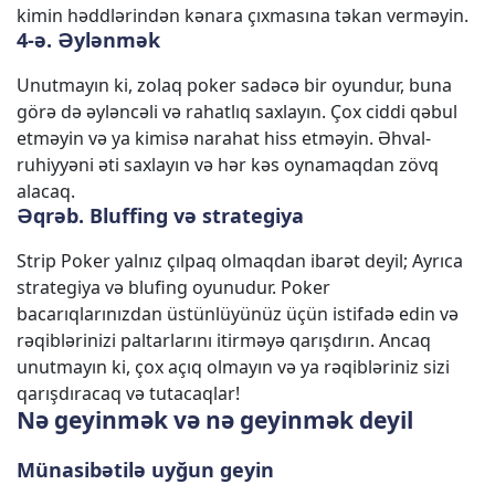
kimin həddlərindən kənara çıxmasına təkan verməyin.
4-ə. Əylənmək
Unutmayın ki, zolaq poker sadəcə bir oyundur, buna
görə də əyləncəli və rahatlıq saxlayın. Çox ciddi qəbul
etməyin və ya kimisə narahat hiss etməyin. Əhval-
ruhiyyəni əti saxlayın və hər kəs oynamaqdan zövq
alacaq.
Əqrəb. Bluffing və strategiya
Strip Poker yalnız çılpaq olmaqdan ibarət deyil; Ayrıca
strategiya və blufing oyunudur. Poker
bacarıqlarınızdan üstünlüyünüz üçün istifadə edin və
rəqiblərinizi paltarlarını itirməyə qarışdırın. Ancaq
unutmayın ki, çox açıq olmayın və ya rəqibləriniz sizi
qarışdıracaq və tutacaqlar!
Nə geyinmək və nə geyinmək deyil
Münasibətilə uyğun geyin