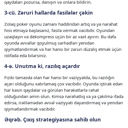
qaydaları pozursa, danışın və onlara bildirin.
3-cü. Zəruri hallarda fasilələr çəkin
Zolaq poker oyunu zamanı həddindən artıq və ya narahat
hiss etməyə başlasanız, fasilə vermək vacibdir. Oyundan
uzaqlaşın və dekompress üçün bir az vaxt ayırın. Bu dəfə
oyunda əvvəllər qoyulmuş sərhədləri yenidən
qiymətləndirmək və hər hansı bir zəruri düzəliş etmək üçün
istifadə edə bilərsiniz.
4-ə. Unutma ki, razılıq açardır
Fiziki təmasda olan hər hansı bir vəziyyətdə, bu razılığın
açarı olduğunu xatırlamaq çox vacibdir. Oyunda iştirak edən
hər kəsin qaydalar və görülən hərəkətlərlə rahat
olduğundan əmin olun. Kimsə narahatlıq və ya çəkilmə ifadə
edirsə, irəliləmədən əvvəl vəziyyəti dayandırmaq və yenidən
qiymətləndirmək vacibdir.
Əqrəb. Çıxış strategiyasına sahib olun