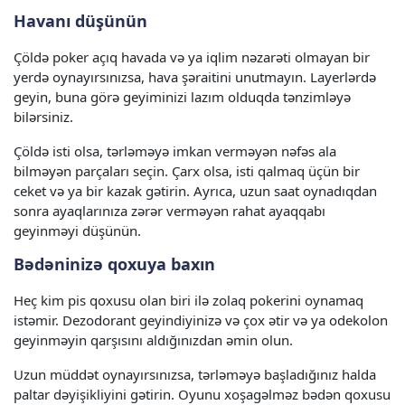
Havanı düşünün
Çöldə poker açıq havada və ya iqlim nəzarəti olmayan bir
yerdə oynayırsınızsa, hava şəraitini unutmayın. Layerlərdə
geyin, buna görə geyiminizi lazım olduqda tənzimləyə
bilərsiniz.
Çöldə isti olsa, tərləməyə imkan verməyən nəfəs ala
bilməyən parçaları seçin. Çarx olsa, isti qalmaq üçün bir
ceket və ya bir kazak gətirin. Ayrıca, uzun saat oynadıqdan
sonra ayaqlarınıza zərər verməyən rahat ayaqqabı
geyinməyi düşünün.
Bədəninizə qoxuya baxın
Heç kim pis qoxusu olan biri ilə zolaq pokerini oynamaq
istəmir. Dezodorant geyindiyinizə və çox ətir və ya odekolon
geyinməyin qarşısını aldığınızdan əmin olun.
Uzun müddət oynayırsınızsa, tərləməyə başladığınız halda
paltar dəyişikliyini gətirin. Oyunu xoşagəlməz bədən qoxusu