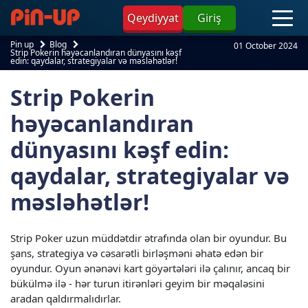
Qeydiyyat
Giriş
Pin up
Blog
01 October 2024
Strip Pokerin həyəcanlandıran dünyasını kəşf
edin: qaydalar, strategiyalar və məsləhətlər!
Strip Pokerin
həyəcanlandıran
dünyasını kəşf edin:
qaydalar, strategiyalar və
məsləhətlər!
Strip Poker uzun müddətdir ətrafında olan bir oyundur. Bu
şans, strategiya və cəsarətli birləşməni əhatə edən bir
oyundur. Oyun ənənəvi kart göyərtələri ilə çalınır, ancaq bir
bükülmə ilə - hər turun itirənləri geyim bir məqaləsini
aradan qaldırmalıdırlar.