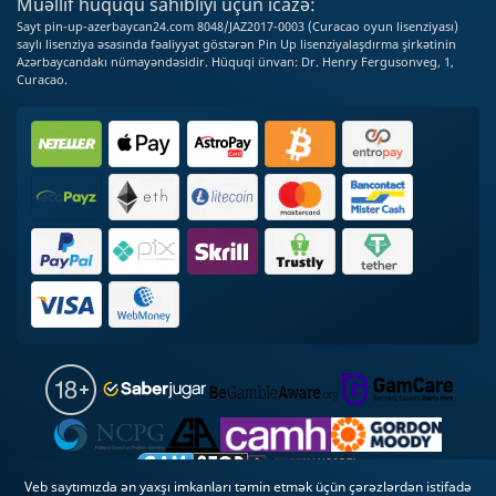
Müəllif hüququ sahibliyi üçün icazə:
Sayt pin-up-azerbaycan24.com 8048/JAZ2017-0003 (Curacao oyun lisenziyası)
saylı lisenziya əsasında fəaliyyət göstərən Pin Up lisenziyalaşdırma şirkətinin
Azərbaycandakı nümayəndəsidir. Hüquqi ünvan: Dr. Henry Fergusonveg, 1,
Curacao.
Veb saytımızda ən yaxşı imkanları təmin etmək üçün çərəzlərdən istifadə