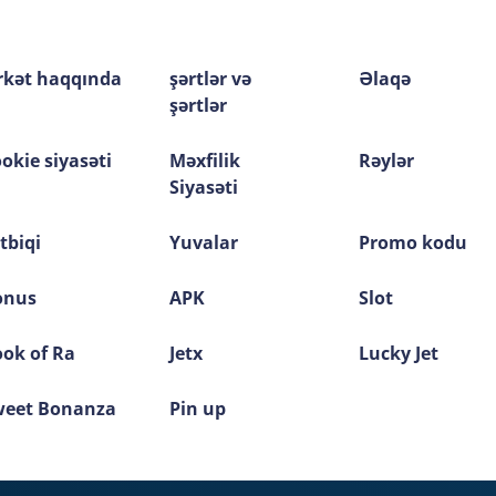
rkət haqqında
şərtlər və
Əlaqə
şərtlər
okie siyasəti
Məxfilik
Rəylər
Siyasəti
tbiqi
Yuvalar
Promo kodu
onus
APK
Slot
ok of Ra
Jetx
Lucky Jet
weet Bonanza
Pin up