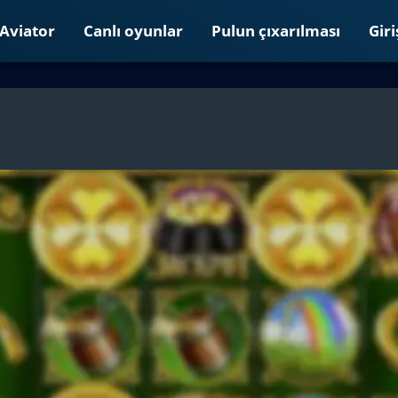
Aviator
Canlı oyunlar
Pulun çıxarılması
Giri