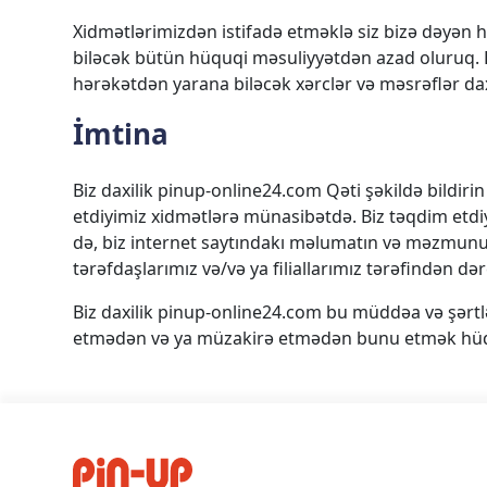
Xidmətlərimizdən istifadə etməklə siz bizə dəyən hə
biləcək bütün hüquqi məsuliyyətdən azad oluruq. Bura
hərəkətdən yarana biləcək xərclər və məsrəflər dax
İmtina
Biz daxilik pinup-online24.com Qəti şəkildə bildiri
etdiyimiz xidmətlərə münasibətdə. Biz təqdim et
də, biz internet saytındakı məlumatın və məzmun
tərəfdaşlarımız və/və ya filiallarımız tərəfindən dər
Biz daxilik pinup-online24.com bu müddəa və şərtl
etmədən və ya müzakirə etmədən bunu etmək hü