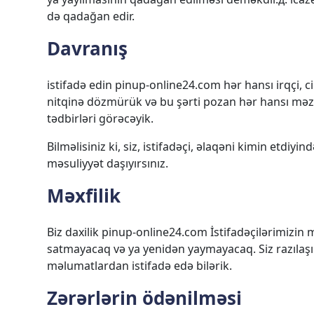
də qadağan edir.
Davranış
istifadə edin pinup-online24.com hər hansı irqçi, c
nitqinə dözmürük və bu şərti pozan hər hansı mə
tədbirləri görəcəyik.
Bilməlisiniz ki, siz, istifadəçi, əlaqəni kimin etdiy
məsuliyyət daşıyırsınız.
Məxfilik
Biz daxilik pinup-online24.com İstifadəçilərimizin
satmayacaq və ya yenidən yaymayacaq. Siz razılaşırs
məlumatlardan istifadə edə bilərik.
Zərərlərin ödənilməsi