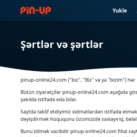
Yukle
Şərtlər və şərtlər
pinup-online24.com ("biz", "Biz" və ya "bizim") hə
Bütün ziyarətçilər pinup-online24.com aşağıda göst
şəkildə istifadə edə bilər.
Saytda təklif etdiyimiz xidmətlərdən istifadə etmək
dəyişdirmək hüququnu özümüzdə saxlayırıq, beləlik
Bunu bilmək vacibdir pinup-online24.com filial say