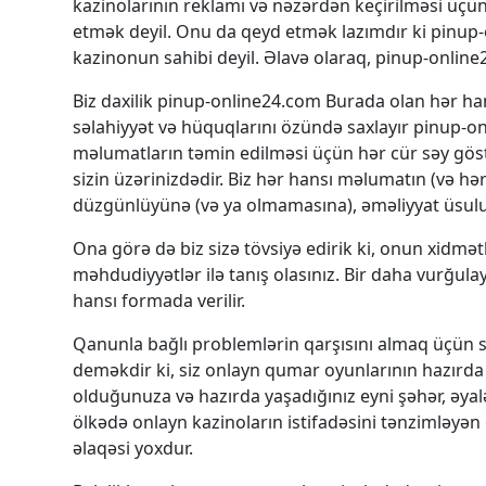
kazinolarının reklamı və nəzərdən keçirilməsi üçü
etmək deyil. Onu da qeyd etmək lazımdır ki pinup-
kazinonun sahibi deyil. Əlavə olaraq, pinup-online
Biz daxilik pinup-online24.com Burada olan hər ha
səlahiyyət və hüquqlarını özündə saxlayır pinup-
məlumatların təmin edilməsi üçün hər cür səy göst
sizin üzərinizdədir. Biz hər hansı məlumatın (və hər
düzgünlüyünə (və ya olmamasına), əməliyyat üsuluna 
Ona görə də biz sizə tövsiyə edirik ki, onun xidmə
məhdudiyyətlər ilə tanış olasınız. Bir daha vurğu
hansı formada verilir.
Qanunla bağlı problemlərin qarşısını almaq üçün s
deməkdir ki, siz onlayn qumar oyunlarının hazırda 
olduğunuza və hazırda yaşadığınız eyni şəhər, əyalə
ölkədə onlayn kazinoların istifadəsini tənzimləyən 
əlaqəsi yoxdur.