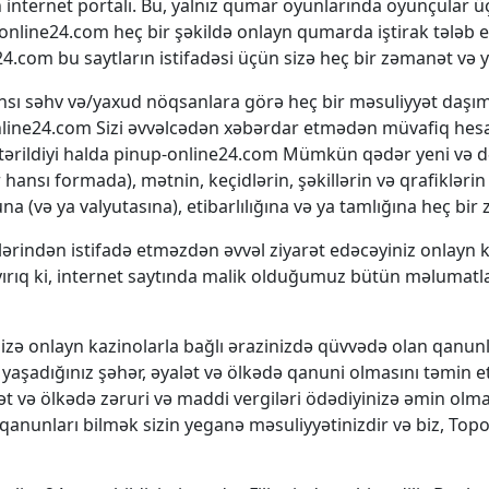
n internet portalı. Bu, yalnız qumar oyunlarında oyunçular 
online24.com heç bir şəkildə onlayn qumarda iştirak tələb e
24.com bu saytların istifadəsi üçün sizə heç bir zəmanət və 
nsı səhv və/yaxud nöqsanlara görə heç bir məsuliyyət daşım
online24.com Sizi əvvəlcədən xəbərdar etmədən müvafiq hesa
ərildiyi halda pinup-online24.com Mümkün qədər yeni və dəqi
 hansı formada), mətnin, keçidlərin, şəkillərin və qrafiklərin
(və ya valyutasına), etibarlılığına və ya tamlığına heç bir 
tlərindən istifadə etməzdən əvvəl ziyarət edəcəyiniz onlayn
layırıq ki, internet saytında malik olduğumuz bütün məlumat
izə onlayn kazinolarla bağlı ərazinizdə qüvvədə olan qanunl
yaşadığınız şəhər, əyalət və ölkədə qanuni olmasını təmin et
t və ölkədə zəruri və maddi vergiləri ödədiyinizə əmin olmal
qanunları bilmək sizin yeganə məsuliyyətinizdir və biz, Topon