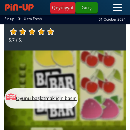
Qeydiyyat
Giriş
Pin up
Ultra Fresh
01 October 2024
5.7 / 5.
Oyunu başlatmak için basın